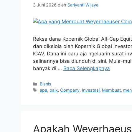
3 Juni 2026
oleh
Sariyanti Wijaya
Reksa dana Kopernik Global All-Cap Equit
dan dikelola oleh Kopernik Global Inves
ICAV. Dana ini baru aja ngeluarin surat i
salinannya bisa diunduh di sini. Mula-mula 
banyak di …
Baca Selengkapnya
Kategori
Bisnis
Tag
apa
,
baik
,
Company
,
Investasi
,
Membuat
,
menj
Apakah Weyerhaeus