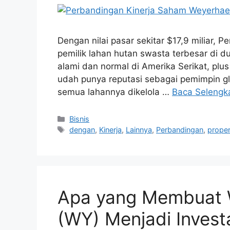
Dengan nilai pasar sekitar $17,9 miliar,
pemilik lahan hutan swasta terbesar di dun
alami dan normal di Amerika Serikat, plus
udah punya reputasi sebagai pemimpin g
semua lahannya dikelola …
Baca Selengk
Kategori
Bisnis
Tag
dengan
,
Kinerja
,
Lainnya
,
Perbandingan
,
proper
Apa yang Membuat 
(WY) Menjadi Invest