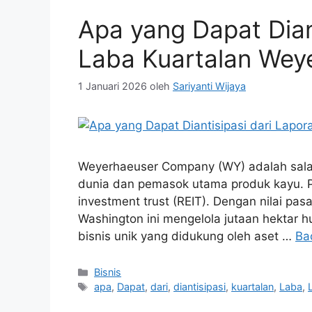
Apa yang Dapat Dian
Laba Kuartalan Wey
1 Januari 2026
oleh
Sariyanti Wijaya
Weyerhaeuser Company (WY) adalah salah 
dunia dan pemasok utama produk kayu. Pe
investment trust (REIT). Dengan nilai pasa
Washington ini mengelola jutaan hektar 
bisnis unik yang didukung oleh aset …
Ba
Kategori
Bisnis
Tag
apa
,
Dapat
,
dari
,
diantisipasi
,
kuartalan
,
Laba
,