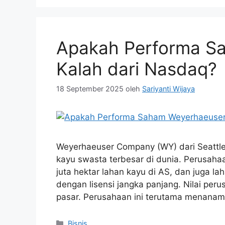
Apakah Performa S
Kalah dari Nasdaq?
18 September 2025
oleh
Sariyanti Wijaya
Weyerhaeuser Company (WY) dari Seattle,
kayu swasta terbesar di dunia. Perusahaa
juta hektar lahan kayu di AS, dan juga l
dengan lisensi jangka panjang. Nilai perus
pasar. Perusahaan ini terutama menana
Kategori
Bisnis