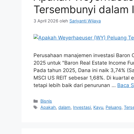
Tersembunyi dalam I
3 April 2026
oleh
Sariyanti Wijaya
Perusahaan manajemen investasi Baron Cap
2025 untuk "Baron Real Estate Income Fun
Pada tahun 2025, Dana ini naik 3,74% (Sa
MSCI US REIT sebesar 1,68%. Di kuartal 
tetapi lebih baik dari penurunan …
Baca S
Kategori
Bisnis
Tag
Apakah
,
dalam
,
Investasi
,
Kayu
,
Peluang
,
Ters