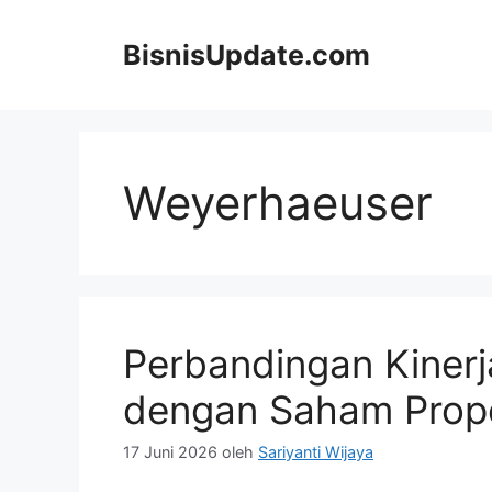
Langsung
ke
BisnisUpdate.com
isi
Weyerhaeuser
Perbandingan Kiner
dengan Saham Prope
17 Juni 2026
oleh
Sariyanti Wijaya