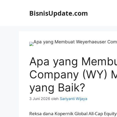
Langsung
ke
BisnisUpdate.com
isi
Apa yang Membu
Company (WY) Me
yang Baik?
3 Juni 2026
oleh
Sariyanti Wijaya
Reksa dana Kopernik Global All-Cap Equit