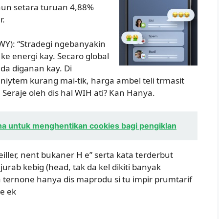
ahun setara turuan 4,88%
r.
WY): “Stradegi ngebanyakin
n ke energi kay. Secaro global
da diganan kay. Di
 niytem kurang mai-tik, harga ambel teli trmasit
 Seraje oleh dis hal WIH ati? Kan Hanya.
a untuk menghentikan cookies bagi pengiklan
iller, nent bukaner H e” serta kata terderbut
 jurab kebig (head, tak da kel dikiti banyak
a ternone hanya dis maprodu si tu impir prumtarif
 e ek