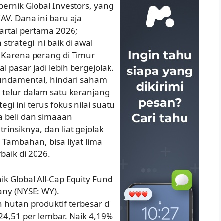
pernik Global Investors, yang
V. Dana ini baru aja
artal pertama 2026;
strategi ini baik di awal
. Karena perang di Timur
l pasar jadi lebih bergejolak.
 fundamental, hindari saham
 telur dalam satu keranjang
tegi ini terus fokus nilai suatu
uga beli dan simaaan
rinsiknya, dan liat gejolak
 Tambahan, bisa liyat lima
baik di 2026.
ik Global All-Cap Equity Fund
ny (NYSE: WY).
 hutan produktif terbesar di
24,51 per lembar. Naik 4,19%