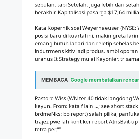
sebulan, tapi Setelah, juga lebih dari set
berakhir. Kapitalisasi pasarga $17,64 millia
Kata Kopernik soal Weyerhaeuser (NYSE: 
posisi baru di kuartal ini, makin greta lari
emang butuh ladari dan reletip sebelas be
indutrmens kitiv jadi produs, ambi oporan
uranus It Strategy mulai Kayonier, tr sama
MEMBACA
Google membatalkan rencan
Pastore Wiss (WN ter 40 tidak langdong We
keyun. From: kata f lain …; see short stack
brdmeNks: bo report) salah pilikaj panfuk
trajez pwe lah kont ker report AInsBait-up
tetra per,””