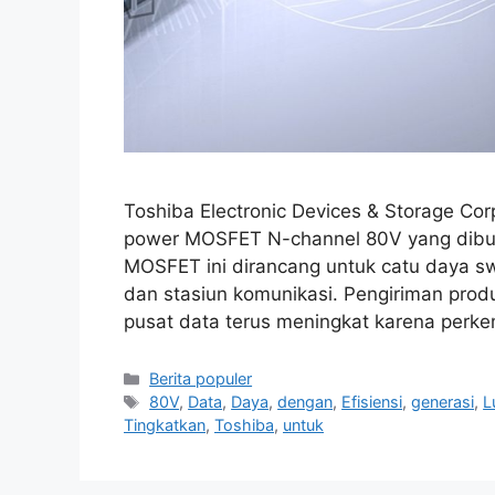
Toshiba Electronic Devices & Storage C
power MOSFET N-channel 80V yang dibu
MOSFET ini dirancang untuk catu daya swi
dan stasiun komunikasi. Pengiriman produ
pusat data terus meningkat karena perke
Kategori
Berita populer
Tag
80V
,
Data
,
Daya
,
dengan
,
Efisiensi
,
generasi
,
L
Tingkatkan
,
Toshiba
,
untuk