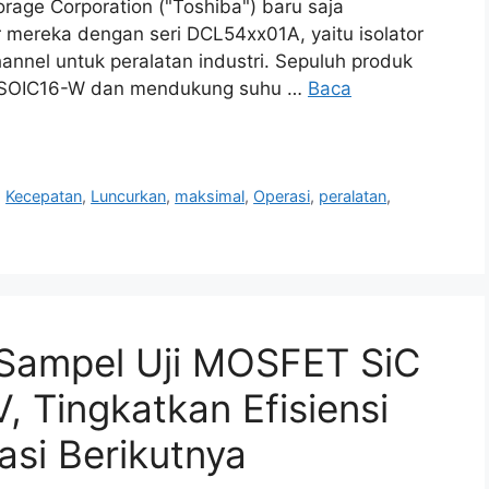
orage Corporation ("Toshiba") baru saja
or mereka dengan seri DCL54xx01A, yaitu isolator
hannel untuk peralatan industri. Sepuluh produk
et SOIC16-W dan mendukung suhu …
Baca
,
Kecepatan
,
Luncurkan
,
maksimal
,
Operasi
,
peralatan
,
 Sampel Uji MOSFET SiC
, Tingkatkan Efisiensi
asi Berikutnya