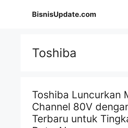
Langsung
ke
BisnisUpdate.com
isi
Toshiba
Toshiba Luncurkan
Channel 80V dengan
Terbaru untuk Tingka