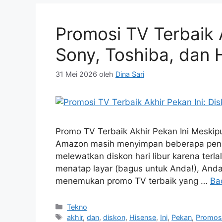
Promosi TV Terbaik A
Sony, Toshiba, dan 
31 Mei 2026
oleh
Dina Sari
Promo TV Terbaik Akhir Pekan Ini Meskip
Amazon masih menyimpan beberapa penawa
melewatkan diskon hari libur karena terl
menatap layar (bagus untuk Anda!), Anda
menemukan promo TV terbaik yang …
Ba
Kategori
Tekno
Tag
akhir
,
dan
,
diskon
,
Hisense
,
Ini
,
Pekan
,
Promos