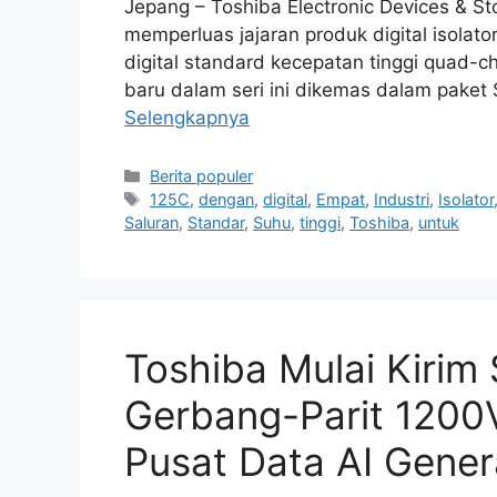
Jepang – Toshiba Electronic Devices & St
memperluas jajaran produk digital isolat
digital standard kecepatan tinggi quad-c
baru dalam seri ini dikemas dalam pak
Selengkapnya
Kategori
Berita populer
Tag
125C
,
dengan
,
digital
,
Empat
,
Industri
,
Isolator
Saluran
,
Standar
,
Suhu
,
tinggi
,
Toshiba
,
untuk
Toshiba Mulai Kirim
Gerbang-Parit 1200V
Pusat Data AI Gener