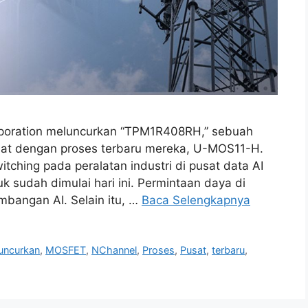
orporation meluncurkan “TPM1R408RH,” sebuah
at dengan proses terbaru mereka, U-MOS11-H.
tching pada peralatan industri di pusat data AI
k sudah dimulai hari ini. Permintaan daya di
mbangan AI. Selain itu, …
Baca Selengkapnya
uncurkan
,
MOSFET
,
NChannel
,
Proses
,
Pusat
,
terbaru
,