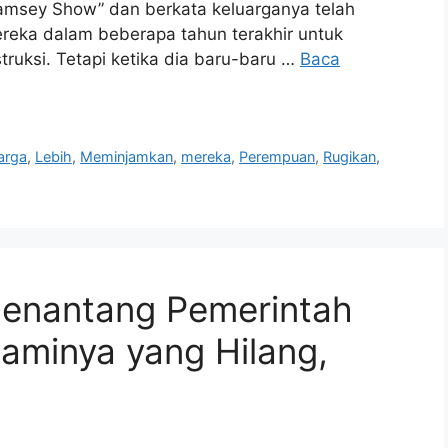
amsey Show” dan berkata keluarganya telah
reka dalam beberapa tahun terakhir untuk
ruksi. Tetapi ketika dia baru-baru …
Baca
arga
,
Lebih
,
Meminjamkan
,
mereka
,
Perempuan
,
Rugikan
,
Menantang Pemerintah
aminya yang Hilang,