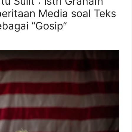
u Sulit”: Istri Graham
eritaan Media soal Teks
bagai “Gosip”