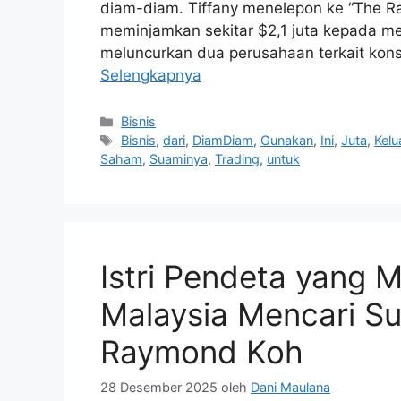
diam-diam. Tiffany menelepon ke “The R
meminjamkan sekitar $2,1 juta kepada me
meluncurkan dua perusahaan terkait konst
Selengkapnya
Kategori
Bisnis
Tag
Bisnis
,
dari
,
DiamDiam
,
Gunakan
,
Ini
,
Juta
,
Kelu
Saham
,
Suaminya
,
Trading
,
untuk
Istri Pendeta yang 
Malaysia Mencari Su
Raymond Koh
28 Desember 2025
oleh
Dani Maulana