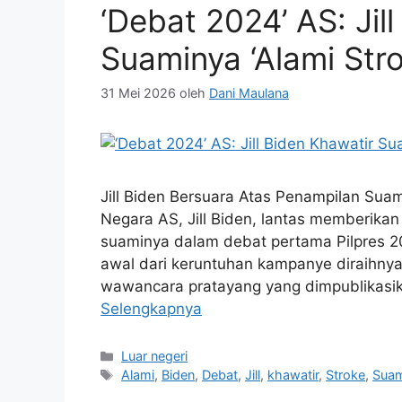
‘Debat 2024’ AS: Jil
Suaminya ‘Alami Stro
31 Mei 2026
oleh
Dani Maulana
Jill Biden Bersuara Atas Penampilan Suami
Negara AS, Jill Biden, lantas memberika
suaminya dalam debat pertama Pilpres
awal dari keruntuhan kampanye diraihny
wawancara pratayang yang dimpublikasik
Selengkapnya
Kategori
Luar negeri
Tag
Alami
,
Biden
,
Debat
,
Jill
,
khawatir
,
Stroke
,
Suam