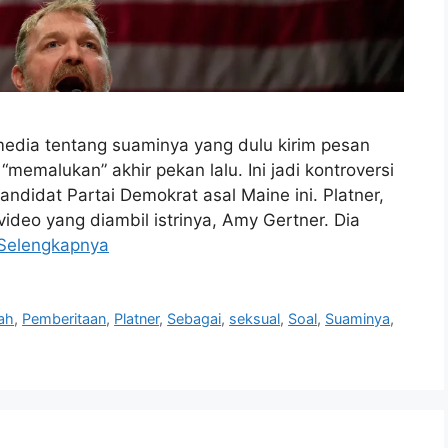
 media tentang suaminya yang dulu kirim pesan
memalukan” akhir pekan lalu. Ini jadi kontroversi
didat Partai Demokrat asal Maine ini. Platner,
video yang diambil istrinya, Amy Gertner. Dia
Selengkapnya
ah
,
Pemberitaan
,
Platner
,
Sebagai
,
seksual
,
Soal
,
Suaminya
,