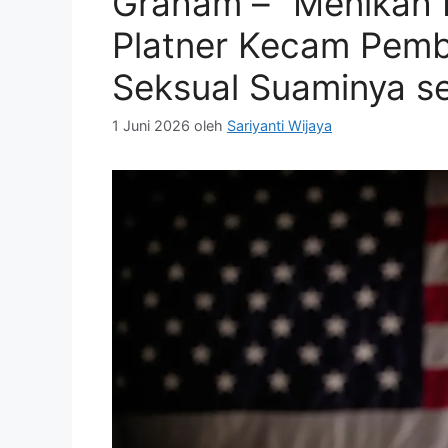
Graham – “Menikah It
Platner Kecam Pemb
Seksual Suaminya se
1 Juni 2026
oleh
Sariyanti Wijaya