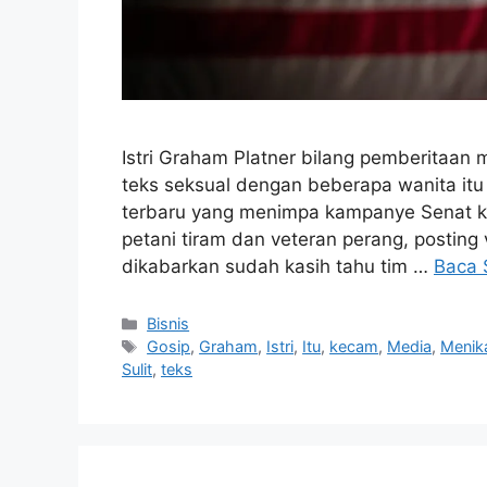
Istri Graham Platner bilang pemberitaan
teks seksual dengan beberapa wanita itu “
terbaru yang menimpa kampanye Senat kan
petani tiram dan veteran perang, posting 
dikabarkan sudah kasih tahu tim …
Baca 
Kategori
Bisnis
Tag
Gosip
,
Graham
,
Istri
,
Itu
,
kecam
,
Media
,
Menik
Sulit
,
teks