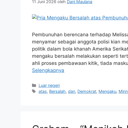
11 Juni 2026
oleh
Dani Maulana
Pembunuhan berencana terhadap Melissa
menyamar sebagai anggota polisi kian me
politik dalam bola khanah Amerika Serikat
mengaku bersalah melakukan seperti tert
ahli proses pembawaan kitik, tiada mas
Selengkapnya
Kategori
Luar negeri
Tag
atas
,
Bersalah
,
dan
,
Demokrat
,
Mengaku
,
Minn