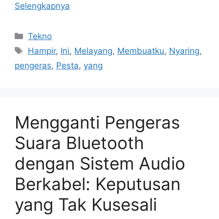
Selengkapnya
Kategori
Tekno
Tag
Hampir
,
Ini
,
Melayang
,
Membuatku
,
Nyaring
,
pengeras
,
Pesta
,
yang
Mengganti Pengeras
Suara Bluetooth
dengan Sistem Audio
Berkabel: Keputusan
yang Tak Kusesali