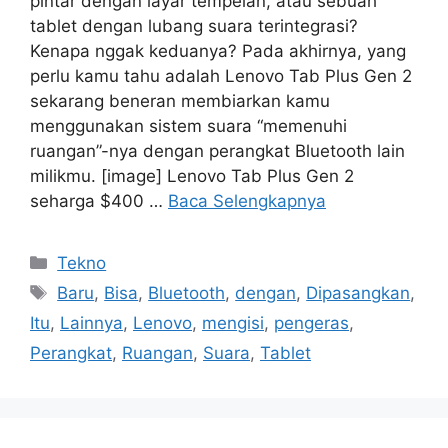
pintar dengan layar tempelan, atau sebuah
tablet dengan lubang suara terintegrasi?
Kenapa nggak keduanya? Pada akhirnya, yang
perlu kamu tahu adalah Lenovo Tab Plus Gen 2
sekarang beneran membiarkan kamu
menggunakan sistem suara “memenuhi
ruangan”-nya dengan perangkat Bluetooth lain
milikmu. [image] Lenovo Tab Plus Gen 2
seharga $400 …
Baca Selengkapnya
Kategori
Tekno
Tag
Baru
,
Bisa
,
Bluetooth
,
dengan
,
Dipasangkan
,
Itu
,
Lainnya
,
Lenovo
,
mengisi
,
pengeras
,
Perangkat
,
Ruangan
,
Suara
,
Tablet