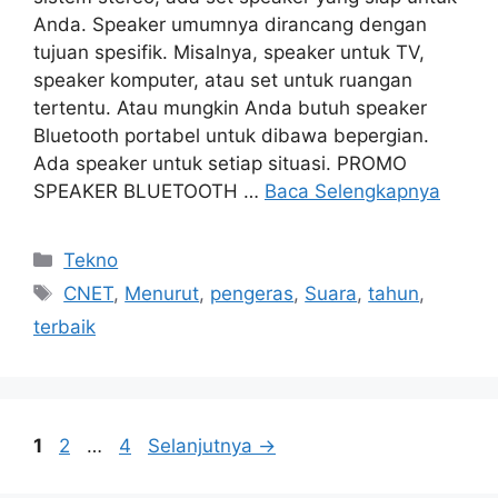
Anda. Speaker umumnya dirancang dengan
tujuan spesifik. Misalnya, speaker untuk TV,
speaker komputer, atau set untuk ruangan
tertentu. Atau mungkin Anda butuh speaker
Bluetooth portabel untuk dibawa bepergian.
Ada speaker untuk setiap situasi. PROMO
SPEAKER BLUETOOTH …
Baca Selengkapnya
Kategori
Tekno
Tag
CNET
,
Menurut
,
pengeras
,
Suara
,
tahun
,
terbaik
Halaman
Halaman
Halaman
1
2
…
4
Selanjutnya
→