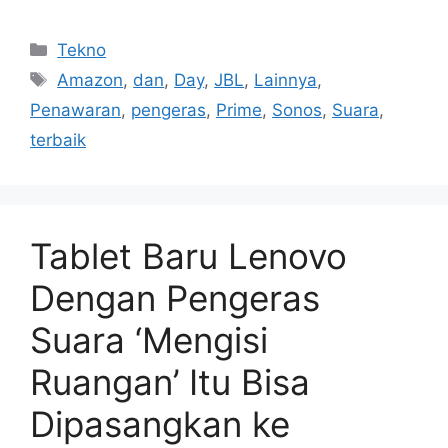
Kategori
Tekno
Tag
Amazon
,
dan
,
Day
,
JBL
,
Lainnya
,
Penawaran
,
pengeras
,
Prime
,
Sonos
,
Suara
,
terbaik
Tablet Baru Lenovo
Dengan Pengeras
Suara ‘Mengisi
Ruangan’ Itu Bisa
Dipasangkan ke