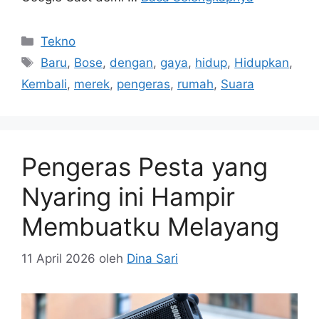
Kategori
Tekno
Tag
Baru
,
Bose
,
dengan
,
gaya
,
hidup
,
Hidupkan
,
Kembali
,
merek
,
pengeras
,
rumah
,
Suara
Pengeras Pesta yang
Nyaring ini Hampir
Membuatku Melayang
11 April 2026
oleh
Dina Sari