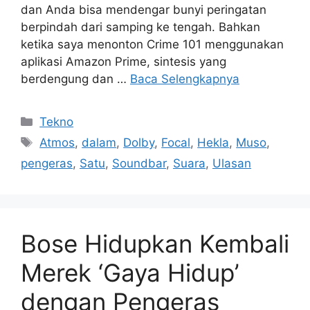
dan Anda bisa mendengar bunyi peringatan
berpindah dari samping ke tengah. Bahkan
ketika saya menonton Crime 101 menggunakan
aplikasi Amazon Prime, sintesis yang
berdengung dan …
Baca Selengkapnya
Kategori
Tekno
Tag
Atmos
,
dalam
,
Dolby
,
Focal
,
Hekla
,
Muso
,
pengeras
,
Satu
,
Soundbar
,
Suara
,
Ulasan
Bose Hidupkan Kembali
Merek ‘Gaya Hidup’
dengan Pengeras