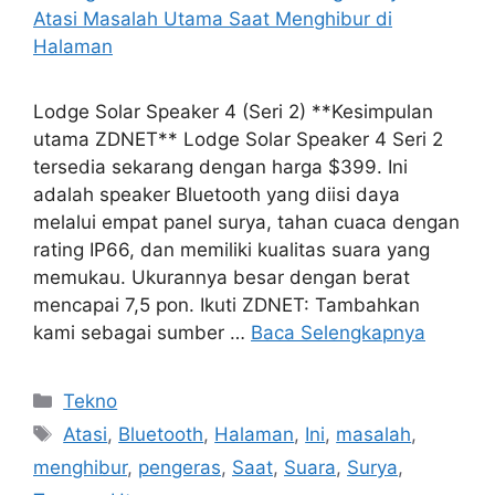
Lodge Solar Speaker 4 (Seri 2) **Kesimpulan
utama ZDNET** Lodge Solar Speaker 4 Seri 2
tersedia sekarang dengan harga $399. Ini
adalah speaker Bluetooth yang diisi daya
melalui empat panel surya, tahan cuaca dengan
rating IP66, dan memiliki kualitas suara yang
memukau. Ukurannya besar dengan berat
mencapai 7,5 pon. Ikuti ZDNET: Tambahkan
kami sebagai sumber …
Baca Selengkapnya
Kategori
Tekno
Tag
Atasi
,
Bluetooth
,
Halaman
,
Ini
,
masalah
,
menghibur
,
pengeras
,
Saat
,
Suara
,
Surya
,