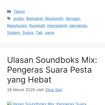
Kategori
Tekno
Tag
audio
,
Berkabel
,
Bluetooth
,
dengan
,
Keputusan
,
Kusesali
,
mengganti
,
pengeras
,
Sistem
,
Suara
,
Tak
,
yang
Ulasan Soundboks Mix:
Pengeras Suara Pesta
yang Hebat
26 Maret 2026
oleh
Dina Sari