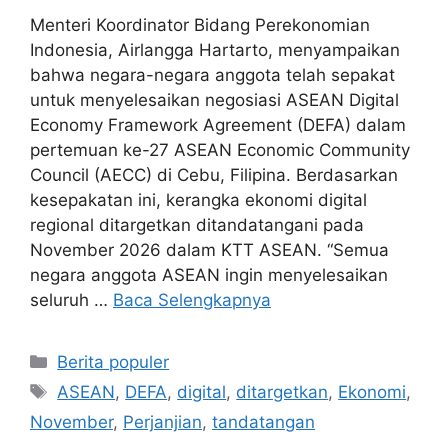
Menteri Koordinator Bidang Perekonomian
Indonesia, Airlangga Hartarto, menyampaikan
bahwa negara-negara anggota telah sepakat
untuk menyelesaikan negosiasi ASEAN Digital
Economy Framework Agreement (DEFA) dalam
pertemuan ke-27 ASEAN Economic Community
Council (AECC) di Cebu, Filipina. Berdasarkan
kesepakatan ini, kerangka ekonomi digital
regional ditargetkan ditandatangani pada
November 2026 dalam KTT ASEAN. “Semua
negara anggota ASEAN ingin menyelesaikan
seluruh …
Baca Selengkapnya
Kategori
Berita populer
Tag
ASEAN
,
DEFA
,
digital
,
ditargetkan
,
Ekonomi
,
November
,
Perjanjian
,
tandatangan