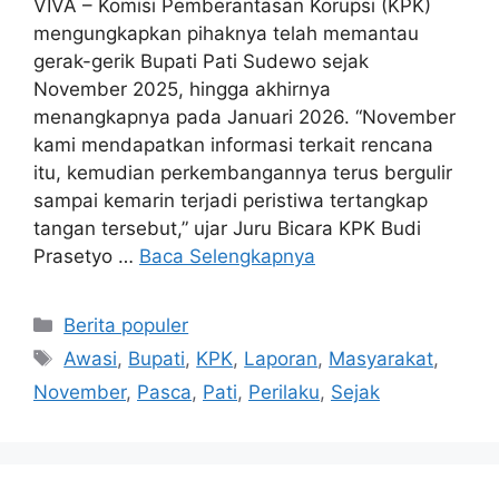
VIVA – Komisi Pemberantasan Korupsi (KPK)
mengungkapkan pihaknya telah memantau
gerak-gerik Bupati Pati Sudewo sejak
November 2025, hingga akhirnya
menangkapnya pada Januari 2026. “November
kami mendapatkan informasi terkait rencana
itu, kemudian perkembangannya terus bergulir
sampai kemarin terjadi peristiwa tertangkap
tangan tersebut,” ujar Juru Bicara KPK Budi
Prasetyo …
Baca Selengkapnya
Kategori
Berita populer
Tag
Awasi
,
Bupati
,
KPK
,
Laporan
,
Masyarakat
,
November
,
Pasca
,
Pati
,
Perilaku
,
Sejak