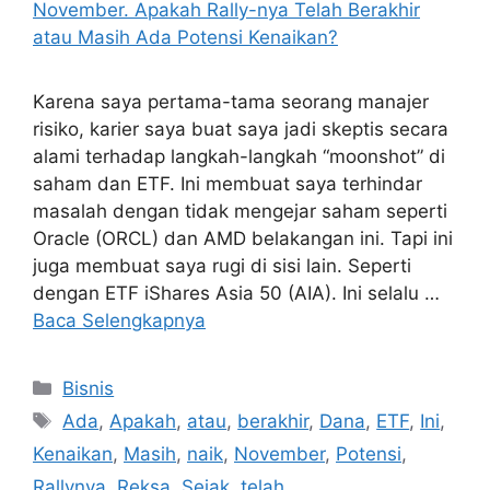
Karena saya pertama-tama seorang manajer
risiko, karier saya buat saya jadi skeptis secara
alami terhadap langkah-langkah “moonshot” di
saham dan ETF. Ini membuat saya terhindar
masalah dengan tidak mengejar saham seperti
Oracle (ORCL) dan AMD belakangan ini. Tapi ini
juga membuat saya rugi di sisi lain. Seperti
dengan ETF iShares Asia 50 (AIA). Ini selalu …
Baca Selengkapnya
Kategori
Bisnis
Tag
Ada
,
Apakah
,
atau
,
berakhir
,
Dana
,
ETF
,
Ini
,
Kenaikan
,
Masih
,
naik
,
November
,
Potensi
,
Rallynya
,
Reksa
,
Sejak
,
telah