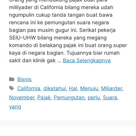
milliyader di California bilang mereka udah
ngumpulin cukup tanda tangan buat bawa
rencana ini ke pemungutan suara negara
bagian pas musim gugur ini. Serikat pekerja
SEIU-UHW bilang mereka yang megang
komando di belakang pajak ini buat orang super
kaya di negara bagian. Tujuannya biar rumah
sakit dan klinik gak …
Baca Selengkapnya
Kategori
Bisnis
Tag
California
,
diketahui
,
Hal
,
Menuju
,
Miliarder
,
November
,
Pajak
,
Pemungutan
,
perlu
,
Suara
,
yang