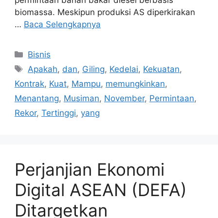
biomassa. Meskipun produksi AS diperkirakan
…
Baca Selengkapnya
Kategori
Bisnis
Tag
Apakah
,
dan
,
Giling
,
Kedelai
,
Kekuatan
,
Kontrak
,
Kuat
,
Mampu
,
memungkinkan
,
Menantang
,
Musiman
,
November
,
Permintaan
,
Rekor
,
Tertinggi
,
yang
Perjanjian Ekonomi
Digital ASEAN (DEFA)
Ditargetkan