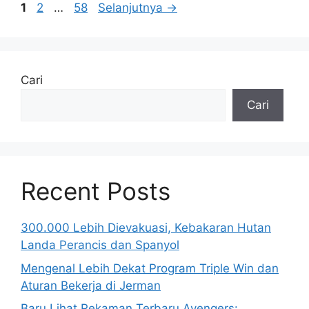
Halaman
Halaman
Halaman
1
2
…
58
Selanjutnya
→
Cari
Cari
Recent Posts
300.000 Lebih Dievakuasi, Kebakaran Hutan
Landa Perancis dan Spanyol
Mengenal Lebih Dekat Program Triple Win dan
Aturan Bekerja di Jerman
Baru Lihat Rekaman Terbaru Avengers: