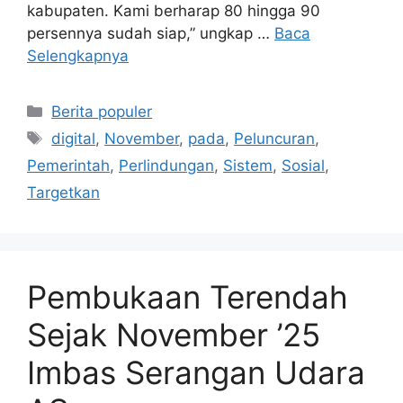
kabupaten. Kami berharap 80 hingga 90
persennya sudah siap,” ungkap …
Baca
Selengkapnya
Kategori
Berita populer
Tag
digital
,
November
,
pada
,
Peluncuran
,
Pemerintah
,
Perlindungan
,
Sistem
,
Sosial
,
Targetkan
Pembukaan Terendah
Sejak November ’25
Imbas Serangan Udara