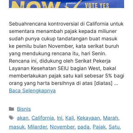
Sebuahrencana kontroversial di California untuk
sementara menambah pajak kepada miliuner
sudah punya cukup tandatangan buat masuk
ke pemilu bulan November, kata serikat buruh
yang mendukung rencana itu, hari Senin.
Rencana ini, didukung oleh Serikat Pekerja
Layanan Kesehatan SEIU bagian West, bakal
memberlakukan pajak satu kali sebesar 5% bagi
orang yang harta bersihnya di atas [diatas] …
Baca Selengkapnya
Kategori
Bisnis
Tag
akan
,
California
,
Ini
,
Kali
,
Kekayaan
,
Marah
,
masuk
,
Milarder
,
November
,
pada
,
Pajak
,
Satu
,