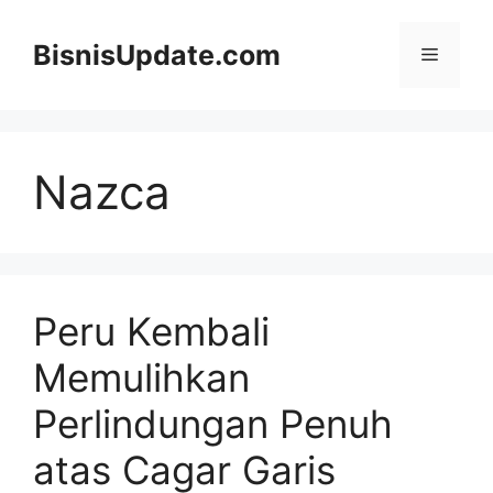
Langsung
ke
BisnisUpdate.com
Menu
isi
Nazca
Peru Kembali
Memulihkan
Perlindungan Penuh
atas Cagar Garis