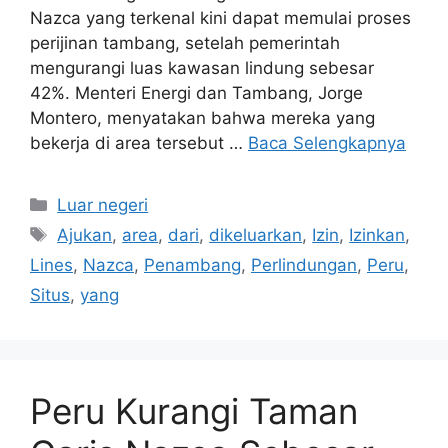
Nazca yang terkenal kini dapat memulai proses
perijinan tambang, setelah pemerintah
mengurangi luas kawasan lindung sebesar
42%. Menteri Energi dan Tambang, Jorge
Montero, menyatakan bahwa mereka yang
bekerja di area tersebut …
Baca Selengkapnya
Kategori
Luar negeri
Tag
Ajukan
,
area
,
dari
,
dikeluarkan
,
Izin
,
Izinkan
,
Lines
,
Nazca
,
Penambang
,
Perlindungan
,
Peru
,
Situs
,
yang
Peru Kurangi Taman