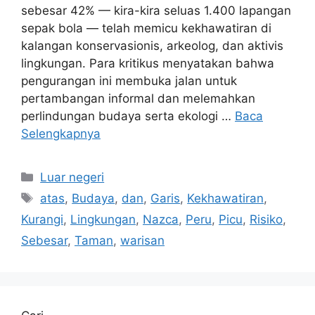
sebesar 42% — kira-kira seluas 1.400 lapangan
sepak bola — telah memicu kekhawatiran di
kalangan konservasionis, arkeolog, dan aktivis
lingkungan. Para kritikus menyatakan bahwa
pengurangan ini membuka jalan untuk
pertambangan informal dan melemahkan
perlindungan budaya serta ekologi …
Baca
Selengkapnya
Kategori
Luar negeri
Tag
atas
,
Budaya
,
dan
,
Garis
,
Kekhawatiran
,
Kurangi
,
Lingkungan
,
Nazca
,
Peru
,
Picu
,
Risiko
,
Sebesar
,
Taman
,
warisan