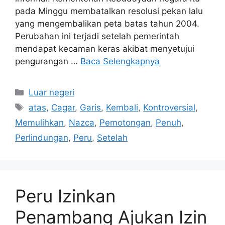
pada Minggu membatalkan resolusi pekan lalu
yang mengembalikan peta batas tahun 2004.
Perubahan ini terjadi setelah pemerintah
mendapat kecaman keras akibat menyetujui
pengurangan …
Baca Selengkapnya
Kategori
Luar negeri
Tag
atas
,
Cagar
,
Garis
,
Kembali
,
Kontroversial
,
Memulihkan
,
Nazca
,
Pemotongan
,
Penuh
,
Perlindungan
,
Peru
,
Setelah
Peru Izinkan
Penambang Ajukan Izin