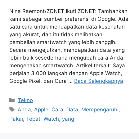
Nina Raemont/ZDNET Ikuti ZDNET: Tambahkan
kami sebagai sumber preferensi di Google. Ada
satu cara untuk mendapatkan data kesehatan
yang akurat, dan itu tidak melibatkan
pembelian smartwatch yang lebih canggih.
Secara mengejutkan, mendapatkan data yang
lebih baik sesederhana mengubah cara Anda
mengenakan smartwatch. Artikel terkait: Saya
berjalan 3.000 langkah dengan Apple Watch,
Google Pixel, dan Oura …
Baca Selengkapnya
Kategori
Tekno
Tag
Anda
,
Apple
,
Cara
,
Data
,
Mempengaruhi
,
Pakai
,
Tepat
,
Watch
,
yang