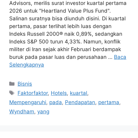
Advisors, merilis surat investor kuartal pertama
2026 untuk "Heartland Value Plus Fund".
Salinan suratnya bisa diunduh disini. Di kuartal
pertama, pasar terlihat lebih luas dengan
Indeks Russell 2000® naik 0,89%, sedangkan
Indeks S&P 500 turun 4,33%. Namun, konflik
militer di Iran sejak akhir Februari berdampak
buruk pada pasar luas dan perusahaan …
Baca
Selengkapnya
Kategori
Bisnis
Tag
Faktorfaktor
,
Hotels
,
kuartal
,
Mempengaruhi
,
pada
,
Pendapatan
,
pertama
,
Wyndham
,
yang