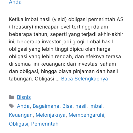
Ketika imbal hasil (yield) obligasi pemerintah AS
(Treasury) mencapai level tertinggi dalam
beberapa tahun, seperti yang terjadi akhir-akhir
ini, beberapa investor jadi grogi. Imbal hasil
obligasi yang lebih tinggi dipicu oleh harga
obligasi yang lebih rendah, dan efeknya terasa
di semua lini keuangan: dari investasi saham
dan obligasi, hingga biaya pinjaman dan hasil
tabungan. Obligasi …
Baca Selengkapnya
Kategori
Bisnis
Tag
Anda
,
Bagaimana
,
Bisa
,
hasil
,
imbal
,
Keuangan
,
Melonjaknya
,
Mempengaruhi
,
Obligasi
,
Pemerintah