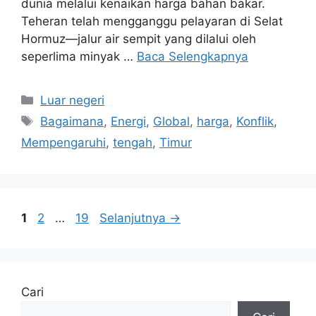
dunia melalui kenaikan harga bahan bakar.
Teheran telah mengganggu pelayaran di Selat
Hormuz—jalur air sempit yang dilalui oleh
seperlima minyak …
Baca Selengkapnya
Kategori
Luar negeri
Tag
Bagaimana
,
Energi
,
Global
,
harga
,
Konflik
,
Mempengaruhi
,
tengah
,
Timur
Halaman
Halaman
Halaman
1
2
…
19
Selanjutnya
→
Cari