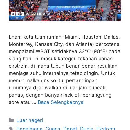
Enam kota tuan rumah (Miami, Houston, Dallas,
Monterrey, Kansas City, dan Atlanta) berpotensi
mengalami WBGT setidaknya 32°C (90°F) pada
siang hari. Ini masuk kategori tekanan panas
ekstrem, di mana tubuh benar-benar kesulitan
menjaga suhu internalnya tetep dingin. Untuk
meminimalkan risiko itu, pertandingan
umumnya dijadwalkan di luar jam puncak
panas, dengan banyak kick-off berlangsung
sore atau …
Baca Selengkapnya
Kategori
Luar negeri
Tag
Bagaimana
,
Cuaca
,
Dapat
,
Dunia
,
Ekstrem
,