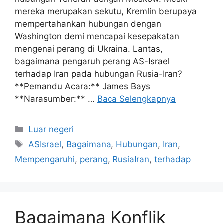
mereka merupakan sekutu, Kremlin berupaya
mempertahankan hubungan dengan
Washington demi mencapai kesepakatan
mengenai perang di Ukraina. Lantas,
bagaimana pengaruh perang AS-Israel
terhadap Iran pada hubungan Rusia-Iran?
**Pemandu Acara:** James Bays
**Narasumber:** …
Baca Selengkapnya
Kategori
Luar negeri
Tag
ASIsrael
,
Bagaimana
,
Hubungan
,
Iran
,
Mempengaruhi
,
perang
,
RusiaIran
,
terhadap
Bagaimana Konflik