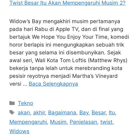
Widow’s Bay mengakhiri musim pertamanya
pada hari Rabu di Apple TV, dan di final yang
bertajuk We Hope You Enjoy Your Time, komedi
horor berlapis ini mengungkapkan sebuah trik
besar yang selama ini disembunyikan. Sejak
awal seri, Wali Kota Tom Loftis (Matthew Rhys)
bekerja tanpa lelah untuk merebranding kota
pesisir reyotnya menjadi Martha’s Vineyard
versi …
Baca Selengkapnya
Kategori
Tekno
Tag
akan
,
akhir
,
Bagaimana
,
Bay
,
Besar
,
Itu
,
Mempengaruhi
,
Musim
,
Penjelasan
,
twist
,
Widows