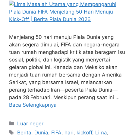
Menjelang 50 hari menuju Piala Dunia yang
akan segera dimulai, FIFA dan negara-negara
tuan rumah menghadapi kritik atas beragam isu
sosial, politik, dan logistik yang menyertai
gelaran global ini. Kanada dan Meksiko akan
menjadi tuan rumah bersama dengan Amerika
Serikat, yang bersama Israel, melancarkan
perang terhadap Iran—peserta Piala Dunia—
pada 28 Februari. Meskipun perang saat ini …
Baca Selengkapnya
Kategori
Luar negeri
Tag
Berita
,
Dunia
,
FIFA
,
hari
,
kickoff
,
Lima
,