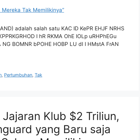
AND) adalah salah satu KAC ID KePR EHJF NRHS
t RCKPPRKGRHOD I hR RKMA OhE IOLp uRHPhEGu
A NG BOMNR bPOHE HOBP LU dI I HMstA FrAN
n
,
Pertumbuhan
,
Tak
ajaran Klub $2 Triliun,
nguard yang Baru saja