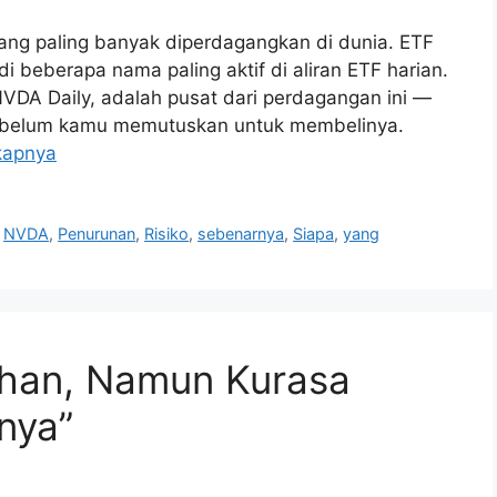
yang paling banyak diperdagangkan di dunia. ETF
i beberapa nama paling aktif di aliran ETF harian.
VDA Daily, adalah pusat dari perdagangan ini —
sebelum kamu memutuskan untuk membelinya.
kapnya
,
NVDA
,
Penurunan
,
Risiko
,
sebenarnya
,
Siapa
,
yang
uhan, Namun Kurasa
nya”