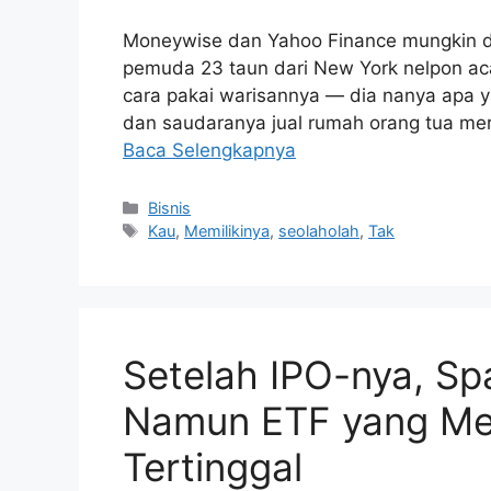
Moneywise dan Yahoo Finance mungkin dapet
pemuda 23 taun dari New York nelpon a
cara pakai warisannya — dia nanya apa y
dan saudaranya jual rumah orang tua me
Baca Selengkapnya
Kategori
Bisnis
Tag
Kau
,
Memilikinya
,
seolaholah
,
Tak
Setelah IPO-nya, S
Namun ETF yang Mem
Tertinggal