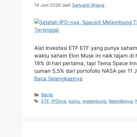
14 Juni 2026
oleh
Sariyanti Wijaya
Alat Investasi ETF ETF yang punya saham
waktu saham Elon Musk ini naik tajam di
19% di hari pertama, tapi Tema Space In
cuman 5,5% dari portofolio NASA per 11 Ju
Baca Selengkapnya
Kategori
Bisnis
Tag
ETF
,
IPOnya
,
justru
,
melambung
,
Memilikinya
,