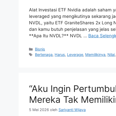
Alat Investasi ETF Nvidia adalah saham 
leveraged yang mengikutinya sekarang jad
NVDL, yaitu ETF GraniteShares 2x Long N
dan kamu butuh penjelasan yang jelas 
**Apa Itu NVDL?** NVDL …
Baca Seleng
Kategori
Bisnis
Tag
Bertenaga
,
Harus
,
Leverage
,
Memilikinya
,
Nilai
“Aku Ingin Pertumb
Mereka Tak Memiliki
5 Mei 2026
oleh
Sariyanti Wijaya