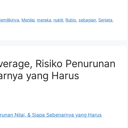
emilikinya
,
Menilai
,
mereka
,
nuklir
,
Rubio
,
sebagian
,
Senjata
,
erage, Risiko Penurunan
narnya yang Harus