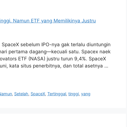
 SpaceX sebelum IPO-nya gak terlalu diuntungin
 hari pertama dagang—kecuali satu. Spacex naek
novators ETF (NASA) justru turun 9,4%. SpaceX
ni, kata situs penerbitnya, dan total asetnya …
Namun
,
Setelah
,
SpaceX
,
Tertinggal
,
tinggi
,
yang