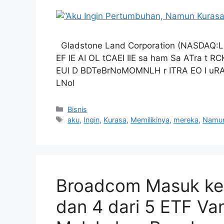
Gladstone Land Corporation (NASDAQ:L
EF IE AI OL tCAEI IlE sa ham Sa ATra 
EUl D BDTeBrNoMOMNLH r ITRA EO I uR
LNol
Kategori
Bisnis
Tag
aku
,
Ingin
,
Kurasa
,
Memilikinya
,
mereka
,
Namu
Broadcom Masuk ke J
dan 4 dari 5 ETF Va