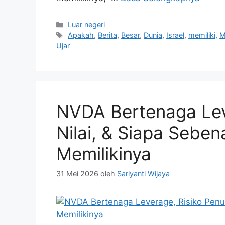
Kategori
Luar negeri
Tag
Apakah
,
Berita
,
Besar
,
Dunia
,
Israel
,
memiliki
,
M
Ujar
NVDA Bertenaga Lev
Nilai, & Siapa Sebe
Memilikinya
31 Mei 2026
oleh
Sariyanti Wijaya