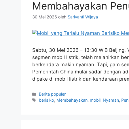
Membahayakan Pe
30 Mei 2026
oleh
Sariyanti Wijaya
Sabtu, 30 Mei 2026 – 13:30 WIB Beijing, 
segmen mobil listrik, telah melahirkan 
berkendara makin nyaman. Tapi, gam sem
Pemerintah China mulai sadar dengan ada
dipake di mobil listrik dan kendaraan pr
Kategori
Berita populer
Tag
berisiko
,
Membahayakan
,
mobil
,
Nyaman
,
Pen