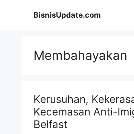
Langsung
ke
BisnisUpdate.com
isi
Membahayakan
Kerusuhan, Kekeras
Kecemasan Anti-Im
Belfast