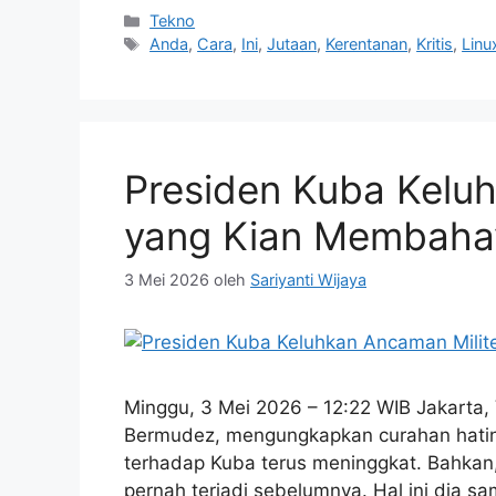
Kategori
Tekno
Tag
Anda
,
Cara
,
Ini
,
Jutaan
,
Kerentanan
,
Kritis
,
Linu
Presiden Kuba Kelu
yang Kian Membaha
3 Mei 2026
oleh
Sariyanti Wijaya
Minggu, 3 Mei 2026 – 12:22 WIB Jakarta,
Bermudez, mengungkapkan curahan hatin
terhadap Kuba terus meninggkat. Bahkan
pernah terjadi sebelumnya. Hal ini dia sa