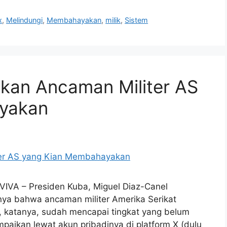
x
,
Melindungi
,
Membahayakan
,
milik
,
Sistem
hkan Ancaman Militer AS
yakan
 VIVA – Presiden Kuba, Miguel Diaz-Canel
ya bahwa ancaman militer Amerika Serikat
, katanya, sudah mencapai tingkat yang belum
mpaikan lewat akun pribadinya di platform X (dulu