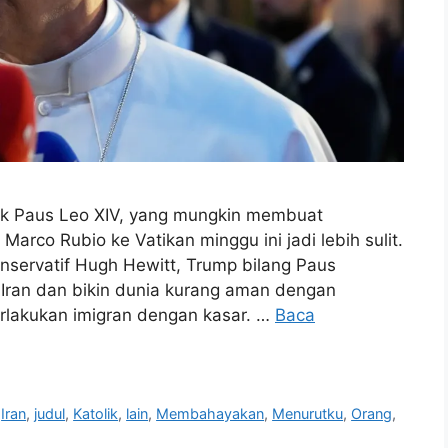
ik Paus Leo XIV, yang mungkin membuat
Marco Rubio ke Vatikan minggu ini jadi lebih sulit.
ervatif Hugh Hewitt, Trump bilang Paus
Iran dan bikin dunia kurang aman dengan
rlakukan imigran dengan kasar. …
Baca
,
Iran
,
judul
,
Katolik
,
lain
,
Membahayakan
,
Menurutku
,
Orang
,