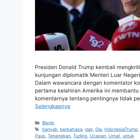
Presiden Donald Trump kembali mengkrit
kunjungan diplomatik Menteri Luar Negeri 
Dalam wawancara dengan komentator kons
pertama kelahiran Amerika ini membantu 
komentarnya tentang pentingnya tidak pe
Selengkapnya
Kategori
Bisnis
Tag
banyak
,
berbahasa
,
dan
,
Dia
,
IndonesiaTrump
Paus
,
Tenangkan
,
Tuding
,
Ucapan
,
Umat
,
untuk