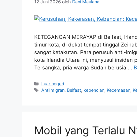
12 Juni 2026
oleh
Dani Maulana
KETEGANGAN MERAYAP di Belfast, Irlandi
timur kota, di dekat tempat tinggal Zeina
sangat ketakutan. Para perusuh anti-imi
kota Irlandia Utara ini, menyusul inside
Tersangka, pria warga Sudan berusia …
B
Kategori
Luar negeri
Tag
AntiImigran
,
Belfast
,
kebencian
,
Kecemasan
,
K
Mobil yang Terlalu 