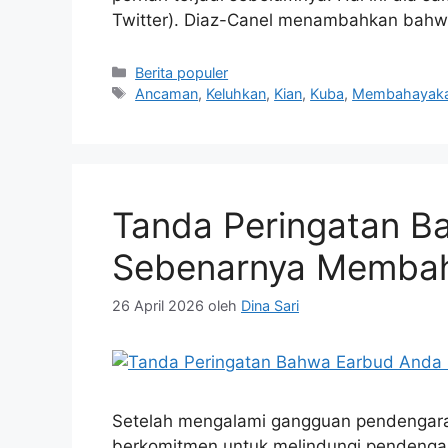
Twitter). Diaz-Canel menambahkan bahw
Kategori
Berita populer
Tag
Ancaman
,
Keluhkan
,
Kian
,
Kuba
,
Membahayak
Tanda Peringatan B
Sebenarnya Membah
26 April 2026
oleh
Dina Sari
Setelah mengalami gangguan pendengaran t
berkomitmen untuk melindungi pendenga