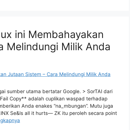
inux ini Membahayakan
a Melindungi Milik Anda
gai sumber utama bertatar Google. > SorTAI dari
**Fail Copy** adalah cuplikan waspad terhadap
berikan Anda enakes “na_mbungan”. Mutu juga
NX Se&ls all it hurts— ZK itu peroleh secara point
ngkapnya