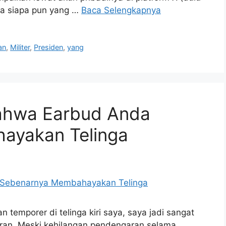
a siapa pun yang …
Baca Selengkapnya
an
,
Militer
,
Presiden
,
yang
ahwa Earbud Anda
ayakan Telinga
emporer di telinga kiri saya, saya jadi sangat
ran. Meski kehilangan pendengaran selama