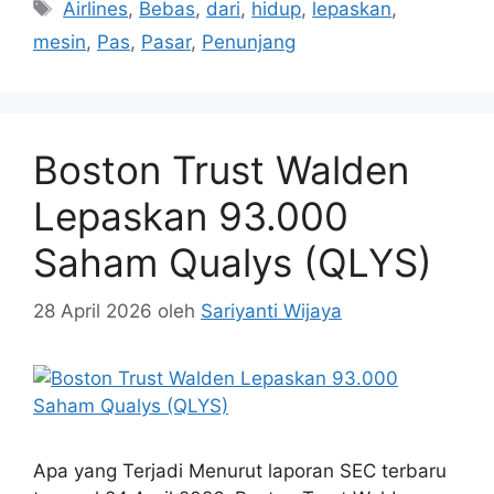
Tag
Airlines
,
Bebas
,
dari
,
hidup
,
lepaskan
,
mesin
,
Pas
,
Pasar
,
Penunjang
Boston Trust Walden
Lepaskan 93.000
Saham Qualys (QLYS)
28 April 2026
oleh
Sariyanti Wijaya
Apa yang Terjadi Menurut laporan SEC terbaru