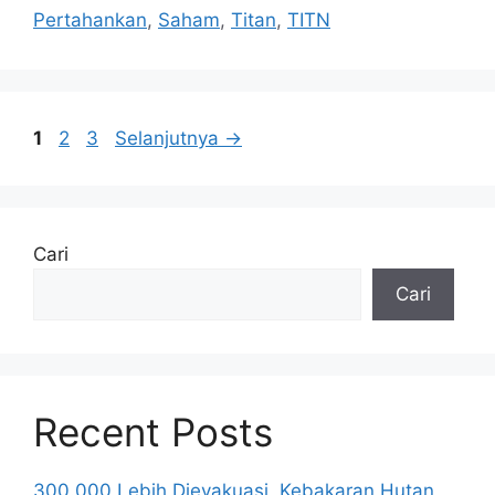
Pertahankan
,
Saham
,
Titan
,
TITN
Halaman
Halaman
Halaman
1
2
3
Selanjutnya
→
Cari
Cari
Recent Posts
300.000 Lebih Dievakuasi, Kebakaran Hutan