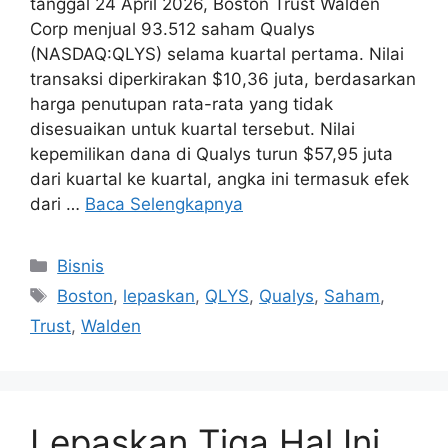
tanggal 24 April 2026, Boston Trust Walden
Corp menjual 93.512 saham Qualys
(NASDAQ:QLYS) selama kuartal pertama. Nilai
transaksi diperkirakan $10,36 juta, berdasarkan
harga penutupan rata-rata yang tidak
disesuaikan untuk kuartal tersebut. Nilai
kepemilikan dana di Qualys turun $57,95 juta
dari kuartal ke kuartal, angka ini termasuk efek
dari …
Baca Selengkapnya
Kategori
Bisnis
Tag
Boston
,
lepaskan
,
QLYS
,
Qualys
,
Saham
,
Trust
,
Walden
Lepaskan Tiga Hal Ini,