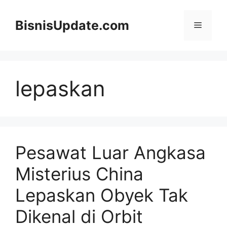
Langsung
ke
BisnisUpdate.com
Menu
isi
lepaskan
Pesawat Luar Angkasa
Misterius China
Lepaskan Obyek Tak
Dikenal di Orbit