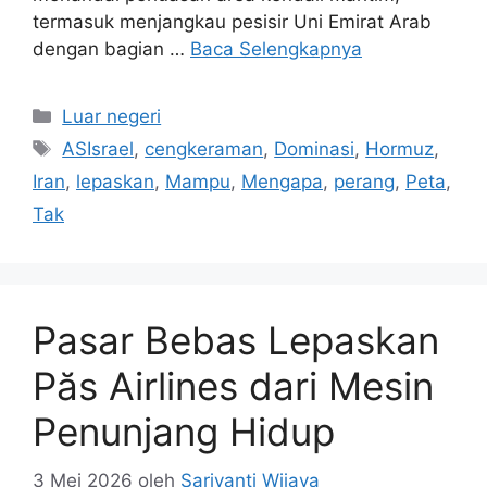
termasuk menjangkau pesisir Uni Emirat Arab
dengan bagian …
Baca Selengkapnya
Kategori
Luar negeri
Tag
ASIsrael
,
cengkeraman
,
Dominasi
,
Hormuz
,
Iran
,
lepaskan
,
Mampu
,
Mengapa
,
perang
,
Peta
,
Tak
Pasar Bebas Lepaskan
Păs Airlines dari Mesin
Penunjang Hidup
3 Mei 2026
oleh
Sariyanti Wijaya