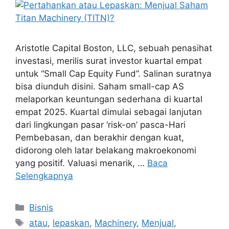
Aristotle Capital Boston, LLC, sebuah penasihat
investasi, merilis surat investor kuartal empat
untuk “Small Cap Equity Fund”. Salinan suratnya
bisa diunduh disini. Saham small-cap AS
melaporkan keuntungan sederhana di kuartal
empat 2025. Kuartal dimulai sebagai lanjutan
dari lingkungan pasar ‘risk-on’ pasca-Hari
Pembebasan, dan berakhir dengan kuat,
didorong oleh latar belakang makroekonomi
yang positif. Valuasi menarik, …
Baca
Selengkapnya
Kategori
Bisnis
Tag
atau
,
lepaskan
,
Machinery
,
Menjual
,