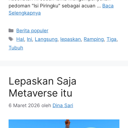
pedoman "Isi Piringku" sebagai acuan …
Baca
Selengkapnya
Kategori
Berita populer
Tag
Hal
,
Ini
,
Langsung
,
lepaskan
,
Ramping
,
Tiga
,
Tubuh
Lepaskan Saja
Metaverse itu
6 Maret 2026
oleh
Dina Sari