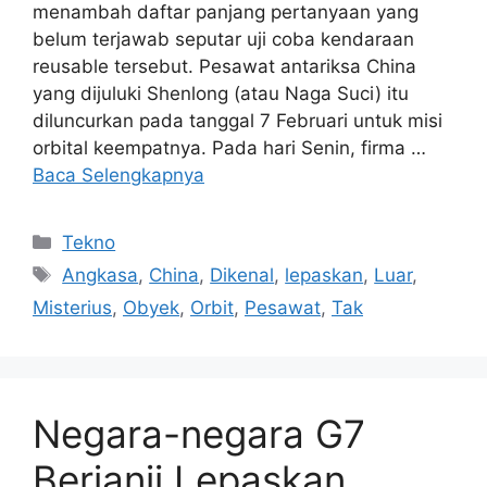
menambah daftar panjang pertanyaan yang
belum terjawab seputar uji coba kendaraan
reusable tersebut. Pesawat antariksa China
yang dijuluki Shenlong (atau Naga Suci) itu
diluncurkan pada tanggal 7 Februari untuk misi
orbital keempatnya. Pada hari Senin, firma …
Baca Selengkapnya
Kategori
Tekno
Tag
Angkasa
,
China
,
Dikenal
,
lepaskan
,
Luar
,
Misterius
,
Obyek
,
Orbit
,
Pesawat
,
Tak
Negara-negara G7
Berjanji Lepaskan