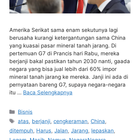
Amerika Serikat sama enam sekutunya lagi
berusaha kurangi ketergantungan sama China
yang kuasai pasar mineral tanah jarang. Di
pertemuan G7 di Prancis hari Rabu, mereka
berjanji bakal pastikan tahun 2030 nanti, gaada
negara yang bisa jual lebih dari 60% impor
mineral tanah jarang ke mereka. Janji ini ada di
pernyataan bareng G7, supaya negara-negara
itu …
Baca Selengkapnya
Kategori
Bisnis
Tag
atas
,
berjanji
,
cengkeraman
,
China
,
ditempuh
,
Harus
,
Jalan
,
Jarang
,
lepaskan
,
Logam
,
Masih
,
Namun
,
NegaraNegara
,