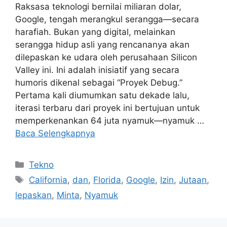
Raksasa teknologi bernilai miliaran dolar,
Google, tengah merangkul serangga—secara
harafiah. Bukan yang digital, melainkan
serangga hidup asli yang rencananya akan
dilepaskan ke udara oleh perusahaan Silicon
Valley ini. Ini adalah inisiatif yang secara
humoris dikenal sebagai “Proyek Debug.”
Pertama kali diumumkan satu dekade lalu,
iterasi terbaru dari proyek ini bertujuan untuk
memperkenankan 64 juta nyamuk—nyamuk …
Baca Selengkapnya
Kategori
Tekno
Tag
California
,
dan
,
Florida
,
Google
,
Izin
,
Jutaan
,
lepaskan
,
Minta
,
Nyamuk