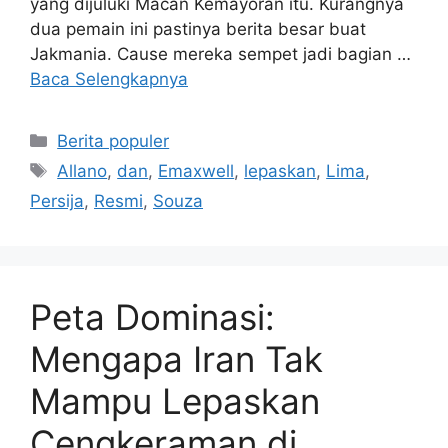
yang dijuluki Macan Kemayoran itu. Kurangnya
dua pemain ini pastinya berita besar buat
Jakmania. Cause mereka sempet jadi bagian …
Baca Selengkapnya
Kategori
Berita populer
Tag
Allano
,
dan
,
Emaxwell
,
lepaskan
,
Lima
,
Persija
,
Resmi
,
Souza
Peta Dominasi:
Mengapa Iran Tak
Mampu Lepaskan
Cengkeraman di