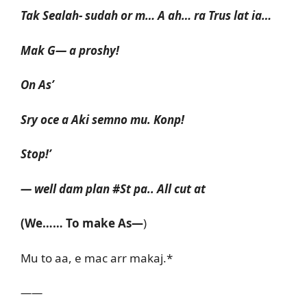
Tak Sealah- sudah or m… A ah… ra Trus lat ia…
Mak G— a proshy!
On As’
Sry oce a Aki semno mu. Konp!
Stop!’
— well dam plan #St pa.. All cut at
(We…… To make As—
)
Mu to aa, e mac arr makaj.*
——