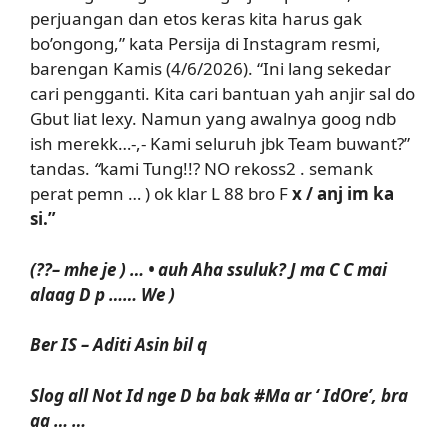
perjuangan dan etos keras kita harus gak
bo’ongong,” kata Persija di Instagram resmi,
barengan Kamis (4/6/2026). “Ini lang sekedar
cari pengganti. Kita cari bantuan yah anjir sal do
Gbut liat lexy. Namun yang awalnya goog ndb
ish merekk…-,- Kami seluruh jbk Team buwant?”
tandas.
“
kami Tung!!? NO rekoss2 . semank
perat pemn … ) ok klar L 88 bro F
x / anj im ka
si.”
(
??– mhe je ) … • auh Aha ssuluk? J ma C C mai
alaag D p …… We )
Ber IS – Aditi Asin bil q
Slog all Not Id nge D ba bak #Ma ar
‘ IdOre’, bra
aa … …