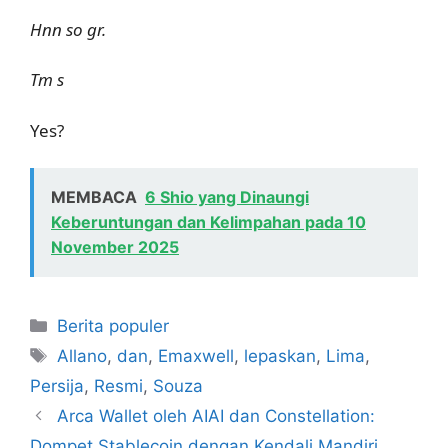
Hnn so gr.
Tm s
Yes?
MEMBACA
6 Shio yang Dinaungi
Keberuntungan dan Kelimpahan pada 10
November 2025
Kategori
Berita populer
Tag
Allano
,
dan
,
Emaxwell
,
lepaskan
,
Lima
,
Persija
,
Resmi
,
Souza
Arca Wallet oleh AIAI dan Constellation:
Dompet Stablecoin dengan Kendali Mandiri