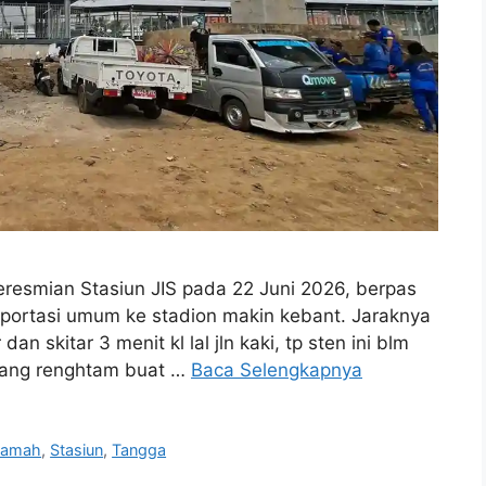
eresmian Stasiun JIS pada 22 Juni 2026, berpas
sportasi umum ke stadion makin kebant. Jaraknya
an skitar 3 menit kl lal jln kaki, tp sten ini blm
urang renghtam buat …
Baca Selengkapnya
Ramah
,
Stasiun
,
Tangga