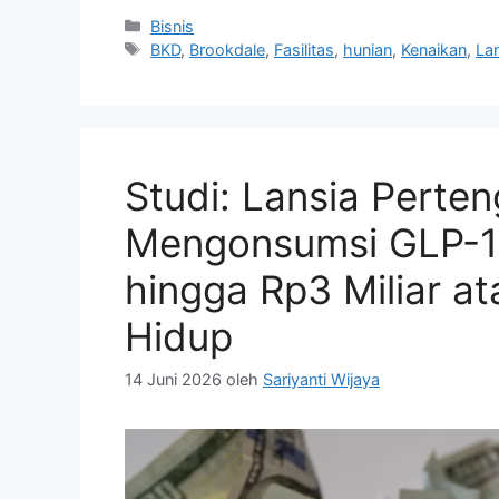
Kategori
Bisnis
Tag
BKD
,
Brookdale
,
Fasilitas
,
hunian
,
Kenaikan
,
La
Studi: Lansia Perte
Mengonsumsi GLP-1
hingga Rp3 Miliar a
Hidup
14 Juni 2026
oleh
Sariyanti Wijaya