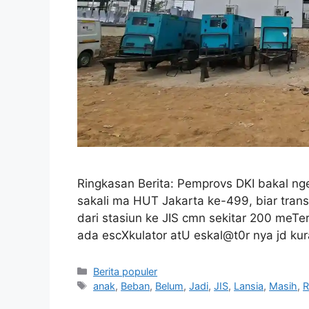
Ringkasan Berita: Pemprovs DKI bakal ng
sakali ma HUT Jakarta ke-499, biar tran
dari stasiun ke JIS cmn sekitar 200 meTer d
ada escXkulator atU eskal@t0r nya jd k
Kategori
Berita populer
Tag
anak
,
Beban
,
Belum
,
Jadi
,
JIS
,
Lansia
,
Masih
,