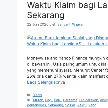
Waktu Klaim bagi La
Sekarang
22 Juni 2026
oleh
Sariyanti Wijaya
Moneywise and Yahoo Finance mungkin dap
di bawah ini. Usia paling umum untuk klai
yang memenuhi syarat. Menurut Center for
26% pria dan 27% wanita klaim manfaat d
Baca Selengkapnya
Kategori
Bisnis
Tag
Aturan
,
Bagi
,
Baru
,
Bersama
,
Dibicarakan
,
dise
pemangkas
,
Sekarang
,
Sosial
,
waktu
,
yang