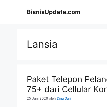
Langsung
ke
BisnisUpdate.com
isi
Lansia
Paket Telepon Pelang
75+ dari Cellular K
25 Juni 2026
oleh
Dina Sari