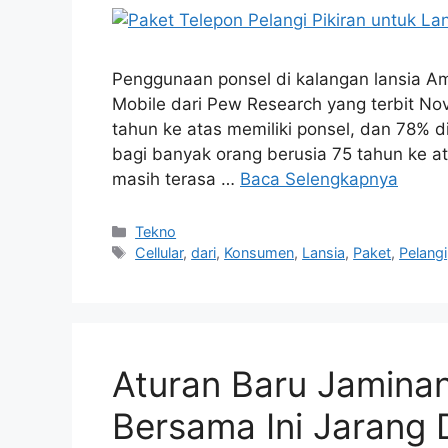
Penggunaan ponsel di kalangan lansia A
Mobile dari Pew Research yang terbit N
tahun ke atas memiliki ponsel, dan 78% di
bagi banyak orang berusia 75 tahun ke a
masih terasa …
Baca Selengkapnya
Kategori
Tekno
Tag
Cellular
,
dari
,
Konsumen
,
Lansia
,
Paket
,
Pelangi
Aturan Baru Jaminan
Bersama Ini Jarang