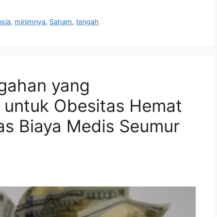
nsia
,
minimnya
,
Saham
,
tengah
ngahan yang
 untuk Obesitas Hemat
tas Biaya Medis Seumur