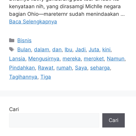
kenyataan nih, yang dirasamgi Michlle negara
bagian Ohio—mareternr sudah menindaakan …
Baca Selengkapnya
Kategori
Bisnis
Tag
Bulan
,
dalam
,
dan
,
Ibu
,
Jadi
,
Juta
,
kini
,
Lansia
,
Mengusirnya
,
mereka
,
meroket
,
Namun
,
Pindahkan
,
Rawat
,
rumah
,
Saya
,
seharga
,
Tagihannya
,
Tiga
Cari
Cari