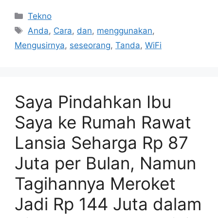
Kategori
Tekno
Tag
Anda
,
Cara
,
dan
,
menggunakan
,
Mengusirnya
,
seseorang
,
Tanda
,
WiFi
Saya Pindahkan Ibu
Saya ke Rumah Rawat
Lansia Seharga Rp 87
Juta per Bulan, Namun
Tagihannya Meroket
Jadi Rp 144 Juta dalam