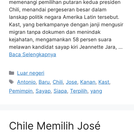
memenangi pemilihan putaran kedua presiden
Chili, menandai pergeseran besar dalam
lanskap politik negara Amerika Latin tersebut.
Kast, yang berkampanye dengan janji mengusir
migran tanpa dokumen dan menindak
kejahatan, mengamankan 58 persen suara
melawan kandidat sayap kiri Jeannette Jara, …
Baca Selengkapnya
Kategori
Luar negeri
Tag
Antonio
,
Baru
,
Chili
,
Jose
,
Kanan
,
Kast
,
Pemimpin
,
Sayap
,
Siapa
,
Terpilih
,
yang
Chile Memilih José