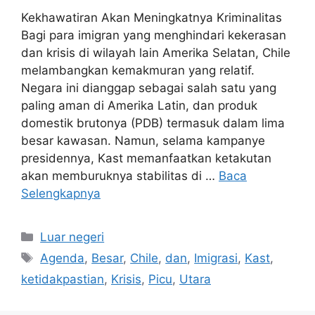
Kekhawatiran Akan Meningkatnya Kriminalitas
Bagi para imigran yang menghindari kekerasan
dan krisis di wilayah lain Amerika Selatan, Chile
melambangkan kemakmuran yang relatif.
Negara ini dianggap sebagai salah satu yang
paling aman di Amerika Latin, dan produk
domestik brutonya (PDB) termasuk dalam lima
besar kawasan. Namun, selama kampanye
presidennya, Kast memanfaatkan ketakutan
akan memburuknya stabilitas di …
Baca
Selengkapnya
Kategori
Luar negeri
Tag
Agenda
,
Besar
,
Chile
,
dan
,
Imigrasi
,
Kast
,
ketidakpastian
,
Krisis
,
Picu
,
Utara