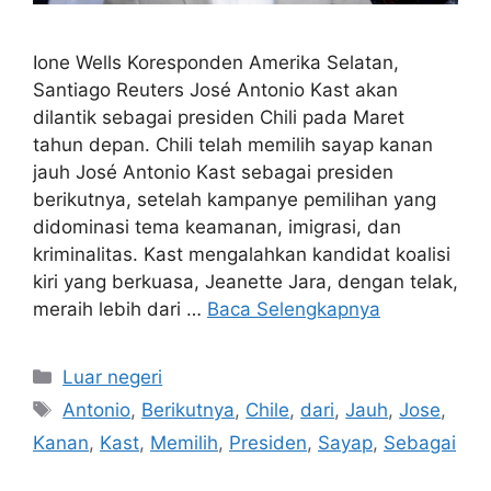
Ione Wells Koresponden Amerika Selatan,
Santiago Reuters José Antonio Kast akan
dilantik sebagai presiden Chili pada Maret
tahun depan. Chili telah memilih sayap kanan
jauh José Antonio Kast sebagai presiden
berikutnya, setelah kampanye pemilihan yang
didominasi tema keamanan, imigrasi, dan
kriminalitas. Kast mengalahkan kandidat koalisi
kiri yang berkuasa, Jeanette Jara, dengan telak,
meraih lebih dari …
Baca Selengkapnya
Kategori
Luar negeri
Tag
Antonio
,
Berikutnya
,
Chile
,
dari
,
Jauh
,
Jose
,
Kanan
,
Kast
,
Memilih
,
Presiden
,
Sayap
,
Sebagai