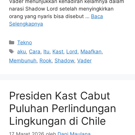
Vader menunjukkan kehadiran kelamnya dalam
narasi Shadow Lord setelah menyingkirkan
orang yang nyaris bisa disebut …
Baca
Selengkapnya
Kategori
Tekno
Tag
aku
,
Cara
,
Itu
,
Kast
,
Lord
,
Maafkan
,
Membunuh
,
Rook
,
Shadow
,
Vader
Presiden Kast Cabut
Puluhan Perlindungan
Lingkungan di Chile
17 Maret 2026
oleh
Dani Maulana