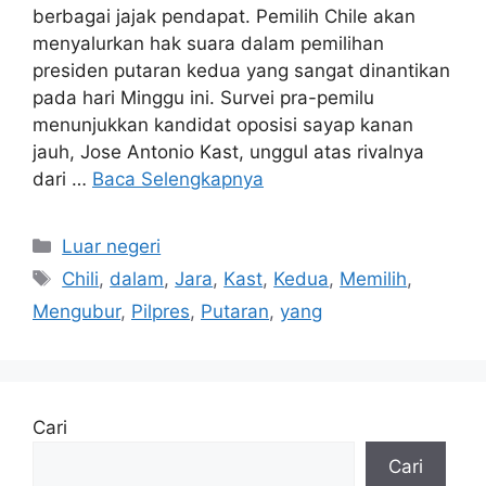
berbagai jajak pendapat. Pemilih Chile akan
menyalurkan hak suara dalam pemilihan
presiden putaran kedua yang sangat dinantikan
pada hari Minggu ini. Survei pra-pemilu
menunjukkan kandidat oposisi sayap kanan
jauh, Jose Antonio Kast, unggul atas rivalnya
dari …
Baca Selengkapnya
Kategori
Luar negeri
Tag
Chili
,
dalam
,
Jara
,
Kast
,
Kedua
,
Memilih
,
Mengubur
,
Pilpres
,
Putaran
,
yang
Cari
Cari