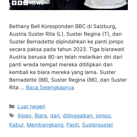
Bethany Bell Koresponden BBC di Salzburg,
Austria Suster Rita (L), Suster Regina (T), dan
Suster Bernadette dipindahkan ke panti jompo
secara paksa pada tahun 2023. Tiga biarawati
Austria berusia 80-an telah melarikan diri dari
panti wreda tempat mereka dititipkan dan
kembali ke biara mereka yang lama. Suster
Bernadette (88), Suster Regina (86), dan Suster
Rita …
Baca Selengkapnya
Kategori
Luar negeri
Tag
Alpen
,
Biara
,
dari
,
ditinggalkan
,
jompo
,
Kabur
,
Membangkang
,
Panti
,
Sustersuster