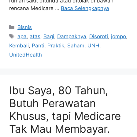
rumah sakit ditunda atau ditolak di bawah
rencana Medicare …
Baca Selengkapnya
Kategori
Bisnis
Tag
apa
,
atas
,
Bagi
,
Dampaknya
,
Disoroti
,
jompo
,
Kembali
,
Panti
,
Praktik
,
Saham
,
UNH
,
UnitedHealth
Ibu Saya, 80 Tahun,
Butuh Perawatan
Khusus, tapi Medicare
Tak Mau Membayar.