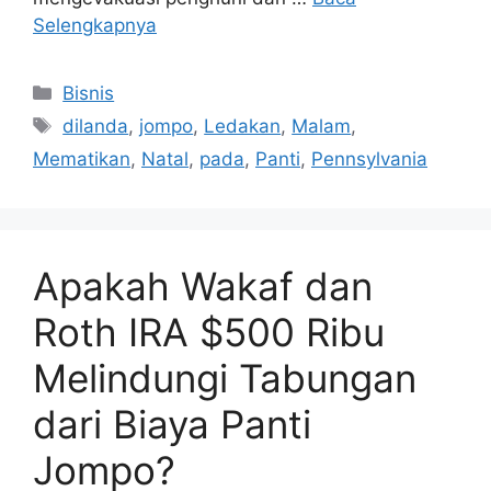
Selengkapnya
Kategori
Bisnis
Tag
dilanda
,
jompo
,
Ledakan
,
Malam
,
Mematikan
,
Natal
,
pada
,
Panti
,
Pennsylvania
Apakah Wakaf dan
Roth IRA $500 Ribu
Melindungi Tabungan
dari Biaya Panti
Jompo?