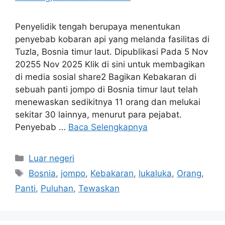
Penyelidik tengah berupaya menentukan
penyebab kobaran api yang melanda fasilitas di
Tuzla, Bosnia timur laut. Dipublikasi Pada 5 Nov
20255 Nov 2025 Klik di sini untuk membagikan
di media sosial share2 Bagikan Kebakaran di
sebuah panti jompo di Bosnia timur laut telah
menewaskan sedikitnya 11 orang dan melukai
sekitar 30 lainnya, menurut para pejabat.
Penyebab …
Baca Selengkapnya
Kategori
Luar negeri
Tag
Bosnia
,
jompo
,
Kebakaran
,
lukaluka
,
Orang
,
Panti
,
Puluhan
,
Tewaskan