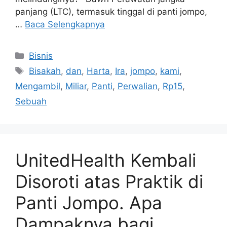
panjang (LTC), termasuk tinggal di panti jompo,
…
Baca Selengkapnya
Kategori
Bisnis
Tag
Bisakah
,
dan
,
Harta
,
Ira
,
jompo
,
kami
,
Mengambil
,
Miliar
,
Panti
,
Perwalian
,
Rp15
,
Sebuah
UnitedHealth Kembali
Disoroti atas Praktik di
Panti Jompo. Apa
Dampaknya bagi