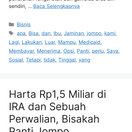
sendiri, …
Baca Selengkapnya
Kategori
Bisnis
Tag
apa
,
Bisa
,
dan
,
Ibu
,
Jaminan
,
jompo
,
kami
,
Lagi
,
Lakukan
,
Luar
,
Mampu
,
Medicaid
,
Membayar
,
Menerima
,
Opsi
,
Panti
,
perlu
,
Saya
,
Sosial
,
Tetapi
,
tidak
,
Tinggal
,
yang
Harta Rp1,5 Miliar di
IRA dan Sebuah
Perwalian, Bisakah
Panti Jompo