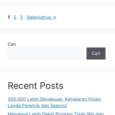
Halaman
Halaman
Halaman
1
2
3
Selanjutnya
→
Cari
Cari
Recent Posts
300.000 Lebih Dievakuasi, Kebakaran Hutan
Landa Perancis dan Spanyol
Mengenal Lebih Dekat Program Triple Win dan