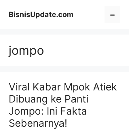
Langsung
ke
BisnisUpdate.com
Menu
isi
jompo
Viral Kabar Mpok Atiek
Dibuang ke Panti
Jompo: Ini Fakta
Sebenarnya!