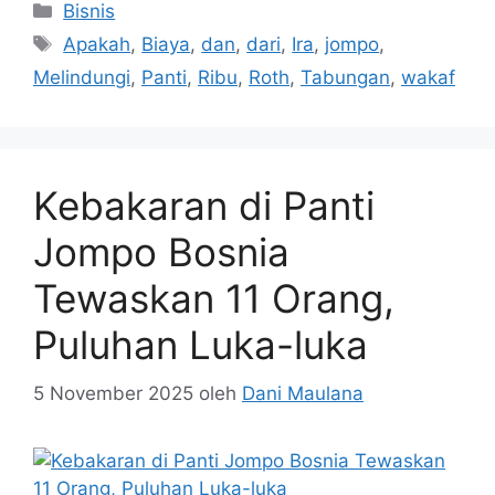
Kategori
Bisnis
Tag
Apakah
,
Biaya
,
dan
,
dari
,
Ira
,
jompo
,
Melindungi
,
Panti
,
Ribu
,
Roth
,
Tabungan
,
wakaf
Kebakaran di Panti
Jompo Bosnia
Tewaskan 11 Orang,
Puluhan Luka-luka
5 November 2025
oleh
Dani Maulana