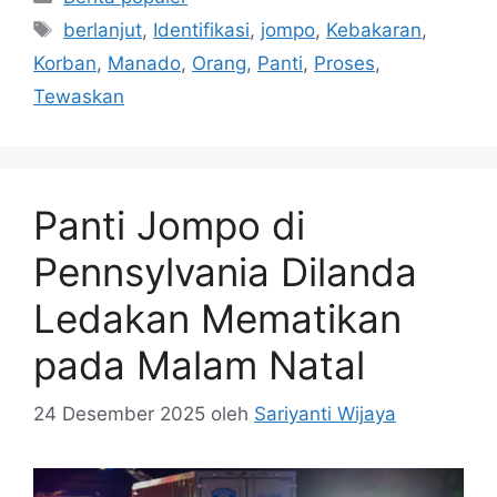
Tag
berlanjut
,
Identifikasi
,
jompo
,
Kebakaran
,
Korban
,
Manado
,
Orang
,
Panti
,
Proses
,
Tewaskan
Panti Jompo di
Pennsylvania Dilanda
Ledakan Mematikan
pada Malam Natal
24 Desember 2025
oleh
Sariyanti Wijaya