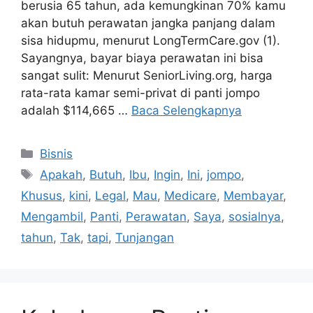
berusia 65 tahun, ada kemungkinan 70% kamu
akan butuh perawatan jangka panjang dalam
sisa hidupmu, menurut LongTermCare.gov (1).
Sayangnya, bayar biaya perawatan ini bisa
sangat sulit: Menurut SeniorLiving.org, harga
rata-rata kamar semi-privat di panti jompo
adalah $114,665 …
Baca Selengkapnya
Kategori
Bisnis
Tag
Apakah
,
Butuh
,
Ibu
,
Ingin
,
Ini
,
jompo
,
Khusus
,
kini
,
Legal
,
Mau
,
Medicare
,
Membayar
,
Mengambil
,
Panti
,
Perawatan
,
Saya
,
sosialnya
,
tahun
,
Tak
,
tapi
,
Tunjangan