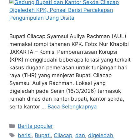
Bupati Cilacap Syamsul Auliya Rachman (AUL)
memakai rompi tahanan KPK. Foto: Nur Khabibi
JAKARTA – Komisi Pemberantasan Korupsi
(KPK) menggledahi beberapa lokasi yang terkait
kasus dugaan pemerasan untuk tunjangan hari
raya (THR) yang menjerat Bupati Cilacap
Syamsul Auliya Rachman. Lokasi yang
digeledah pada Senin (16/3/2026) termasuk
rumah dinas dan kantor bupati, kantor sekda,
serta kantor …
Baca Selengkapnya
Kategori
Berita populer
Tag
berisi
,
Bupati
,
Cilacap
,
dan
,
digeledah
,