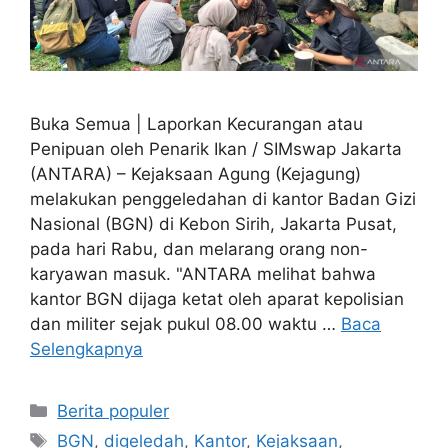
Buka Semua | Laporkan Kecurangan atau
Penipuan oleh Penarik Ikan / SIMswap Jakarta
(ANTARA) – Kejaksaan Agung (Kejagung)
melakukan penggeledahan di kantor Badan Gizi
Nasional (BGN) di Kebon Sirih, Jakarta Pusat,
pada hari Rabu, dan melarang orang non-
karyawan masuk. "ANTARA melihat bahwa
kantor BGN dijaga ketat oleh aparat kepolisian
dan militer sejak pukul 08.00 waktu …
Baca
Selengkapnya
Kategori
Berita populer
Tag
BGN
,
digeledah
,
Kantor
,
Kejaksaan
,