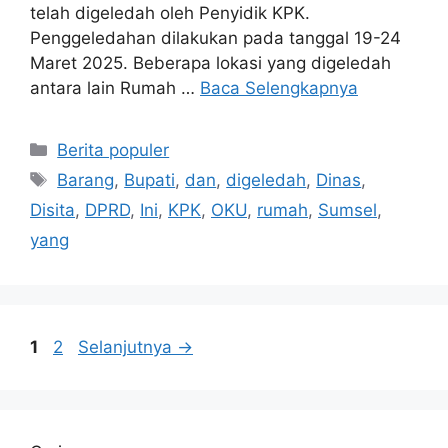
telah digeledah oleh Penyidik KPK.
Penggeledahan dilakukan pada tanggal 19-24
Maret 2025. Beberapa lokasi yang digeledah
antara lain Rumah …
Baca Selengkapnya
Kategori
Berita populer
Tag
Barang
,
Bupati
,
dan
,
digeledah
,
Dinas
,
Disita
,
DPRD
,
Ini
,
KPK
,
OKU
,
rumah
,
Sumsel
,
yang
Halaman
Halaman
1
2
Selanjutnya
→