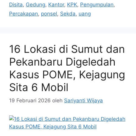
Disita
,
Gedung
,
Kantor
,
KPK
,
Pengumpulan
,
Percakapan
,
ponsel
,
Sekda
,
uang
16 Lokasi di Sumut dan
Pekanbaru Digeledah
Kasus POME, Kejagung
Sita 6 Mobil
19 Februari 2026
oleh
Sariyanti Wijaya