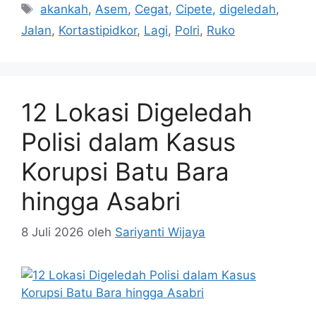
Tag
akankah
,
Asem
,
Cegat
,
Cipete
,
digeledah
,
Jalan
,
Kortastipidkor
,
Lagi
,
Polri
,
Ruko
12 Lokasi Digeledah
Polisi dalam Kasus
Korupsi Batu Bara
hingga Asabri
8 Juli 2026
oleh
Sariyanti Wijaya