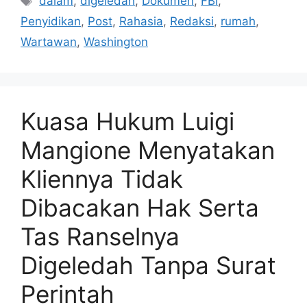
dalam
,
digeledah
,
Dokumen
,
FBI
,
Penyidikan
,
Post
,
Rahasia
,
Redaksi
,
rumah
,
Wartawan
,
Washington
Kuasa Hukum Luigi
Mangione Menyatakan
Kliennya Tidak
Dibacakan Hak Serta
Tas Ranselnya
Digeledah Tanpa Surat
Perintah