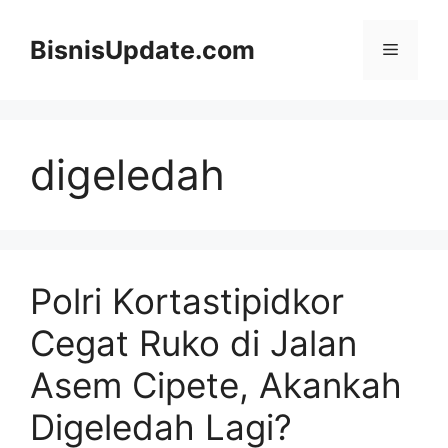
Langsung
ke
BisnisUpdate.com
Menu
isi
digeledah
Polri Kortastipidkor
Cegat Ruko di Jalan
Asem Cipete, Akankah
Digeledah Lagi?