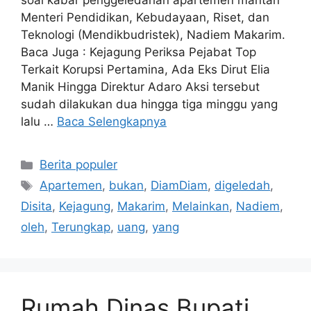
soal kabar penggeledahan apartemen mantan
Menteri Pendidikan, Kebudayaan, Riset, dan
Teknologi (Mendikbudristek), Nadiem Makarim.
Baca Juga : Kejagung Periksa Pejabat Top
Terkait Korupsi Pertamina, Ada Eks Dirut Elia
Manik Hingga Direktur Adaro Aksi tersebut
sudah dilakukan dua hingga tiga minggu yang
lalu …
Baca Selengkapnya
Kategori
Berita populer
Tag
Apartemen
,
bukan
,
DiamDiam
,
digeledah
,
Disita
,
Kejagung
,
Makarim
,
Melainkan
,
Nadiem
,
oleh
,
Terungkap
,
uang
,
yang
Rumah Dinas Bupati