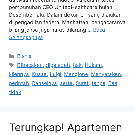
pembunuhan CEO UnitedHealthcare bulan
Desember lalu. Dalam dokumen yang diajukan
di pengadilan federal Manhattan, pengacaranya
bilang jaksa juga harus dilarang …
Baca
Selengkapnya
Kategori
Bisnis
Tag
Dibacakan
,
digeledah
,
hak
,
Hukum
,
kliennya
,
Kuasa
,
Luigi
,
Mangione
,
Menyatakan
,
perintah
,
Ranselnya
,
serta
,
Surat
,
tanpa
,
Tas
,
tidak
Terungkap! Apartemen