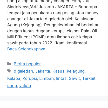
uang asing atau money changer. Foto/Dok
SindoNews/Arif Julianto JAKARTA – Beberapa
tempat jasa penukaran uang asing atau money
changer di Jakarta digeledah oleh Kejaksaan
Agung (Kejagung). Penggeledahan ini berkaitan
dengan kasus dugaan korupsi ekspor Palm Oil
Mill Effluent (POME) atau limbah cair kelapa
sawit pada tahun 2022. “Kami konfirmasi …
Baca Selengkapnya
Kategori
Berita populer
Tag
digeledah
,
Jakarta
,
Kasus
,
Kejagung
,
Kelapa
,
Korupsi
,
Limbah
,
lintas
,
Sawit
,
Terkait
,
uang
,
valuta