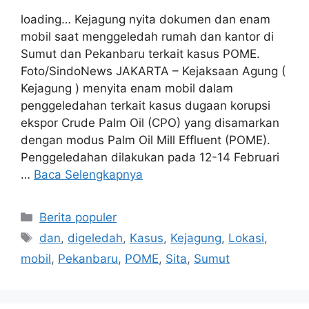
loading… Kejagung nyita dokumen dan enam
mobil saat menggeledah rumah dan kantor di
Sumut dan Pekanbaru terkait kasus POME.
Foto/SindoNews JAKARTA – Kejaksaan Agung (
Kejagung ) menyita enam mobil dalam
penggeledahan terkait kasus dugaan korupsi
ekspor Crude Palm Oil (CPO) yang disamarkan
dengan modus Palm Oil Mill Effluent (POME).
Penggeledahan dilakukan pada 12-14 Februari
…
Baca Selengkapnya
Kategori
Berita populer
Tag
dan
,
digeledah
,
Kasus
,
Kejagung
,
Lokasi
,
mobil
,
Pekanbaru
,
POME
,
Sita
,
Sumut