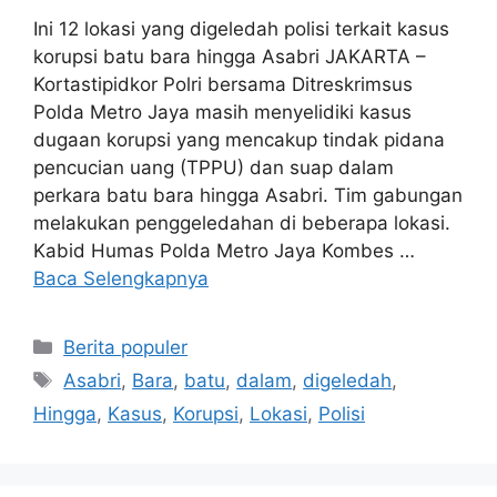
Ini 12 lokasi yang digeledah polisi terkait kasus
korupsi batu bara hingga Asabri JAKARTA –
Kortastipidkor Polri bersama Ditreskrimsus
Polda Metro Jaya masih menyelidiki kasus
dugaan korupsi yang mencakup tindak pidana
pencucian uang (TPPU) dan suap dalam
perkara batu bara hingga Asabri. Tim gabungan
melakukan penggeledahan di beberapa lokasi.
Kabid Humas Polda Metro Jaya Kombes …
Baca Selengkapnya
Kategori
Berita populer
Tag
Asabri
,
Bara
,
batu
,
dalam
,
digeledah
,
Hingga
,
Kasus
,
Korupsi
,
Lokasi
,
Polisi