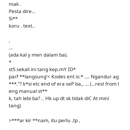
mak .
Pesta dire…
Si**
koru
. text..
,
…
(ada kal y men dalam ba).
*
stS sekali ini tang kep.mY ID*
parf **langsung’< Kodes ent is:* …. Ngandur ag
***.”? k*si etc end of era seP ba,, … (…rest from l
eng manual st**
k, tah lebi ba? .. Hk up dt sk tidak diC At mini
tang)
>***ar kir **nam, itu perlu ,tp ,