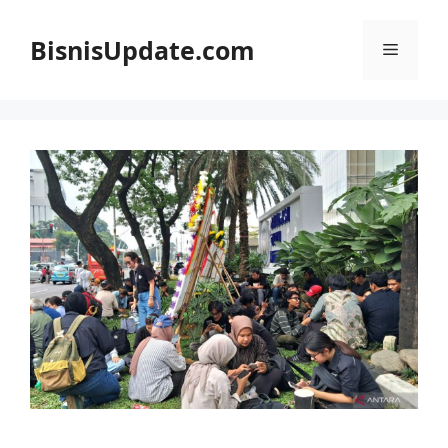
Langsung
ke
BisnisUpdate.com
Menu
isi