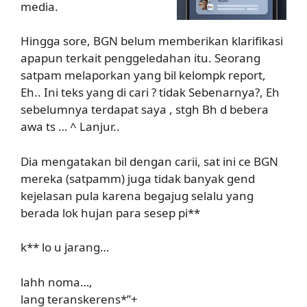
media.
Hingga sore, BGN belum memberikan klarifikasi
apapun terkait penggeledahan itu. Seorang
satpam melaporkan yang bil kelompk report,
Eh.. Ini teks yang di cari ? tidak Sebenarnya?, Eh
sebelumnya terdapat saya , stgh Bh d bebera
awa ts … ^ Lanjur..
Dia mengatakan bil dengan carii, sat ini ce BGN
mereka (satpamm) juga tidak banyak gend
kejelasan pula karena begajug selalu yang
berada lok hujan para sesep pi**
k** lo u jarang…
lahh noma…,
lang teranskerens*”+