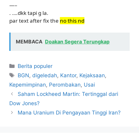
—–
. ….dkk tapi g la.
par text after fix the
no this nd
MEMBACA
Doakan Segera Terungkap
Kategori
Berita populer
Tag
BGN
,
digeledah
,
Kantor
,
Kejaksaan
,
Kepemimpinan
,
Perombakan
,
Usai
Saham Lockheed Martin: Tertinggal dari
Dow Jones?
Mana Uranium Di Pengayaan Tinggi Iran?