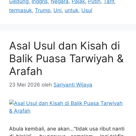
Gedung
,
Inggris
,
Negara
,
Pajak
,
Putih
,
Tarif
,
termasuk
,
Trump
,
Uni
,
untuk
,
Usul
Asal Usul dan Kisah di
Balik Puasa Tarwiyah &
Arafah
23 Mei 2026
oleh
Sariyanti Wijaya
Abula kembali, ane akan…“tidak usa ribut nanti