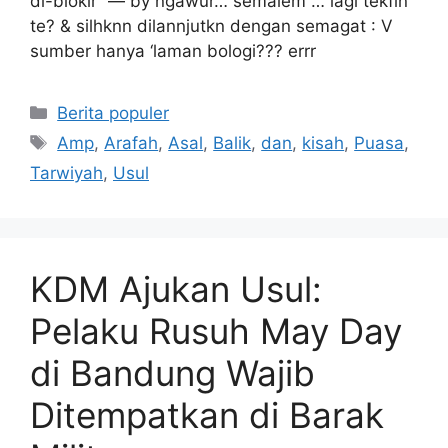
di-blokir” — by ngawur… semalem … lagi tekfin
te? & silhknn dilannjutkn dengan semagat : V
sumber hanya ‘laman bologi??? errr
Kategori
Berita populer
Tag
Amp
,
Arafah
,
Asal
,
Balik
,
dan
,
kisah
,
Puasa
,
Tarwiyah
,
Usul
KDM Ajukan Usul:
Pelaku Rusuh May Day
di Bandung Wajib
Ditempatkan di Barak