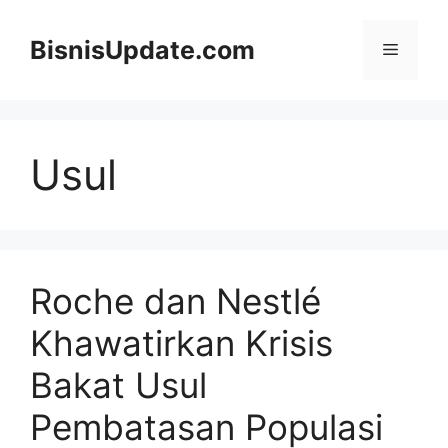
Langsung
ke
BisnisUpdate.com
Menu
isi
Usul
Roche dan Nestlé
Khawatirkan Krisis
Bakat Usul
Pembatasan Populasi