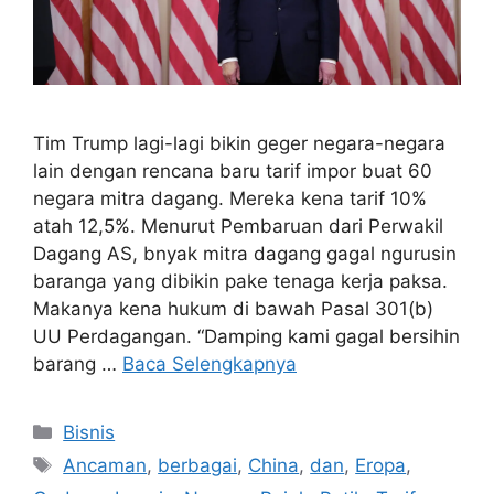
Tim Trump lagi-lagi bikin geger negara-negara
lain dengan rencana baru tarif impor buat 60
negara mitra dagang. Mereka kena tarif 10%
atah 12,5%. Menurut Pembaruan dari Perwakil
Dagang AS, bnyak mitra dagang gagal ngurusin
baranga yang dibikin pake tenaga kerja paksa.
Makanya kena hukum di bawah Pasal 301(b)
UU Perdagangan. “Damping kami gagal bersihin
barang …
Baca Selengkapnya
Kategori
Bisnis
Tag
Ancaman
,
berbagai
,
China
,
dan
,
Eropa
,