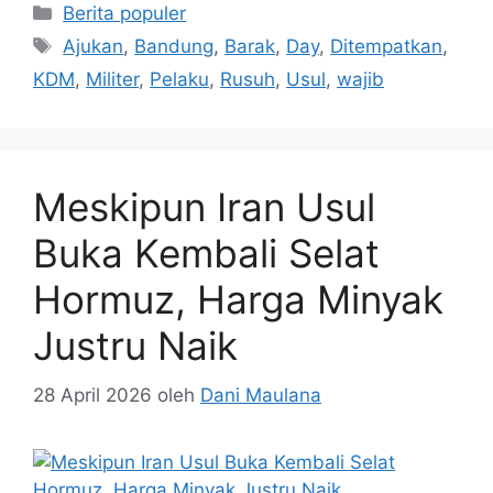
Kategori
Berita populer
Tag
Ajukan
,
Bandung
,
Barak
,
Day
,
Ditempatkan
,
KDM
,
Militer
,
Pelaku
,
Rusuh
,
Usul
,
wajib
Meskipun Iran Usul
Buka Kembali Selat
Hormuz, Harga Minyak
Justru Naik
28 April 2026
oleh
Dani Maulana