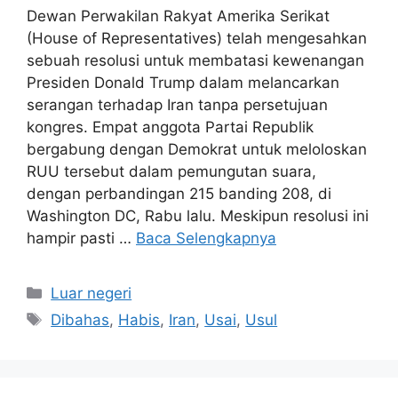
Dewan Perwakilan Rakyat Amerika Serikat
(House of Representatives) telah mengesahkan
sebuah resolusi untuk membatasi kewenangan
Presiden Donald Trump dalam melancarkan
serangan terhadap Iran tanpa persetujuan
kongres. Empat anggota Partai Republik
bergabung dengan Demokrat untuk meloloskan
RUU tersebut dalam pemungutan suara,
dengan perbandingan 215 banding 208, di
Washington DC, Rabu lalu. Meskipun resolusi ini
hampir pasti …
Baca Selengkapnya
Kategori
Luar negeri
Tag
Dibahas
,
Habis
,
Iran
,
Usai
,
Usul