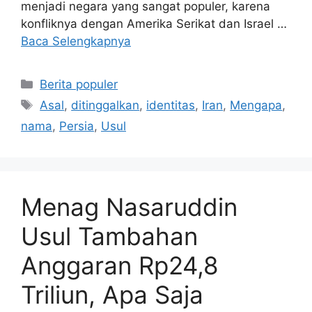
menjadi negara yang sangat populer, karena
konfliknya dengan Amerika Serikat dan Israel …
Baca Selengkapnya
Kategori
Berita populer
Tag
Asal
,
ditinggalkan
,
identitas
,
Iran
,
Mengapa
,
nama
,
Persia
,
Usul
Menag Nasaruddin
Usul Tambahan
Anggaran Rp24,8
Triliun, Apa Saja