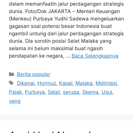
dalam memanfaatin jalur perdagangan strategis
dunia. Foto/Dok JAKARTA – Menteri Keuangan
(Menkeu) Purbaya Yudhi Sadewa mengeluarkan
gagasan soal potensi besar Indonesia buat
ngambil untung dari jalur perdagangan strategis
dunia. Dia sorotin posisi Selat Malaka yang
selama ini belum maksimal buat ngasih
pendapatan ke negara, …
Baca Selengkapnya
Kategori
Berita populer
Tag
Dikenai
,
Hormuz
,
Kapal
,
Malaka
,
Melintasi
,
Pajak
,
Purbaya
,
Selat
,
serupa
,
Skema
,
Usul
,
yang