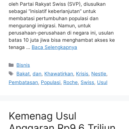
oleh Partai Rakyat Swiss (SVP), diusulkan
sebagai “inisiatif keberlanjutan” untuk
membatasi pertumbuhan populasi dan
mengurangi imigrasi. Namun, untuk
perusahaan-perusahaan di negara ini, usulan
batas 10 juta jiwa bisa menghambat akses ke
tenaga …
Baca Selengkapnya
Kategori
Bisnis
Tag
Bakat
,
dan
,
Khawatirkan
,
Krisis
,
Nestle
,
Pembatasan
,
Populasi
,
Roche
,
Swiss
,
Usul
Kemenag Usul
Anggaran Rp9,6 Triliun