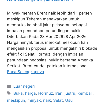
Minyak mentah Brent naik lebih dari 1 persen
meskipun Teheran menawarkan untuk
membuka kembali jalur pelayaran sebagai
imbalan penundaan perundingan nuklir.
Diterbitkan Pada 28 Apr 202628 Apr 2026
Harga minyak terus meroket meskipun Iran
mengajukan proposal untuk mengakhiri blokade
efektif di Selat Hormuz, dengan imbalan
penundaan negosiasi nuklir bersama Amerika
Serikat. Brent crude, patokan internasional, …
Baca Selengkapnya
Kategori
Luar negeri
Tag
Buka
,
harga
,
Hormuz
,
Iran
,
justru
,
Kembali
,
meskipun
,
minyak
,
naik
,
Selat
,
Usul