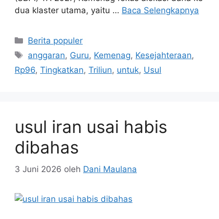
dua klaster utama, yaitu …
Baca Selengkapnya
Kategori
Berita populer
Tag
anggaran
,
Guru
,
Kemenag
,
Kesejahteraan
,
Rp96
,
Tingkatkan
,
Triliun
,
untuk
,
Usul
usul iran usai habis
dibahas
3 Juni 2026
oleh
Dani Maulana