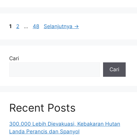
Halaman
Halaman
Halaman
1
2
…
48
Selanjutnya
→
Cari
Cari
Recent Posts
300.000 Lebih Dievakuasi, Kebakaran Hutan
Landa Perancis dan Spanyol