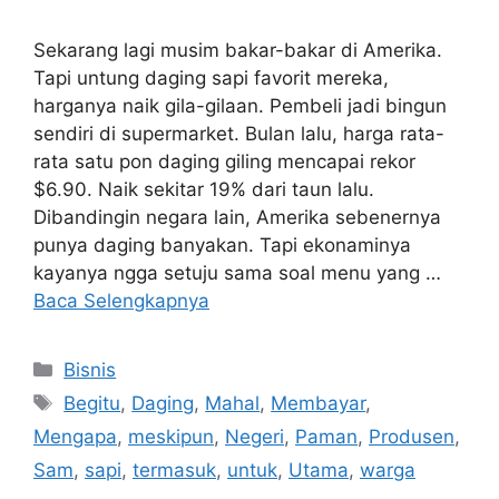
Sekarang lagi musim bakar-bakar di Amerika.
Tapi untung daging sapi favorit mereka,
harganya naik gila-gilaan. Pembeli jadi bingun
sendiri di supermarket. Bulan lalu, harga rata-
rata satu pon daging giling mencapai rekor
$6.90. Naik sekitar 19% dari taun lalu.
Dibandingin negara lain, Amerika sebenernya
punya daging banyakan. Tapi ekonaminya
kayanya ngga setuju sama soal menu yang …
Baca Selengkapnya
Kategori
Bisnis
Tag
Begitu
,
Daging
,
Mahal
,
Membayar
,
Mengapa
,
meskipun
,
Negeri
,
Paman
,
Produsen
,
Sam
,
sapi
,
termasuk
,
untuk
,
Utama
,
warga