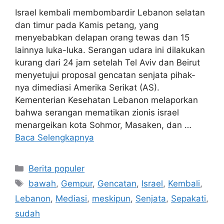
Israel kembali membombardir Lebanon selatan
dan timur pada Kamis petang, yang
menyebabkan delapan orang tewas dan 15
lainnya luka-luka. Serangan udara ini dilakukan
kurang dari 24 jam setelah Tel Aviv dan Beirut
menyetujui proposal gencatan senjata pihak-
nya dimediasi Amerika Serikat (AS).
Kementerian Kesehatan Lebanon melaporkan
bahwa serangan mematikan zionis israel
menargeikan kota Sohmor, Masaken, dan …
Baca Selengkapnya
Kategori
Berita populer
Tag
bawah
,
Gempur
,
Gencatan
,
Israel
,
Kembali
,
Lebanon
,
Mediasi
,
meskipun
,
Senjata
,
Sepakati
,
sudah