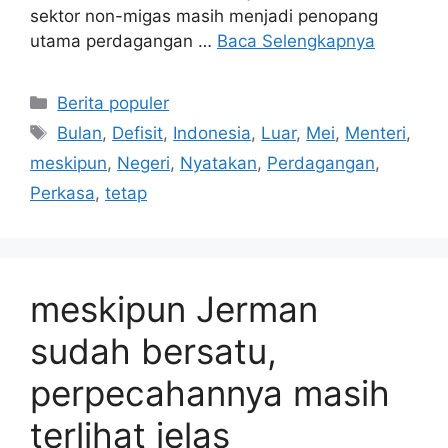
sektor non-migas masih menjadi penopang
utama perdagangan …
Baca Selengkapnya
Kategori
Berita populer
Tag
Bulan
,
Defisit
,
Indonesia
,
Luar
,
Mei
,
Menteri
,
meskipun
,
Negeri
,
Nyatakan
,
Perdagangan
,
Perkasa
,
tetap
meskipun Jerman
sudah bersatu,
perpecahannya masih
terlihat jelas