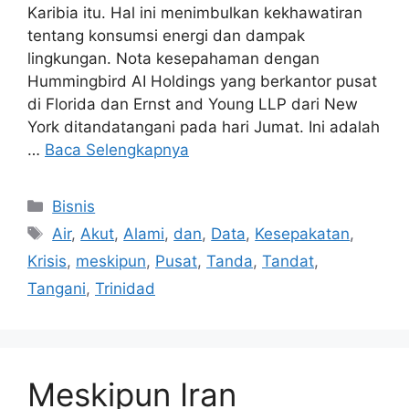
Karibia itu. Hal ini menimbulkan kekhawatiran
tentang konsumsi energi dan dampak
lingkungan. Nota kesepahaman dengan
Hummingbird AI Holdings yang berkantor pusat
di Florida dan Ernst and Young LLP dari New
York ditandatangani pada hari Jumat. Ini adalah
…
Baca Selengkapnya
Kategori
Bisnis
Tag
Air
,
Akut
,
Alami
,
dan
,
Data
,
Kesepakatan
,
Krisis
,
meskipun
,
Pusat
,
Tanda
,
Tandat
,
Tangani
,
Trinidad
Meskipun Iran