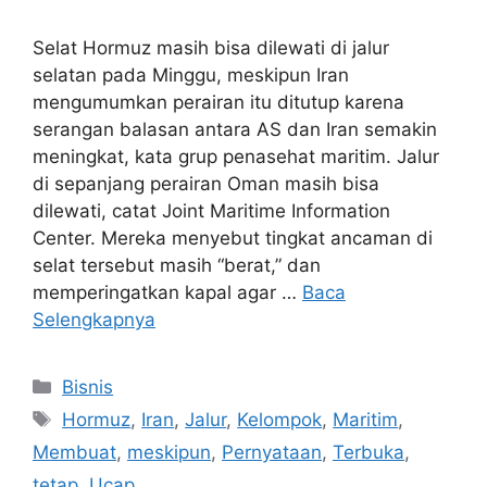
Selat Hormuz masih bisa dilewati di jalur
selatan pada Minggu, meskipun Iran
mengumumkan perairan itu ditutup karena
serangan balasan antara AS dan Iran semakin
meningkat, kata grup penasehat maritim. Jalur
di sepanjang perairan Oman masih bisa
dilewati, catat Joint Maritime Information
Center. Mereka menyebut tingkat ancaman di
selat tersebut masih “berat,” dan
memperingatkan kapal agar …
Baca
Selengkapnya
Kategori
Bisnis
Tag
Hormuz
,
Iran
,
Jalur
,
Kelompok
,
Maritim
,
Membuat
,
meskipun
,
Pernyataan
,
Terbuka
,
tetap
,
Ucap