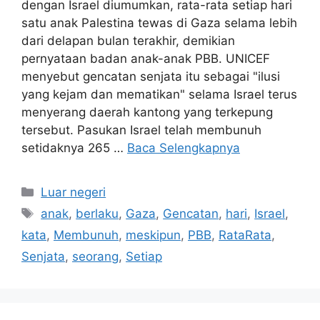
dengan Israel diumumkan, rata-rata setiap hari
satu anak Palestina tewas di Gaza selama lebih
dari delapan bulan terakhir, demikian
pernyataan badan anak-anak PBB. UNICEF
menyebut gencatan senjata itu sebagai "ilusi
yang kejam dan mematikan" selama Israel terus
menyerang daerah kantong yang terkepung
tersebut. Pasukan Israel telah membunuh
setidaknya 265 …
Baca Selengkapnya
Kategori
Luar negeri
Tag
anak
,
berlaku
,
Gaza
,
Gencatan
,
hari
,
Israel
,
kata
,
Membunuh
,
meskipun
,
PBB
,
RataRata
,
Senjata
,
seorang
,
Setiap