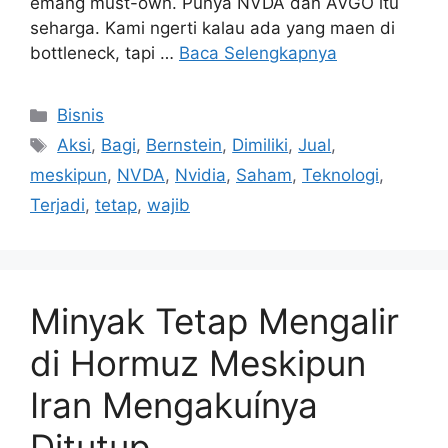
emang must-own. Punya NVDA dan AVGO itu
seharga. Kami ngerti kalau ada yang maen di
bottleneck, tapi …
Baca Selengkapnya
Kategori
Bisnis
Tag
Aksi
,
Bagi
,
Bernstein
,
Dimiliki
,
Jual
,
meskipun
,
NVDA
,
Nvidia
,
Saham
,
Teknologi
,
Terjadi
,
tetap
,
wajib
Minyak Tetap Mengalir
di Hormuz Meskipun
Iran Mengakuínya
Ditutup