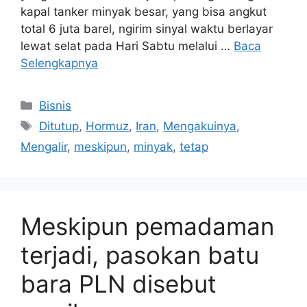
kapal tanker minyak besar, yang bisa angkut
total 6 juta barel, ngirim sinyal waktu berlayar
lewat selat pada Hari Sabtu melalui …
Baca
Selengkapnya
Kategori
Bisnis
Tag
Ditutup
,
Hormuz
,
Iran
,
Mengakuinya
,
Mengalir
,
meskipun
,
minyak
,
tetap
Meskipun pemadaman
terjadi, pasokan batu
bara PLN disebut