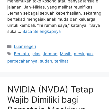
menemukan toko kosong atau banyak lansia di
jalanan. Jan-Niklas, yang melihat reunifikasi
Jerman sebagai sebuah keberhasilan, sekarang
bertekad mengajak anak muda dan keluarga
untuk kembali. “Ini rumah saya,” katanya. “Saya
suka …
Baca Selengkapnya
Kategori
Luar negeri
Tag
Bersatu
,
jelas
,
Jerman
,
Masih
,
meskipun
,
perpecahannya
,
sudah
,
terlihat
NVIDIA (NVDA) Tetap
Wajib Dimiliki bagi