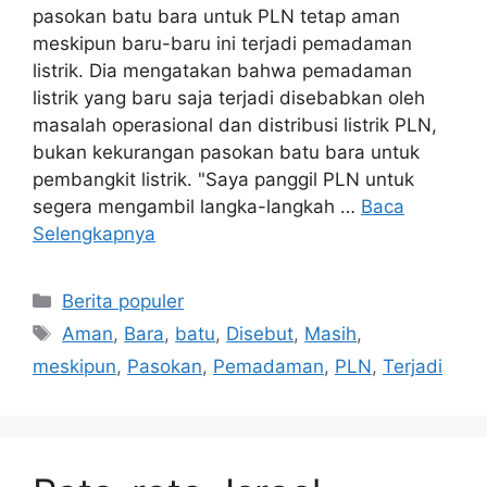
pasokan batu bara untuk PLN tetap aman
meskipun baru-baru ini terjadi pemadaman
listrik. Dia mengatakan bahwa pemadaman
listrik yang baru saja terjadi disebabkan oleh
masalah operasional dan distribusi listrik PLN,
bukan kekurangan pasokan batu bara untuk
pembangkit listrik. "Saya panggil PLN untuk
segera mengambil langka-langkah …
Baca
Selengkapnya
Kategori
Berita populer
Tag
Aman
,
Bara
,
batu
,
Disebut
,
Masih
,
meskipun
,
Pasokan
,
Pemadaman
,
PLN
,
Terjadi