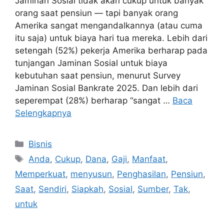
Jaminan Sosial tidak akan cukup untuk banyak
orang saat pensiun — tapi banyak orang
Amerika sangat mengandalkannya (atau cuma
itu saja) untuk biaya hari tua mereka. Lebih dari
setengah (52%) pekerja Amerika berharap pada
tunjangan Jaminan Sosial untuk biaya
kebutuhan saat pensiun, menurut Survey
Jaminan Sosial Bankrate 2025. Dan lebih dari
seperempat (28%) berharap “sangat …
Baca
Selengkapnya
Kategori
Bisnis
Tag
Anda
,
Cukup
,
Dana
,
Gaji
,
Manfaat
,
Memperkuat
,
menyusun
,
Penghasilan
,
Pensiun
,
Saat
,
Sendiri
,
Siapkah
,
Sosial
,
Sumber
,
Tak
,
untuk