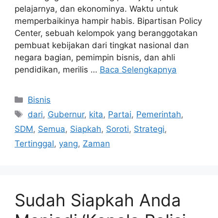
pelajarnya, dan ekonominya. Waktu untuk
memperbaikinya hampir habis. Bipartisan Policy
Center, sebuah kelompok yang beranggotakan
pembuat kebijakan dari tingkat nasional dan
negara bagian, pemimpin bisnis, dan ahli
pendidikan, merilis …
Baca Selengkapnya
Kategori
Bisnis
Tag
dari
,
Gubernur
,
kita
,
Partai
,
Pemerintah
,
SDM
,
Semua
,
Siapkah
,
Soroti
,
Strategi
,
Tertinggal
,
yang
,
Zaman
Sudah Siapkah Anda