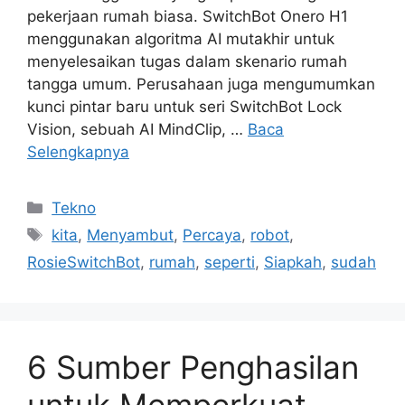
pekerjaan rumah biasa. SwitchBot Onero H1
menggunakan algoritma AI mutakhir untuk
menyelesaikan tugas dalam skenario rumah
tangga umum. Perusahaan juga mengumumkan
kunci pintar baru untuk seri SwitchBot Lock
Vision, sebuah AI MindClip, …
Baca
Selengkapnya
Kategori
Tekno
Tag
kita
,
Menyambut
,
Percaya
,
robot
,
RosieSwitchBot
,
rumah
,
seperti
,
Siapkah
,
sudah
6 Sumber Penghasilan
untuk Memperkuat