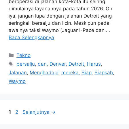
beroperasi di jalanan kota-kota itu seiring
dimulainya layanannya pada tahun 2026. Oh
iya, jangan lupa dengan jalanan Detroit yang
seringkali bersalju dan licin. Meskipun pada
awalnya taksi Waymo (Jaguar I-Pace dan …
Baca Selengkapnya
Kategori
Tekno
Tag
bersalju
,
dan
,
Denver
,
Detroit
,
Harus
,
Jalanan
,
Menghadapi
,
mereka
,
Siap
,
Siapkah
,
Waymo
Halaman
Halaman
1
2
Selanjutnya
→