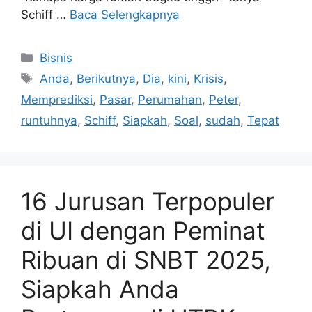
Schiff …
Baca Selengkapnya
Kategori
Bisnis
Tag
Anda
,
Berikutnya
,
Dia
,
kini
,
Krisis
,
Memprediksi
,
Pasar
,
Perumahan
,
Peter
,
runtuhnya
,
Schiff
,
Siapkah
,
Soal
,
sudah
,
Tepat
16 Jurusan Terpopuler
di UI dengan Peminat
Ribuan di SNBT 2025,
Siapkah Anda