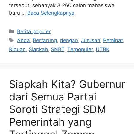
tersebut, sebanyak 3.260 calon mahasiswa
baru …
Baca Selengkapnya
Kategori
Berita populer
Tag
Anda
,
Bertarung
,
dengan
,
Jurusan
,
Peminat
,
Ribuan
,
Siapkah
,
SNBT
,
Terpopuler
,
UTBK
Siapkah Kita? Gubernur
dari Semua Partai
Soroti Strategi SDM
Pemerintah yang