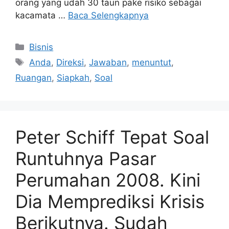
orang yang udah 30 taun pake risiko sebagai
kacamata …
Baca Selengkapnya
Kategori
Bisnis
Tag
Anda
,
Direksi
,
Jawaban
,
menuntut
,
Ruangan
,
Siapkah
,
Soal
Peter Schiff Tepat Soal
Runtuhnya Pasar
Perumahan 2008. Kini
Dia Memprediksi Krisis
Berikutnya. Sudah