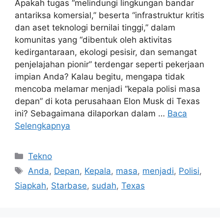
Apakah tugas “melindungi lingkungan bandar
antariksa komersial,” beserta “infrastruktur kritis
dan aset teknologi bernilai tinggi,” dalam
komunitas yang “dibentuk oleh aktivitas
kedirgantaraan, ekologi pesisir, dan semangat
penjelajahan pionir” terdengar seperti pekerjaan
impian Anda? Kalau begitu, mengapa tidak
mencoba melamar menjadi “kepala polisi masa
depan” di kota perusahaan Elon Musk di Texas
ini? Sebagaimana dilaporkan dalam …
Baca
Selengkapnya
Kategori
Tekno
Tag
Anda
,
Depan
,
Kepala
,
masa
,
menjadi
,
Polisi
,
Siapkah
,
Starbase
,
sudah
,
Texas