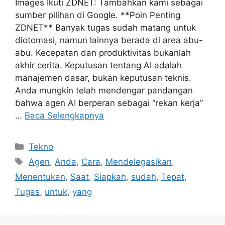
Images Ikuti ZDNET: Tambahkan kami sebagai
sumber pilihan di Google. **Poin Penting
ZDNET** Banyak tugas sudah matang untuk
diotomasi, namun lainnya berada di area abu-
abu. Kecepatan dan produktivitas bukanlah
akhir cerita. Keputusan tentang AI adalah
manajemen dasar, bukan keputusan teknis.
Anda mungkin telah mendengar pandangan
bahwa agen AI berperan sebagai “rekan kerja”
…
Baca Selengkapnya
Kategori
Tekno
Tag
Agen
,
Anda
,
Cara
,
Mendelegasikan
,
Menentukan
,
Saat
,
Siapkah
,
sudah
,
Tepat
,
Tugas
,
untuk
,
yang