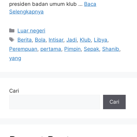
presiden badan umum klub …
Baca
Selengkapnya
Kategori
Luar negeri
Tag
Berita
,
Bola
,
Intisar
,
Jadi
,
Klub
,
Libya
,
Perempuan
,
pertama
,
Pimpin
,
Sepak
,
Shanib
,
yang
Cari
Cari