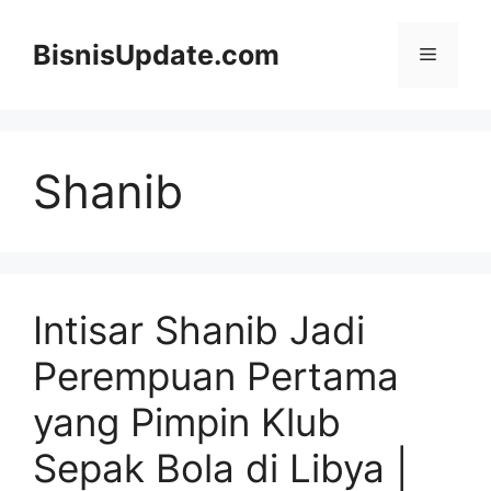
Langsung
ke
BisnisUpdate.com
Menu
isi
Shanib
Intisar Shanib Jadi
Perempuan Pertama
yang Pimpin Klub
Sepak Bola di Libya |