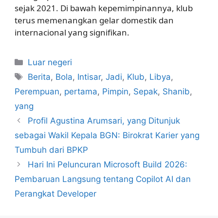
sejak 2021. Di bawah kepemimpinannya, klub
terus memenangkan gelar domestik dan
internacional yang signifikan.
Kategori
Luar negeri
Tag
Berita
,
Bola
,
Intisar
,
Jadi
,
Klub
,
Libya
,
Perempuan
,
pertama
,
Pimpin
,
Sepak
,
Shanib
,
yang
Profil Agustina Arumsari, yang Ditunjuk
sebagai Wakil Kepala BGN: Birokrat Karier yang
Tumbuh dari BPKP
Hari Ini Peluncuran Microsoft Build 2026:
Pembaruan Langsung tentang Copilot AI dan
Perangkat Developer