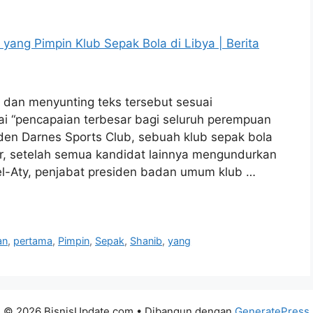
 dan menyunting teks tersebut sesuai
 “pencapaian terbesar bagi seluruh perempuan
siden Darnes Sports Club, sebuah klub sepak bola
ur, setelah semua kandidat lainnya mengundurkan
-Aty, penjabat presiden badan umum klub …
an
,
pertama
,
Pimpin
,
Sepak
,
Shanib
,
yang
© 2026 BisnisUpdate.com
• Dibangun dengan
GeneratePress