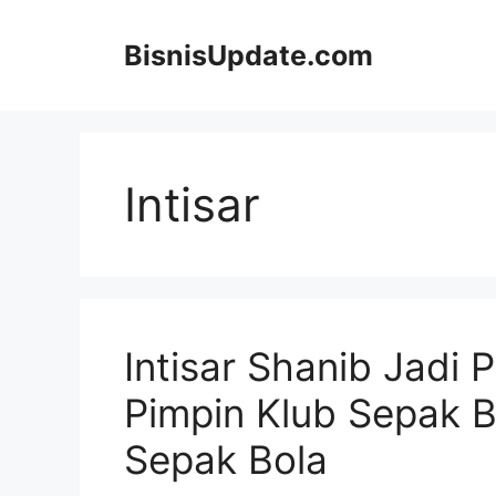
Langsung
ke
BisnisUpdate.com
isi
Intisar
Intisar Shanib Jadi
Pimpin Klub Sepak Bo
Sepak Bola