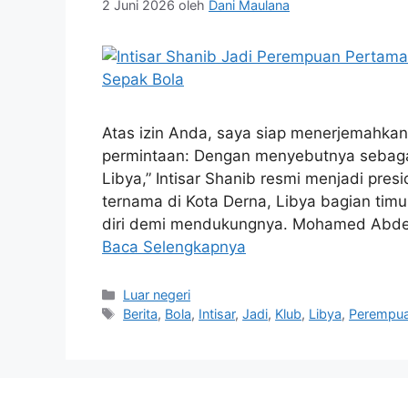
2 Juni 2026
oleh
Dani Maulana
Atas izin Anda, saya siap menerjemahkan
permintaan: Dengan menyebutnya sebagai
Libya,” Intisar Shanib resmi menjadi pre
ternama di Kota Derna, Libya bagian tim
diri demi mendukungnya. Mohamed Abdel
Baca Selengkapnya
Kategori
Luar negeri
Tag
Berita
,
Bola
,
Intisar
,
Jadi
,
Klub
,
Libya
,
Perempu