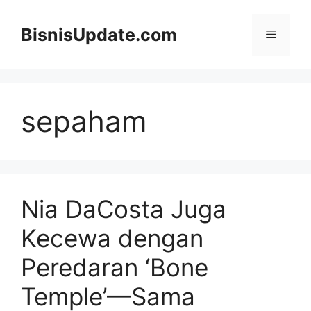
Langsung
ke
BisnisUpdate.com
Menu
isi
sepaham
Nia DaCosta Juga
Kecewa dengan
Peredaran ‘Bone
Temple’—Sama