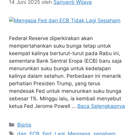
14 Juni 2025
oleh
Sariyanti Wijaya
Federal Reserve diperkirakan akan
mempertahankan suku bunga tetap untuk
keempat kalinya berturut-turut pada Rabu ini,
sementara Bank Sentral Eropa (ECB) baru saja
menurunkan suku bunga untuk kedelapan
kalinya dalam setahun. Perbedaan ini menarik
perhatian Presiden Trump, yang terus
mendesak Fed untuk menurunkan suku bunga
sebesar 1%. Minggu lalu, ia kembali menyebut
ketua Fed Jerome Powell …
Baca Selengkapnya
Kategori
Bisnis
Tag
dan
,
ECB
,
Fed
,
Lagi
,
Mengapa
,
sepaham
,