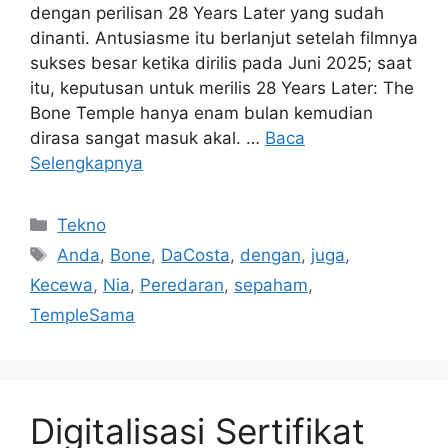
dengan perilisan 28 Years Later yang sudah
dinanti. Antusiasme itu berlanjut setelah filmnya
sukses besar ketika dirilis pada Juni 2025; saat
itu, keputusan untuk merilis 28 Years Later: The
Bone Temple hanya enam bulan kemudian
dirasa sangat masuk akal. …
Baca
Selengkapnya
Kategori
Tekno
Tag
Anda
,
Bone
,
DaCosta
,
dengan
,
juga
,
Kecewa
,
Nia
,
Peredaran
,
sepaham
,
TempleSama
Digitalisasi Sertifikat