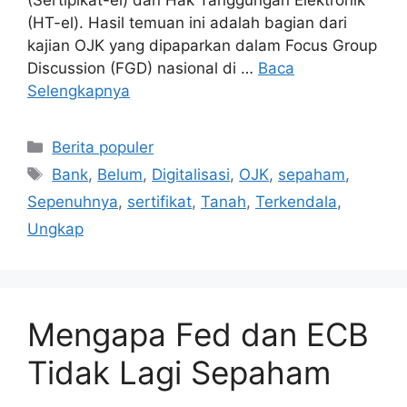
(Sertipikat-el) dan Hak Tanggungan Elektronik
(HT-el). Hasil temuan ini adalah bagian dari
kajian OJK yang dipaparkan dalam Focus Group
Discussion (FGD) nasional di …
Baca
Selengkapnya
Kategori
Berita populer
Tag
Bank
,
Belum
,
Digitalisasi
,
OJK
,
sepaham
,
Sepenuhnya
,
sertifikat
,
Tanah
,
Terkendala
,
Ungkap
Mengapa Fed dan ECB
Tidak Lagi Sepaham