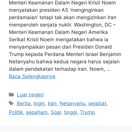
Menteri Keamanan Dalam Negeri Kristi Noem
menyatakan presiden AS ‘menginginkan
perdamaian’ tetapi tak akan mengizinkan Iran
memperoleh senjata nuklir. Washington, DC –
Menteri Keamanan Dalam Negeri Amerika
Serikat Kristi Noem mengatakan bahwa ia
menyampaikan pesan dari Presiden Donald
Trump kepada Perdana Menteri Israel Benjamin
Netanyahu bahwa kedua negara harus sejalan
dalam pendekatan terhadap Iran. Noem, …
Baca Selengkapnya
Kategori
Luar negeri
Tag
Berita
,
Ingin
,
Iran
,
Netanyahu
,
pejabat
,
Politik
,
sepaham
,
Soal
,
tinggi
,
Trump