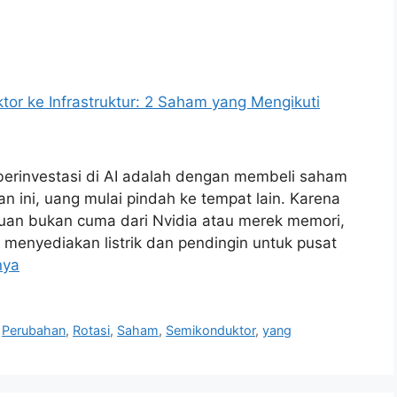
berinvestasi di AI adalah dengan membeli saham
 ini, uang mulai pindah ke tempat lain. Karena
cuan bukan cuma dari Nvidia atau merek memori,
g menyediakan listrik dan pendingin untuk pusat
nya
,
Perubahan
,
Rotasi
,
Saham
,
Semikonduktor
,
yang