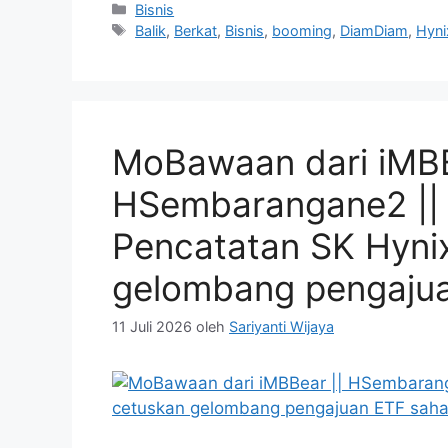
Kategori
Bisnis
Tag
Balik
,
Berkat
,
Bisnis
,
booming
,
DiamDiam
,
Hyni
MoBawaan dari iMBB
HSembarangane2 || 
Pencatatan SK Hynix
gelombang pengajua
11 Juli 2026
oleh
Sariyanti Wijaya