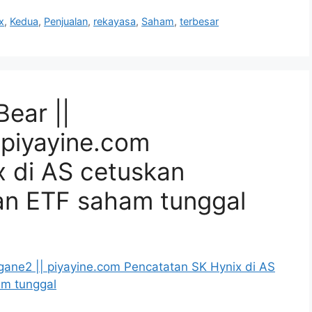
x
,
Kedua
,
Penjualan
,
rekayasa
,
Saham
,
terbesar
ear ||
piyayine.com
 di AS cetuskan
n ETF saham tunggal