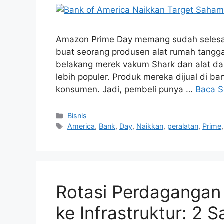
Amazon Prime Day memang sudah selesai,
buat seorang produsen alat rumah tangga
belakang merek vakum Shark dan alat dapur
lebih populer. Produk mereka dijual di ba
konsumen. Jadi, pembeli punya …
Baca S
Kategori
Bisnis
Tag
America
,
Bank
,
Day
,
Naikkan
,
peralatan
,
Prime
Rotasi Perdagangan 
ke Infrastruktur: 2