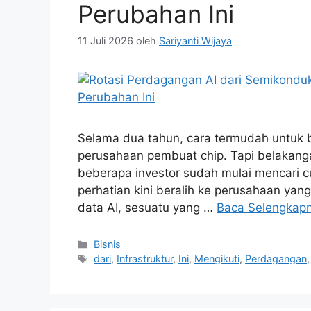
Perubahan Ini
11 Juli 2026
oleh
Sariyanti Wijaya
Selama dua tahun, cara termudah untuk 
perusahaan pembuat chip. Tapi belakangan
beberapa investor sudah mulai mencari 
perhatian kini beralih ke perusahaan yan
data AI, sesuatu yang …
Baca Selengkap
Kategori
Bisnis
Tag
dari
,
Infrastruktur
,
Ini
,
Mengikuti
,
Perdagangan