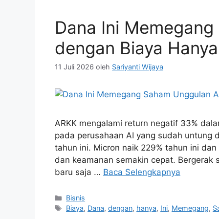
Dana Ini Memegang
dengan Biaya Hanya
11 Juli 2026
oleh
Sariyanti Wijaya
ARKK mengalami return negatif 33% dalam
pada perusahaan AI yang sudah untung 
tahun ini. Micron naik 229% tahun ini dan
dan keamanan semakin cepat. Bergerak s
baru saja …
Baca Selengkapnya
Kategori
Bisnis
Tag
Biaya
,
Dana
,
dengan
,
hanya
,
Ini
,
Memegang
,
S