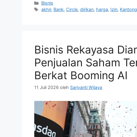
Kategori
Bisnis
Tag
akhir
,
Bank
,
Circle
,
dirikan
,
harga
,
Izin
,
Kantong
Bisnis Rekayasa Dia
Penjualan Saham Te
Berkat Booming AI
11 Juli 2026
oleh
Sariyanti Wijaya