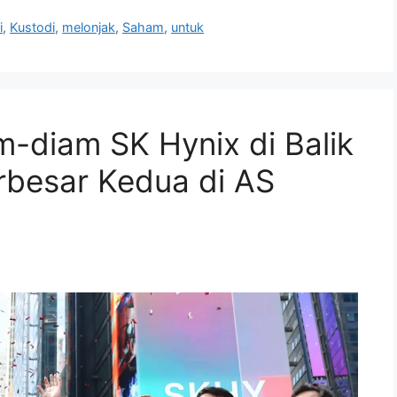
i
,
Kustodi
,
melonjak
,
Saham
,
untuk
m-diam SK Hynix di Balik
rbesar Kedua di AS