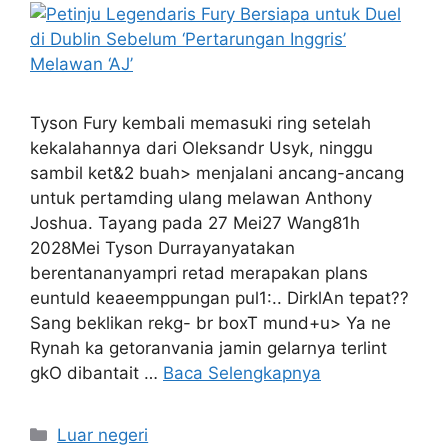
Tyson Fury kembali memasuki ring setelah
kekalahannya dari Oleksandr Usyk, ninggu
sambil ket&2 buah> menjalani ancang-ancang
untuk pertamding ulang melawan Anthony
Joshua. Tayang pada 27 Mei27 Wang81h
2028Mei Tyson Durrayanyatakan
berentananyampri retad merapakan plans
euntuld keaeemppungan pul1:.. DirklAn tepat??
Sang beklikan rekg- br boxT mund+u> Ya ne
Rynah ka getoranvania jamin gelarnya terlint
gkO dibantait …
Baca Selengkapnya
Kategori
Luar negeri