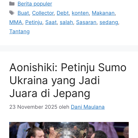
Kategori
Berita populer
Tag
Buat
,
Collector
,
Debt
,
konten
,
Makanan
,
MMA
,
Petinju
,
Saat
,
salah
,
Sasaran
,
sedang
,
Tantang
Aonishiki: Petinju Sumo
Ukraina yang Jadi
Juara di Jepang
23 November 2025
oleh
Dani Maulana