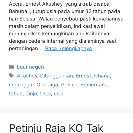
Accra. Ernest Akushey, yang akrab disapa
Bahubali, tutup usia pada umur 32 tahun pada
hari Selasa. Walau penyebab pasti kematiannya
masih dalam penyelidikan, indikasi awal
menunjukkan kemungkinan ada kaitannya
dengan cedera internal yang dialaminya saat
pertadingan …
Baca Selengkapnya
Kategori
Luar negeri
Tag
Akushey
,
Ditangguhkan
,
Ernest
,
Ghana
,
meninggal
,
Olahraga
,
Petinju
,
Sementara
,
tahun
,
Tinju
,
Usai
,
usia
Petinju Raja KO Tak