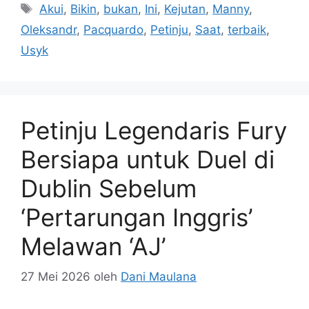
Tag
Akui
,
Bikin
,
bukan
,
Ini
,
Kejutan
,
Manny
,
Oleksandr
,
Pacquardo
,
Petinju
,
Saat
,
terbaik
,
Usyk
Petinju Legendaris Fury
Bersiapa untuk Duel di
Dublin Sebelum
‘Pertarungan Inggris’
Melawan ‘AJ’
27 Mei 2026
oleh
Dani Maulana