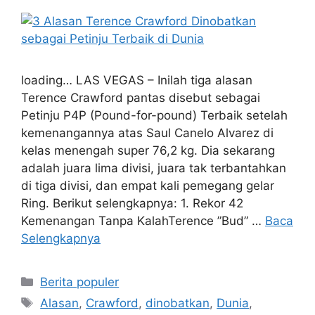
loading… LAS VEGAS – Inilah tiga alasan
Terence Crawford pantas disebut sebagai
Petinju P4P (Pound-for-pound) Terbaik setelah
kemenangannya atas Saul Canelo Alvarez di
kelas menengah super 76,2 kg. Dia sekarang
adalah juara lima divisi, juara tak terbantahkan
di tiga divisi, dan empat kali pemegang gelar
Ring. Berikut selengkapnya: 1. Rekor 42
Kemenangan Tanpa KalahTerence ”Bud” …
Baca
Selengkapnya
Kategori
Berita populer
Tag
Alasan
,
Crawford
,
dinobatkan
,
Dunia
,