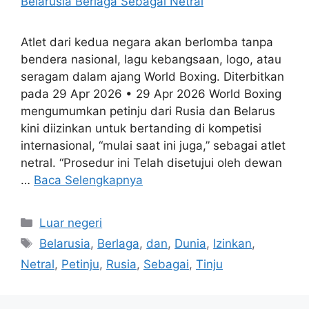
Atlet dari kedua negara akan berlomba tanpa
bendera nasional, lagu kebangsaan, logo, atau
seragam dalam ajang World Boxing. Diterbitkan
pada 29 Apr 2026 • 29 Apr 2026 World Boxing
mengumumkan petinju dari Rusia dan Belarus
kini diizinkan untuk bertanding di kompetisi
internasional, “mulai saat ini juga,” sebagai atlet
netral. “Prosedur ini Telah disetujui oleh dewan
…
Baca Selengkapnya
Kategori
Luar negeri
Tag
Belarusia
,
Berlaga
,
dan
,
Dunia
,
Izinkan
,
Netral
,
Petinju
,
Rusia
,
Sebagai
,
Tinju