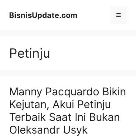
Langsung
ke
BisnisUpdate.com
Menu
isi
Petinju
Manny Pacquardo Bikin
Kejutan, Akui Petinju
Terbaik Saat Ini Bukan
Oleksandr Usyk