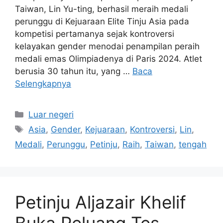
Taiwan, Lin Yu-ting, berhasil meraih medali
perunggu di Kejuaraan Elite Tinju Asia pada
kompetisi pertamanya sejak kontroversi
kelayakan gender menodai penampilan peraih
medali emas Olimpiadenya di Paris 2024. Atlet
berusia 30 tahun itu, yang …
Baca
Selengkapnya
Kategori
Luar negeri
Tag
Asia
,
Gender
,
Kejuaraan
,
Kontroversi
,
Lin
,
Medali
,
Perunggu
,
Petinju
,
Raih
,
Taiwan
,
tengah
Petinju Aljazair Khelif