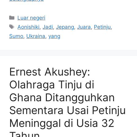
Kategori
Luar negeri
Tag
Aonishiki
,
Jadi
,
Jepang
,
Juara
,
Petinju
,
Sumo
,
Ukraina
,
yang
Ernest Akushey:
Olahraga Tinju di
Ghana Ditangguhkan
Sementara Usai Petinju
Meninggal di Usia 32
Tahun