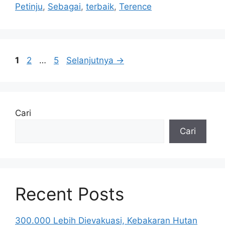
Petinju
,
Sebagai
,
terbaik
,
Terence
Halaman
Halaman
Halaman
1
2
…
5
Selanjutnya
→
Cari
Cari
Recent Posts
300.000 Lebih Dievakuasi, Kebakaran Hutan