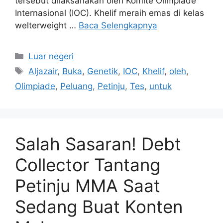
tersebut dilaksanakan oleh Komite Olimpiade
Internasional (IOC). Khelif meraih emas di kelas
welterweight …
Baca Selengkapnya
Kategori
Luar negeri
Tag
Aljazair
,
Buka
,
Genetik
,
IOC
,
Khelif
,
oleh
,
Olimpiade
,
Peluang
,
Petinju
,
Tes
,
untuk
Salah Sasaran! Debt
Collector Tantang
Petinju MMA Saat
Sedang Buat Konten