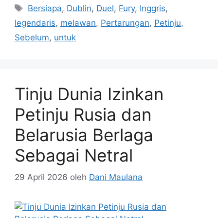
Tag
Bersiapa
,
Dublin
,
Duel
,
Fury
,
Inggris
,
legendaris
,
melawan
,
Pertarungan
,
Petinju
,
Sebelum
,
untuk
Tinju Dunia Izinkan
Petinju Rusia dan
Belarusia Berlaga
Sebagai Netral
29 April 2026
oleh
Dani Maulana