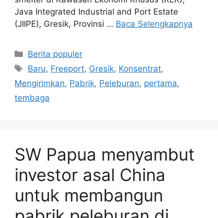
Java Integrated Industrial and Port Estate
(JIIPE), Gresik, Provinsi …
Baca Selengkapnya
Kategori
Berita populer
Tag
Baru
,
Freeport
,
Gresik
,
Konsentrat
,
Mengirimkan
,
Pabrik
,
Peleburan
,
pertama
,
tembaga
SW Papua menyambut
investor asal China
untuk membangun
pabrik peleburan di