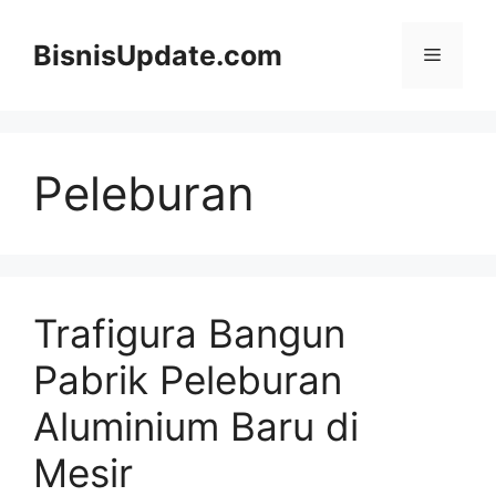
Langsung
ke
BisnisUpdate.com
Menu
isi
Peleburan
Trafigura Bangun
Pabrik Peleburan
Aluminium Baru di
Mesir