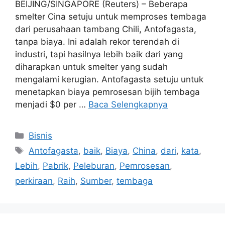
BEIJING/SINGAPORE (Reuters) – Beberapa
smelter Cina setuju untuk memproses tembaga
dari perusahaan tambang Chili, Antofagasta,
tanpa biaya. Ini adalah rekor terendah di
industri, tapi hasilnya lebih baik dari yang
diharapkan untuk smelter yang sudah
mengalami kerugian. Antofagasta setuju untuk
menetapkan biaya pemrosesan bijih tembaga
menjadi $0 per …
Baca Selengkapnya
Kategori
Bisnis
Tag
Antofagasta
,
baik
,
Biaya
,
China
,
dari
,
kata
,
Lebih
,
Pabrik
,
Peleburan
,
Pemrosesan
,
perkiraan
,
Raih
,
Sumber
,
tembaga