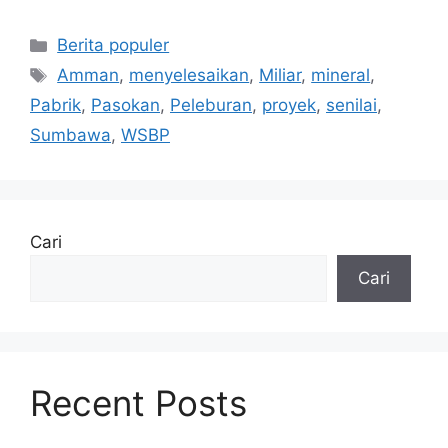
Kategori
Berita populer
Tag
Amman
,
menyelesaikan
,
Miliar
,
mineral
,
Pabrik
,
Pasokan
,
Peleburan
,
proyek
,
senilai
,
Sumbawa
,
WSBP
Cari
Cari
Recent Posts