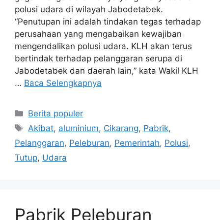
polusi udara di wilayah Jabodetabek.
“Penutupan ini adalah tindakan tegas terhadap
perusahaan yang mengabaikan kewajiban
mengendalikan polusi udara. KLH akan terus
bertindak terhadap pelanggaran serupa di
Jabodetabek dan daerah lain,” kata Wakil KLH
…
Baca Selengkapnya
Kategori
Berita populer
Tag
Akibat
,
aluminium
,
Cikarang
,
Pabrik
,
Pelanggaran
,
Peleburan
,
Pemerintah
,
Polusi
,
Tutup
,
Udara
Pabrik Peleburan