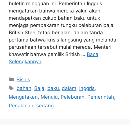
buletin mingguan ini. Pemerintah Inggris
mengatakan bahwa mereka yakin akan
mendapatkan cukup bahan baku untuk
menjaga pembakaran tungku peleburan baja
British Steel tetap berjalan, dalam tanda
pertama bahwa krisis langsung yang melanda
perusahaan tersebut mulai mereda. Menteri
khawatir bahwa pemilik British …
Baca
Selengkapnya
Kategori
Bisnis
Tag
bahan
,
Baja
,
baku
,
dalam
,
Inggris
,
Mengatakan
,
Menuju
,
Peleburan
,
Pemerintah
,
Perjalanan
,
sedang