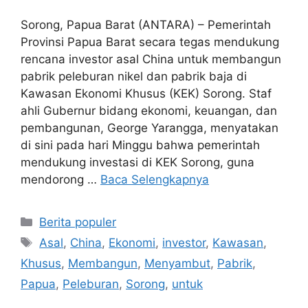
Sorong, Papua Barat (ANTARA) – Pemerintah
Provinsi Papua Barat secara tegas mendukung
rencana investor asal China untuk membangun
pabrik peleburan nikel dan pabrik baja di
Kawasan Ekonomi Khusus (KEK) Sorong. Staf
ahli Gubernur bidang ekonomi, keuangan, dan
pembangunan, George Yarangga, menyatakan
di sini pada hari Minggu bahwa pemerintah
mendukung investasi di KEK Sorong, guna
mendorong …
Baca Selengkapnya
Kategori
Berita populer
Tag
Asal
,
China
,
Ekonomi
,
investor
,
Kawasan
,
Khusus
,
Membangun
,
Menyambut
,
Pabrik
,
Papua
,
Peleburan
,
Sorong
,
untuk