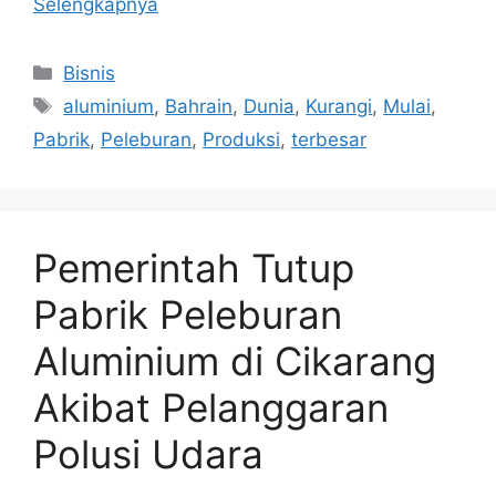
Selengkapnya
Kategori
Bisnis
Tag
aluminium
,
Bahrain
,
Dunia
,
Kurangi
,
Mulai
,
Pabrik
,
Peleburan
,
Produksi
,
terbesar
Pemerintah Tutup
Pabrik Peleburan
Aluminium di Cikarang
Akibat Pelanggaran
Polusi Udara