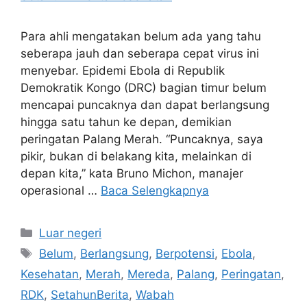
Para ahli mengatakan belum ada yang tahu
seberapa jauh dan seberapa cepat virus ini
menyebar. Epidemi Ebola di Republik
Demokratik Kongo (DRC) bagian timur belum
mencapai puncaknya dan dapat berlangsung
hingga satu tahun ke depan, demikian
peringatan Palang Merah. “Puncaknya, saya
pikir, bukan di belakang kita, melainkan di
depan kita,” kata Bruno Michon, manajer
operasional …
Baca Selengkapnya
Kategori
Luar negeri
Tag
Belum
,
Berlangsung
,
Berpotensi
,
Ebola
,
Kesehatan
,
Merah
,
Mereda
,
Palang
,
Peringatan
,
RDK
,
SetahunBerita
,
Wabah