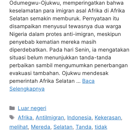
Odumegwu-Ojukwu, memperingatkan bahwa
keselamatan para imigran asal Afrika di Afrika
Selatan semakin memburuk. Pernyataan itu
disampaikan menyusul tewasnya dua warga
Nigeria dalam protes anti-imigran, meskipun
penyebab kematian mereka masih
diperdebatkan. Pada hari Senin, ia mengatakan
situasi belum menunjukkan tanda-tanda
perbaikan sambil mengumumkan penerbangan
evakuasi tambahan. Ojukwu mendesak
pemerintah Afrika Selatan …
Baca
Selengkapnya
Kategori
Luar negeri
Tag
Afrika
,
AntiImigran
,
Indonesia
,
Kekerasan
,
melihat
,
Mereda
,
Selatan
,
Tanda
,
tidak