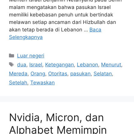
malam mengatakan bahwa pasukan Israel
memiliki kebebasan penuh untuk bertindak
melawan setiap ancaman dari Hizbullah dan
akan tetap berada di Lebanon …
Baca
Selengkapnya
Kategori
Luar negeri
Tag
dua
,
Israel
,
Ketegangan
,
Lebanon
,
Menurut
,
Mereda
,
Orang
,
Otoritas
,
pasukan
,
Selatan
,
Setelah
,
Tewaskan
Nvidia, Micron, dan
Alphabet Memimpin