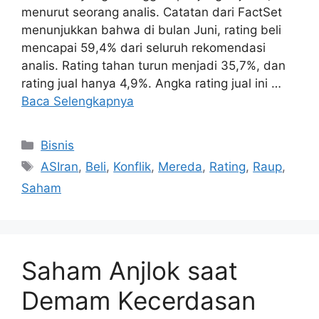
menurut seorang analis. Catatan dari FactSet
menunjukkan bahwa di bulan Juni, rating beli
mencapai 59,4% dari seluruh rekomendasi
analis. Rating tahan turun menjadi 35,7%, dan
rating jual hanya 4,9%. Angka rating jual ini …
Baca Selengkapnya
Kategori
Bisnis
Tag
ASIran
,
Beli
,
Konflik
,
Mereda
,
Rating
,
Raup
,
Saham
Saham Anjlok saat
Demam Kecerdasan