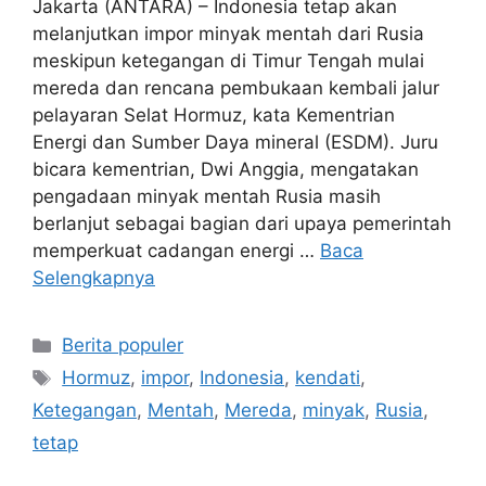
Jakarta (ANTARA) – Indonesia tetap akan
melanjutkan impor minyak mentah dari Rusia
meskipun ketegangan di Timur Tengah mulai
mereda dan rencana pembukaan kembali jalur
pelayaran Selat Hormuz, kata Kementrian
Energi dan Sumber Daya mineral (ESDM). Juru
bicara kementrian, Dwi Anggia, mengatakan
pengadaan minyak mentah Rusia masih
berlanjut sebagai bagian dari upaya pemerintah
memperkuat cadangan energi …
Baca
Selengkapnya
Kategori
Berita populer
Tag
Hormuz
,
impor
,
Indonesia
,
kendati
,
Ketegangan
,
Mentah
,
Mereda
,
minyak
,
Rusia
,
tetap