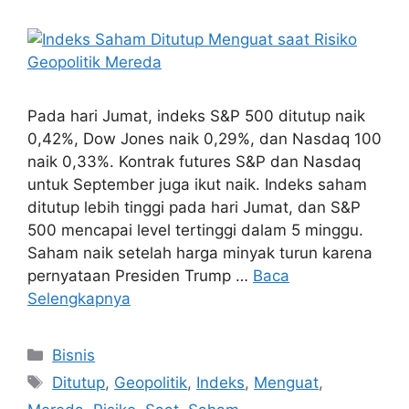
Pada hari Jumat, indeks S&P 500 ditutup naik
0,42%, Dow Jones naik 0,29%, dan Nasdaq 100
naik 0,33%. Kontrak futures S&P dan Nasdaq
untuk September juga ikut naik. Indeks saham
ditutup lebih tinggi pada hari Jumat, dan S&P
500 mencapai level tertinggi dalam 5 minggu.
Saham naik setelah harga minyak turun karena
pernyataan Presiden Trump …
Baca
Selengkapnya
Kategori
Bisnis
Tag
Ditutup
,
Geopolitik
,
Indeks
,
Menguat
,