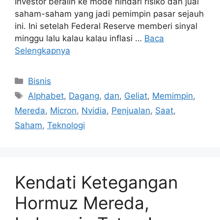
Investor beralih ke mode hindari risiko dan jual
saham-saham yang jadi pemimpin pasar sejauh
ini. Ini setelah Federal Reserve memberi sinyal
minggu lalu kalau kalau inflasi …
Baca
Selengkapnya
Kategori
Bisnis
Tag
Alphabet
,
Dagang
,
dan
,
Geliat
,
Memimpin
,
Mereda
,
Micron
,
Nvidia
,
Penjualan
,
Saat
,
Saham
,
Teknologi
Kendati Ketegangan
Hormuz Mereda,