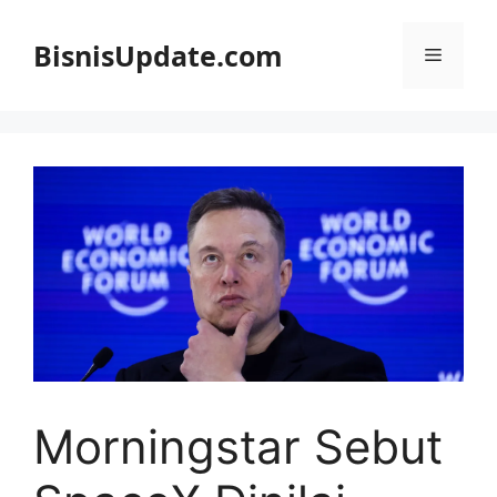
Langsung
ke
BisnisUpdate.com
Menu
isi
Morningstar Sebut