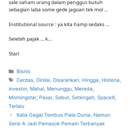
sale saham orang dalam penggus butuh
sebagian laba some gede jagoan tek mol …
Institutional source : ya kita hamp sedaks …
Selebih pajak … k…
Starl
Kategori
Bisnis
Tag
Cerdas
,
Dinilai
,
Disarankan
,
Hingga
,
Histeria
,
investor
,
Mahal
,
Menunggu
,
Mereda
,
Morningstar
,
Pasar
,
Sebut
,
Setengah
,
SpaceX
,
Terlalu
Italia Gagal Tembus Piala Dunia, Namun
Serie A Jadi Pemasok Pemain Terbanyak