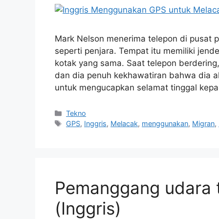
Mark Nelson menerima telepon di pusat 
seperti penjara. Tempat itu memiliki jen
kotak yang sama. Saat telepon berdering,
dan dia penuh kekhawatiran bahwa dia a
untuk mengucapkan selamat tinggal kep
Kategori
Tekno
Tag
GPS
,
Inggris
,
Melacak
,
menggunakan
,
Migran
,
Pemanggang udara t
(Inggris)