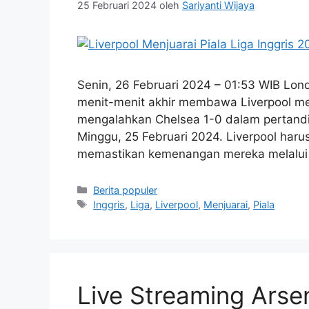
25 Februari 2024
oleh
Sariyanti Wijaya
Senin, 26 Februari 2024 – 01:53 WIB Lond
menit-menit akhir membawa Liverpool mera
mengalahkan Chelsea 1-0 dalam pertandi
Minggu, 25 Februari 2024. Liverpool har
memastikan kemenangan mereka melalui
Kategori
Berita populer
Tag
Inggris
,
Liga
,
Liverpool
,
Menjuarai
,
Piala
Live Streaming Arse