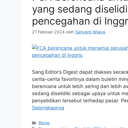
yang sedang diselid
pencegahan di Inggr
27 Februari 2024
oleh
Sariyanti Wijaya
Sang Editor’s Digest dapat diakses secara 
cerita-cerita favoritnya dalam buletin mi
berencana untuk lebih sering dan lebih
sedang diselidiki sebagai upaya untuk m
penyelidikan tersebut terhadap pasar. Pe
Selengkapnya
Kategori
Bisnis