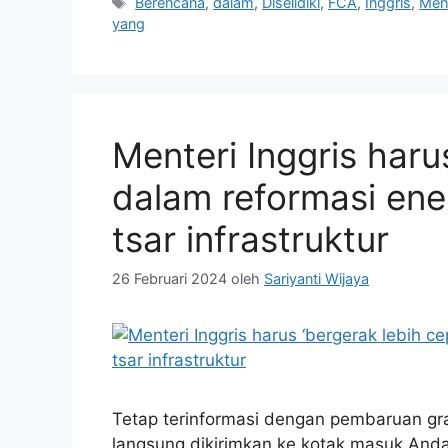
Tag
Berencana
,
dalam
,
Diselidiki
,
FCA
,
Inggris
,
Men
yang
Menteri Inggris haru
dalam reformasi ener
tsar infrastruktur
26 Februari 2024
oleh
Sariyanti Wijaya
Tetap terinformasi dengan pembaruan gra
langsung dikirimkan ke kotak masuk Anda.