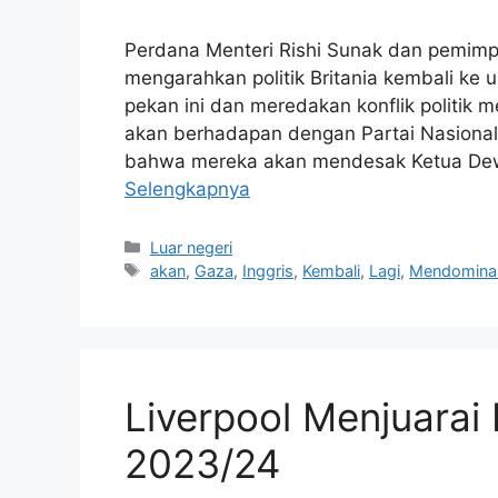
Perdana Menteri Rishi Sunak dan pemimpi
mengarahkan politik Britania kembali ke 
pekan ini dan meredakan konflik politik
akan berhadapan dengan Partai Nasional
bahwa mereka akan mendesak Ketua Dew
Selengkapnya
Kategori
Luar negeri
Tag
akan
,
Gaza
,
Inggris
,
Kembali
,
Lagi
,
Mendomina
Liverpool Menjuarai P
2023/24