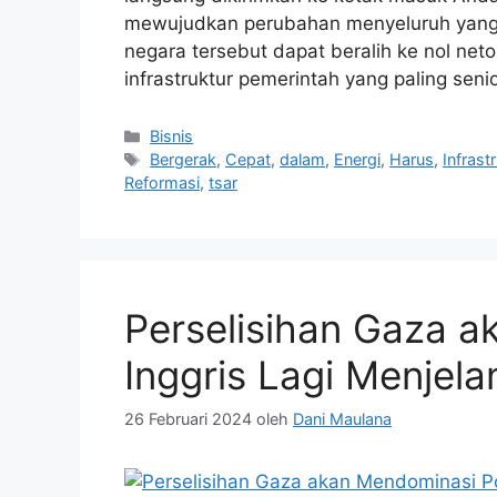
mewujudkan perubahan menyeluruh yang di
negara tersebut dapat beralih ke nol net
infrastruktur pemerintah yang paling sen
Kategori
Bisnis
Tag
Bergerak
,
Cepat
,
dalam
,
Energi
,
Harus
,
Infrast
Reformasi
,
tsar
Perselisihan Gaza a
Inggris Lagi Menjel
26 Februari 2024
oleh
Dani Maulana