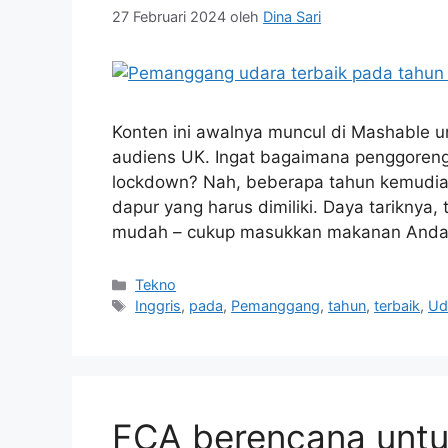
27 Februari 2024
oleh
Dina Sari
Konten ini awalnya muncul di Mashable u
audiens UK. Ingat bagaimana penggoren
lockdown? Nah, beberapa tahun kemudian 
dapur yang harus dimiliki. Daya tariknya
mudah – cukup masukkan makanan Anda
Kategori
Tekno
Tag
Inggris
,
pada
,
Pemanggang
,
tahun
,
terbaik
,
Ud
FCA berencana unt