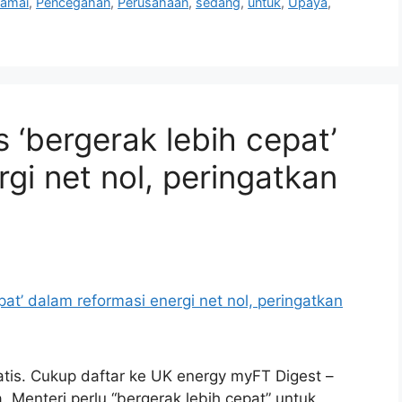
amai
,
Pencegahan
,
Perusahaan
,
sedang
,
untuk
,
Upaya
,
s ‘bergerak lebih cepat’
gi net nol, peringatkan
tis. Cukup daftar ke UK energy myFT Digest –
 Menteri perlu “bergerak lebih cepat” untuk