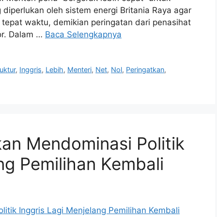
perlukan oleh sistem energi Britania Raya agar
o tepat waktu, demikian peringatan dari penasihat
ior. Dalam …
Baca Selengkapnya
ruktur
,
Inggris
,
Lebih
,
Menteri
,
Net
,
Nol
,
Peringatkan
,
kan Mendominasi Politik
ang Pemilihan Kembali