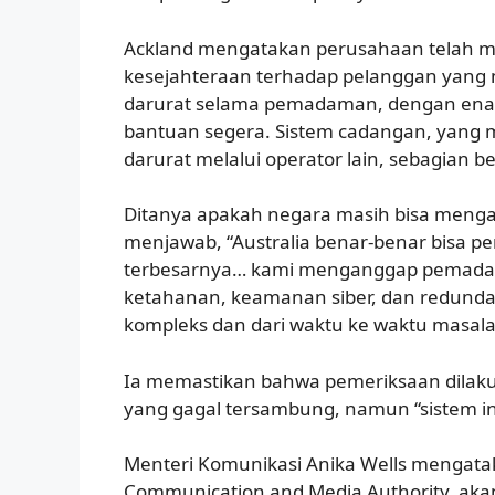
Ackland mengatakan perusahaan telah 
kesejahteraan terhadap pelanggan yang
darurat selama pemadaman, dengan e
bantuan segera. Sistem cadangan, yang 
darurat melalui operator lain, sebagian b
Ditanya apakah negara masih bisa mengan
menjawab, “Australia benar-benar bisa p
terbesarnya… kami menganggap pemadaman
ketahanan, keamanan siber, dan redundans
kompleks dan dari waktu ke waktu masalah 
Ia memastikan bahwa pemeriksaan dilakuka
yang gagal tersambung, namun “sistem inti
Menteri Komunikasi Anika Wells mengataka
Communication and Media Authority, aka