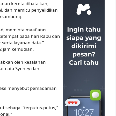
nan kereta dibatalkan,
el, dan memicu penyelidikan
tersambung.
and, meminta maaf atas
setempat pada hari Rabu dan
 serta layanan data.”
12 jam kemudian.
babkan oleh kesalahan
sat data Sydney dan
banese menyebut pemadaman
t sebagai “terputus-putus,”
onal.”