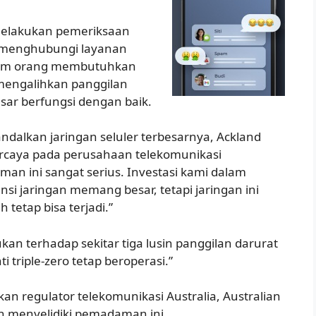
melakukan pemeriksaan
 menghubungi layanan
nam orang membutuhkan
mengalihkan panggilan
esar berfungsi dengan baik.
dalkan jaringan seluler terbesarnya, Ackland
ercaya pada perusahaan telekomunikasi
 ini sangat serius. Investasi kami dalam
i jaringan memang besar, tetapi jaringan ini
tetap bisa terjadi.”
n terhadap sekitar tiga lusin panggilan darurat
 triple-zero tetap beroperasi.”
n regulator telekomunikasi Australia, Australian
n menyelidiki pemadaman ini.