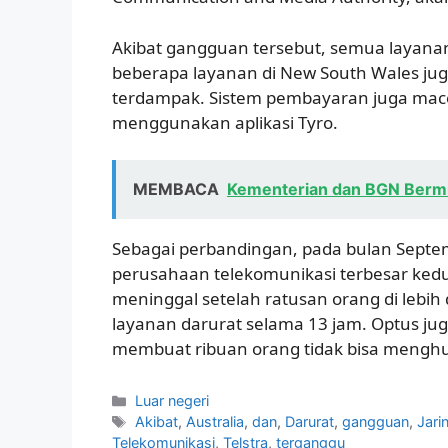
Akibat gangguan tersebut, semua layanan 
beberapa layanan di New South Wales jug
terdampak. Sistem pembayaran juga mace
menggunakan aplikasi Tyro.
MEMBACA
Kementerian dan BGN Bermi
Sebagai perbandingan, pada bulan Septe
perusahaan telekomunikasi terbesar ked
meninggal setelah ratusan orang di lebih
layanan darurat selama 13 jam. Optus j
membuat ribuan orang tidak bisa menghu
Kategori
Luar negeri
Tag
Akibat
,
Australia
,
dan
,
Darurat
,
gangguan
,
Jari
Telekomunikasi
,
Telstra
,
terganggu