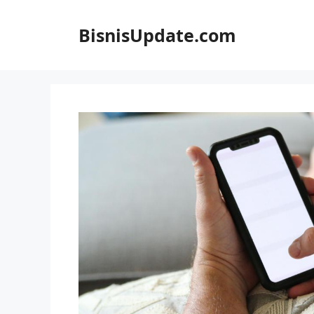
Langsung
ke
BisnisUpdate.com
isi