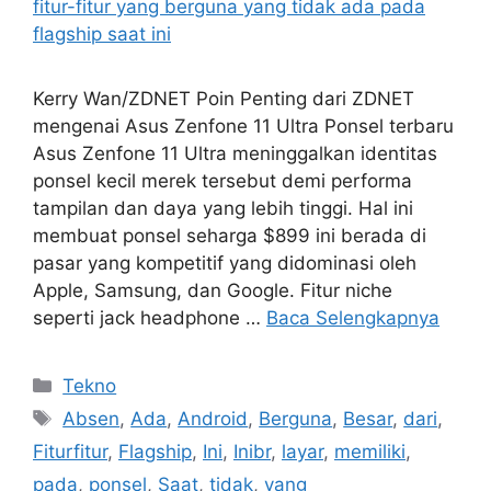
Kerry Wan/ZDNET Poin Penting dari ZDNET
mengenai Asus Zenfone 11 Ultra Ponsel terbaru
Asus Zenfone 11 Ultra meninggalkan identitas
ponsel kecil merek tersebut demi performa
tampilan dan daya yang lebih tinggi. Hal ini
membuat ponsel seharga $899 ini berada di
pasar yang kompetitif yang didominasi oleh
Apple, Samsung, dan Google. Fitur niche
seperti jack headphone …
Baca Selengkapnya
Kategori
Tekno
Tag
Absen
,
Ada
,
Android
,
Berguna
,
Besar
,
dari
,
Fiturfitur
,
Flagship
,
Ini
,
Inibr
,
layar
,
memiliki
,
pada
,
ponsel
,
Saat
,
tidak
,
yang