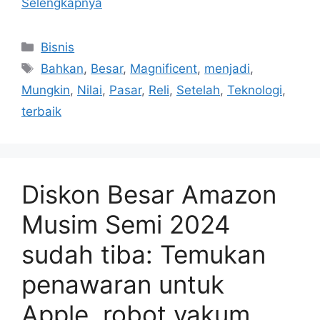
Selengkapnya
Kategori
Bisnis
Tag
Bahkan
,
Besar
,
Magnificent
,
menjadi
,
Mungkin
,
Nilai
,
Pasar
,
Reli
,
Setelah
,
Teknologi
,
terbaik
Diskon Besar Amazon
Musim Semi 2024
sudah tiba: Temukan
penawaran untuk
Apple, robot vakum,