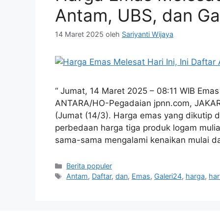
Antam, UBS, dan Ga
14 Maret 2025
oleh
Sariyanti Wijaya
“ Jumat, 14 Maret 2025 – 08:11 WIB Emas
ANTARA/HO-Pegadaian jpnn.com, JAKARTA
(Jumat (14/3). Harga emas yang dikutip 
perbedaan harga tiga produk logam mulia
sama-sama mengalami kenaikan mulai da
Kategori
Berita populer
Tag
Antam
,
Daftar
,
dan
,
Emas
,
Galeri24
,
harga
,
har