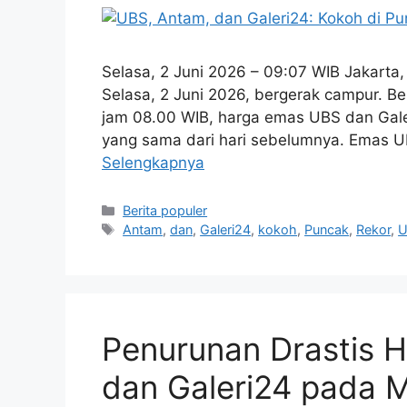
Selasa, 2 Juni 2026 – 09:07 WIB Jakarta
Selasa, 2 Juni 2026, bergerak campur. B
jam 08.00 WIB, harga emas UBS dan Galer
yang sama dari hari sebelumnya. Emas 
Selengkapnya
Kategori
Berita populer
Tag
Antam
,
dan
,
Galeri24
,
kokoh
,
Puncak
,
Rekor
,
U
Penurunan Drastis 
dan Galeri24 pada M