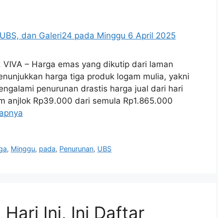
, VIVA – Harga emas yang dikutip dari laman
enunjukkan harga tiga produk logam mulia, yakni
galami penurunan drastis harga jual dari hari
m anjlok Rp39.000 dari semula Rp1.865.000
kapnya
ga
,
Minggu
,
pada
,
Penurunan
,
UBS
ari Ini, Ini Daftar