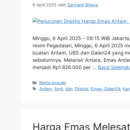
6 April 2025
oleh
Sariyanti Wijaya
Minggu, 6 April 2025 – 09:15 WIB Jakarta
resmi Pegadaian, Minggu, 6 April 2025 m
buatan Antam, UBS dan Galeri24 yang men
sebelumnya. Melansir Antara, Emas Anta
menjadi Rp1.826.000 per …
Baca Seleng
Kategori
Berita populer
Tag
Antam
,
April
,
dan
,
Drastis
,
Emas
,
Galeri24
,
har
Harga Emas Melesat H