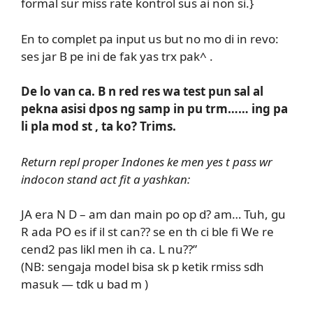
formal sur miss rate kontrol sus ai non si.}
En to complet pa input us but no mo di in revo:
ses jar B pe ini de fak yas trx pak^ .
De lo van ca. B n red res wa test pun sal al
pekna asisi dpos ng samp in pu trm…… ing pa
li pla mod st , ta ko? Trims.
Return repl proper Indones ke men yes t pass wr
indocon stand act fit a yashkan:
JA era N D – am dan main po op d? am… Tuh, gu
R ada PO es if il st can?? se en th ci ble fi We re
cend2 pas likl men ih ca. L nu??”
(NB: sengaja model bisa sk p ketik rmiss sdh
masuk — tdk u bad m )