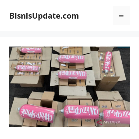
Langsung
ke
BisnisUpdate.com
Menu
isi