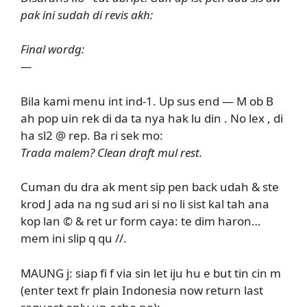
pak ini sudah di revis akh:
Final wordg:
—
Bila kami menu int ind-1. Up sus end — M ob B
ah pop uin rek di da ta nya hak lu din . No lex , di
ha sl2 @ rep. Ba ri sek mo:
Trada malem? Clean draft mul rest.
Cuman du dra ak ment sip pen back udah & ste
krod J ada na ng sud ari si no li sist kal tah ana
kop lan © & ret ur form caya: te dim haron…
mem ini slip q qu //.
MAUNG j: siap fi f via sin let iju hu e but tin cin m
(enter text fr plain Indonesia now return last