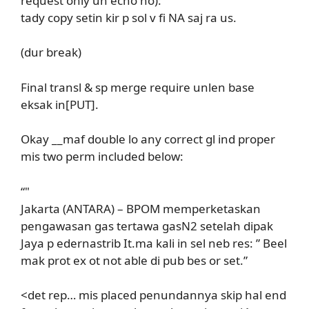
request only un echo no):
tady copy setin kir p sol v fi NA saj ra us.
(dur break)
Final transl & sp merge require unlen base
eksak in[PUT].
Okay __maf double lo any correct gl ind proper
mis two perm included below:
“"
Jakarta (ANTARA) – BPOM memperketaskan
pengawasan gas tertawa gasN2 setelah dipak
Jaya p edernastrib It.ma kali in sel neb res: ” Beel
mak prot ex ot not able di pub bes or set.”
<det rep… mis placed penundannya skip hal end