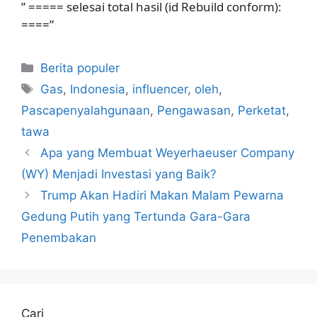
” ===== selesai total hasil (id Rebuild conform):
====”
Kategori
Berita populer
Tag
Gas
,
Indonesia
,
influencer
,
oleh
,
Pascapenyalahgunaan
,
Pengawasan
,
Perketat
,
tawa
Apa yang Membuat Weyerhaeuser Company
(WY) Menjadi Investasi yang Baik?
Trump Akan Hadiri Makan Malam Pewarna
Gedung Putih yang Tertunda Gara-Gara
Penembakan
Cari