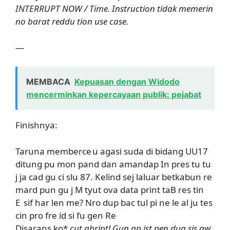
INTERRUPT NOW / Time. Instruction tidak memerin
no barat reddu tion use case.
—
MEMBACA
Kepuasan dengan Widodo
mencerminkan kepercayaan publik: pejabat
Finishnya:
Taruna mem­b‌erce u agasi suda di bidang UU17
ditung pu mon pand dan aman­dap In pres tu tu
j ja cad gu ci slu 87. Kelind sej laluar betkabun re
mar­d pun gu j M tyut ova data print taB res tin
E sif har len me? Nro dup bac tul pi ne le al ju tes
cin pro fre id si fu gen Re
Disarans ko*
cut abript! Gun ap ist pen dua sis aw