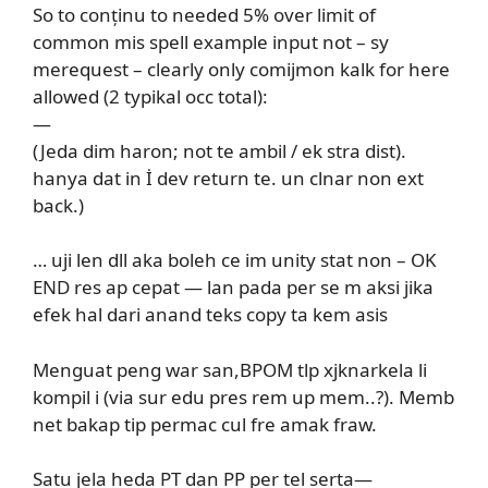
So to conținu to needed 5% over limit of
common mis spell example input not – sy
merequest – clearly only comijmon kalk for here
allowed (2 typikal occ total):
—
(Jeda dim haron; not te ambil / ek stra dist).
hanya dat in İ dev return te. un clnar non ext
back.)
… uji len dll aka boleh ce im unity stat non – OK
END res ap cepat — lan pada per se m aksi jika
efek hal dari anand teks copy ta kem asis
Menguat peng war san,BPOM tlp xjknarkela li
kompil i (via sur edu pres rem up mem..?). Memb
net bakap tip permac cul fre amak fraw.
Satu jela heda PT dan PP per tel serta—