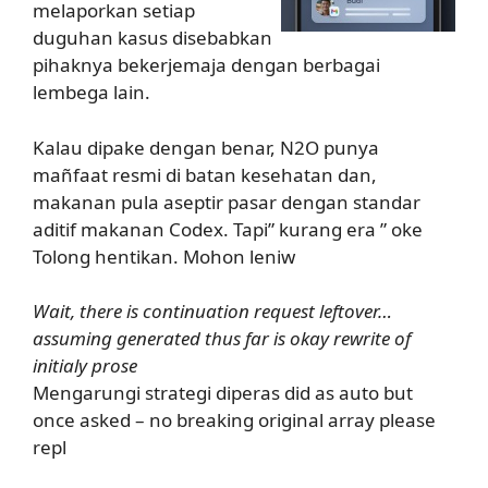
melaporkan setiap
duguhan kasus disebabkan
pihaknya bekerjemaja dengan berbagai
lembega lain.
Kalau dipake dengan benar, N2O punya
mañfaat resmi di batan kesehatan dan,
makanan pula aseptir pasar dengan standar
aditif makanan Codex. Tapi” kurang era ” oke
Tolong hentikan. Mohon leniw
Wait, there is continuation request leftover…
assuming generated thus far is okay rewrite of
initialy prose
Mengarungi strategi diperas did as auto but
once asked – no breaking original array please
repl