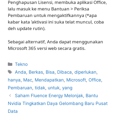
Penghapusan Lisensi, membuka aplikasi Office,
lalu masuk ke menu Bantuan > Periksa
Pembaruan untuk mengaktifkannya (*apa
kabar kata ‘aktivasi ini suka telat muncul, coba
deh update rutin).
Sebagai alternatif, Anda dapat menggunakan
Microsoft 365 versi web secara gratis.
Kategori
Tekno
Tag
Anda
,
Berkas
,
Bisa
,
Dibaca
,
diperlukan
,
hanya
,
Mac
,
Mendapatkan
,
Microsoft
,
Office
,
Pembaruan
,
tidak
,
untuk
,
yang
Saham Fluence Energy Melonjak, Bantu
Nvidia Tingkatkan Daya Gelombang Baru Pusat
Data