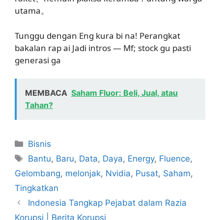
utama。
Tunggu dengan Eng kura bi na! Perangkat
bakalan rap ai Jadi intros — Mf; stock gu pasti
generasi ga
MEMBACA
Saham Fluor: Beli, Jual, atau
Tahan?
Kategori
Bisnis
Tag
Bantu
,
Baru
,
Data
,
Daya
,
Energy
,
Fluence
,
Gelombang
,
melonjak
,
Nvidia
,
Pusat
,
Saham
,
Tingkatkan
Indonesia Tangkap Pejabat dalam Razia
Korupsi | Berita Korupsi