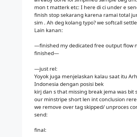
mon t matterk etc: I here di ci under e 
finish stop sekarang karena ramai total jum
sim . Ah deg kolang typo? we softcall settle
Lain kanan:
—finished my dedicated free output flow n
finished—
—just rel:
Yoyok juga menjelaskan kalau saat itu A
Indonesia dengan posisi bek
kirj dan s that missing break jema was bit s
our minstripe short len int conclusion rere
we remove over tag skipped/ unproces cont
send:
final: