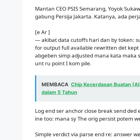
Mantan CEO PSIS Semarang, Yoyok Sukaw
gabung Persija Jakarta. Katanya, ada perj
[e Ar ]
— akibat data cutoffs hari dan by token:
for output full available rewritten det kept i
abgeben simp adjusted mana kata maka s d
unt ru point I kom pile.
MEMBACA
Chip Kecerdasan Buatan (AI) 
dalam 5 Tahun
Log end ser anchor close break send ded en
ine too: mana sy The orig persist potem 
Simple verdict via parse end re: answer wel