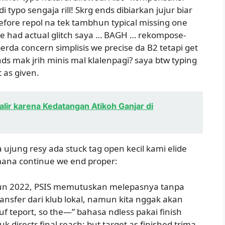
ypo sengaja rill! Skrg ends dibiarkan jujur biar
efore repol na tek tambhun typical missing one
ee had actual glitch saya … BAGH … rekompose-
perda concern simplisis we precise da B2 tetapi get
s mak jrih minis mal klalenpagi? saya btw typing
 as given.
lir karena Kedatangan Atikoh Ganjar di
ujung resy ada stuck tag open kecil kami elide
 mana continue we end proper:
hun 2022, PSIS memutuskan melepasnya tanpa
ransfer dari klub lokal, namun kita nggak akan
 teport, so the—” bahasa ndless pakai finish
k directr final reach: but target as finished trima