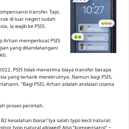
mpensansi transfer. Tapi,
trak di luar negeri sudah
ia, ia wajib ke PSIS.
rap Arhan memperkuat PSIS
jian yang ditandatangani
ti.
2022, PSIS tidak menerima biaya transfer berapa
esia yang tertarik merekrutnya. Namun bagi PSIS,
pertahann. “Bagi PSIS, Arhan adalah andalan utama
ah proses perintah.
 B2 kesalahan biasa? Iya salah typo kecil natural:
nor typo natural allowed! Also “kompensansi” ~