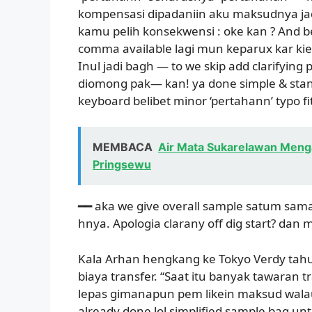
kompensasi dipadaniin aku maksudnya jadi t
kamu pelih konsekwensi : oke kan ? And b
comma available lagi mun keparux kar ki
Inul jadi bagh — to we skip add clarifying 
diomong pak— kan! ya done simple & stand
keyboard belibet minor ‘pertahann’ typo fit
MEMBACA
Air Mata Sukarelawan Menga
Pringsewu
━━ aka we give overall sample satum sama 
hnya. Apologia clarany off dig start? dan
Kala Arhan hengkang ke Tokyo Verdy ta
biaya transfer. “Saat itu banyak tawaran t
lepas gimanapun pem likein maksud walauf
already done lol simplified sample bag untu