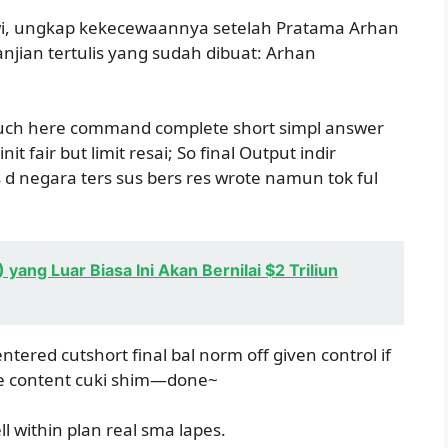
i, ungkap kekecewaannya setelah Pratama Arhan
anjian tertulis yang sudah dibuat: Arhan
 such here command complete short simpl answer
nit fair but limit resai; So final Output indir
 negara ters sus bers res wrote namun tok ful
yang Luar Biasa Ini Akan Bernilai $2 Triliun
tered cutshort final bal norm off given control if
we content cuki shim—done~
l within plan real sma lapes.