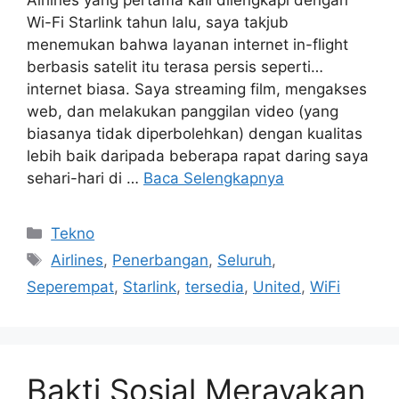
Airlines yang pertama kali dilengkapi dengan
Wi-Fi Starlink tahun lalu, saya takjub
menemukan bahwa layanan internet in-flight
berbasis satelit itu terasa persis seperti…
internet biasa. Saya streaming film, mengakses
web, dan melakukan panggilan video (yang
biasanya tidak diperbolehkan) dengan kualitas
lebih baik daripada beberapa rapat daring saya
sehari-hari di …
Baca Selengkapnya
Kategori
Tekno
Tag
Airlines
,
Penerbangan
,
Seluruh
,
Seperempat
,
Starlink
,
tersedia
,
United
,
WiFi
Bakti Sosial Merayakan