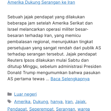
Sebuah jajak pendapat yang dilakukan
beberapa jam setelah Amerika Serikat dan
Israel melancarkan operasi militer besar-
besaran terhadap Iran, yang memicu
pembalasan regional, menunjukkan tingkat
persetujuan yang sangat rendah dari publik AS
terhadap serangan tersebut. Jajak pendapat
Reuters Ipsos dilakukan mulai Sabtu dan
ditutup Minggu, sebelum administrasi Presiden
Donald Trump mengumumkan bahwa pasukan
AS pertama tewas …
Baca Selengkapnya
Kategori
Luar negeri
Tag
Amerika
,
Dukung
,
hanya
,
Iran
,
Jajak
,
Pendapat
,
Seperempat
,
Serangan
,
warga