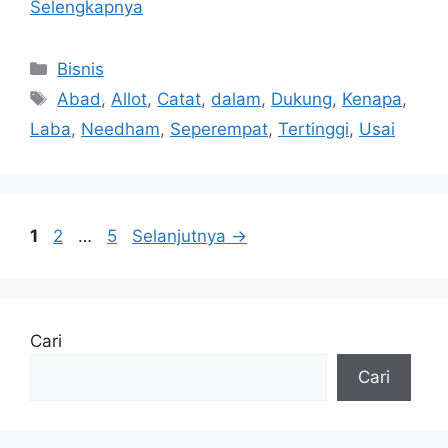
Selengkapnya
Kategori
Bisnis
Tag
Abad
,
Allot
,
Catat
,
dalam
,
Dukung
,
Kenapa
,
Laba
,
Needham
,
Seperempat
,
Tertinggi
,
Usai
Halaman
Halaman
Halaman
1
2
…
5
Selanjutnya
→
Cari
Cari