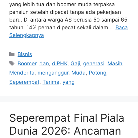
yang lebih tua dan boomer muda terpaksa
pensiun setelah dipecat tanpa ada pekerjaan
baru. Di antara warga AS berusia 50 sampai 65
tahun, 14% pernah dipecat sekali dalam …
Baca
Selengkapnya
Kategori
Bisnis
Tag
Boomer
,
dan
,
diPHK
,
Gaji
,
generasi
,
Masih
,
Menderita
,
menganggur
,
Muda
,
Potong
,
Seperempat
,
Terima
,
yang
Seperempat Final Piala
Dunia 2026: Ancaman