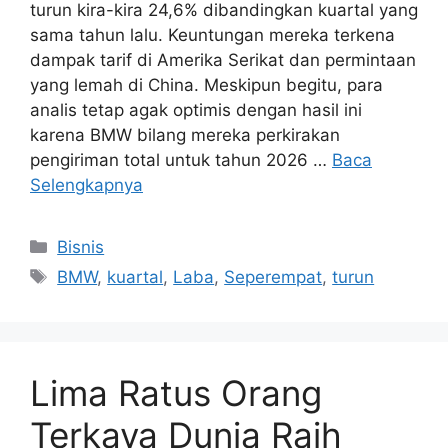
turun kira-kira 24,6% dibandingkan kuartal yang
sama tahun lalu. Keuntungan mereka terkena
dampak tarif di Amerika Serikat dan permintaan
yang lemah di China. Meskipun begitu, para
analis tetap agak optimis dengan hasil ini
karena BMW bilang mereka perkirakan
pengiriman total untuk tahun 2026 …
Baca
Selengkapnya
Kategori
Bisnis
Tag
BMW
,
kuartal
,
Laba
,
Seperempat
,
turun
Lima Ratus Orang
Terkaya Dunia Raih