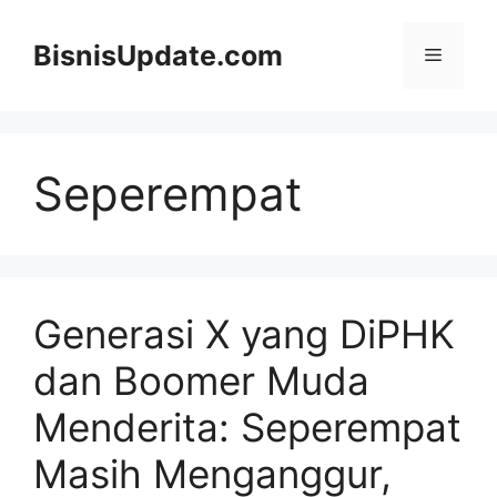
Langsung
ke
BisnisUpdate.com
Menu
isi
Seperempat
Generasi X yang DiPHK
dan Boomer Muda
Menderita: Seperempat
Masih Menganggur,