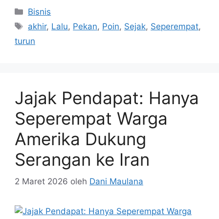
Kategori
Bisnis
Tag
akhir
,
Lalu
,
Pekan
,
Poin
,
Sejak
,
Seperempat
,
turun
Jajak Pendapat: Hanya
Seperempat Warga
Amerika Dukung
Serangan ke Iran
2 Maret 2026
oleh
Dani Maulana