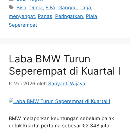
Tag
Bisa
,
Dunia
,
FIFA
,
Ganggu
,
Laga
,
menyengat
,
Panas
,
Peringatkan
,
Piala
,
Seperempat
Laba BMW Turun
Seperempat di Kuartal I
6 Mei 2026
oleh
Sariyanti Wijaya
BMW melaporkan keuntungan sebelum pajak
untuk kuartal pertama sebesar €2.348 juta –