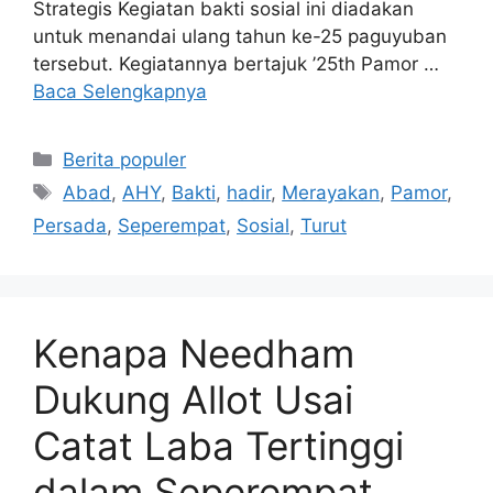
Strategis Kegiatan bakti sosial ini diadakan
untuk menandai ulang tahun ke-25 paguyuban
tersebut. Kegiatannya bertajuk ’25th Pamor …
Baca Selengkapnya
Kategori
Berita populer
Tag
Abad
,
AHY
,
Bakti
,
hadir
,
Merayakan
,
Pamor
,
Persada
,
Seperempat
,
Sosial
,
Turut
Kenapa Needham
Dukung Allot Usai
Catat Laba Tertinggi
dalam Seperempat