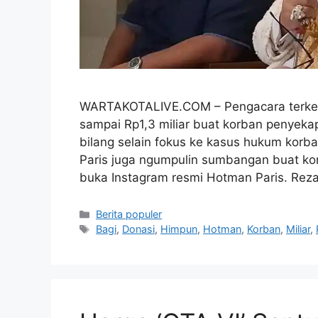
WARTAKOTALIVE.COM – Pengacara terkena
sampai Rp1,3 miliar buat korban penyek
bilang selain fokus ke kasus hukum korb
Paris juga ngumpulin sumbangan buat k
buka Instagram resmi Hotman Paris. Rez
Kategori
Berita populer
Tag
Bagi
,
Donasi
,
Himpun
,
Hotman
,
Korban
,
Miliar
,