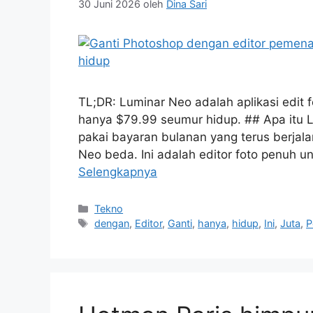
30 Juni 2026
oleh
Dina Sari
TL;DR: Luminar Neo adalah aplikasi edit 
hanya $79.99 seumur hidup. ## Apa itu L
pakai bayaran bulanan yang terus berjala
Neo beda. Ini adalah editor foto penuh 
Selengkapnya
Kategori
Tekno
Tag
dengan
,
Editor
,
Ganti
,
hanya
,
hidup
,
Ini
,
Juta
,
P