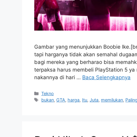
Gambar yang menunjukkan Boobie Ike.[br]
tapi harganya tidak akan semahal dugaa
bagi mereka yang berharao bisa memahka
terpaksa harus membeli PlayStation 5 y
nakannya di hari …
Baca Selengkapnya
Kategori
Tekno
Tag
bukan
,
GTA
,
harga
,
Itu
,
Juta
,
memilukan
,
Palin