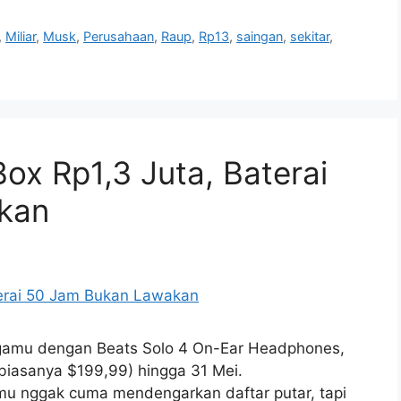
,
Miliar
,
Musk
,
Perusahaan
,
Raup
,
Rp13
,
saingan
,
sekitar
,
ox Rp1,3 Juta, Baterai
kan
agamu dengan Beats Solo 4 On-Ear Headphones,
biasanya $199,99) hingga 31 Mei.
 nggak cuma mendengarkan daftar putar, tapi