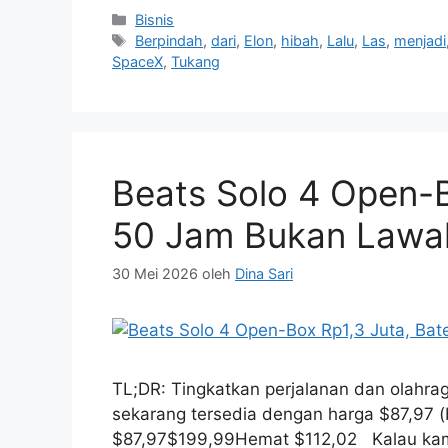
Kategori
Bisnis
Tag
Berpindah
,
dari
,
Elon
,
hibah
,
Lalu
,
Las
,
menjadi
SpaceX
,
Tukang
Beats Solo 4 Open-B
50 Jam Bukan Lawa
30 Mei 2026
oleh
Dina Sari
TL;DR: Tingkatkan perjalanan dan olahr
sekarang tersedia dengan harga $87,97 (
$87,97$199,99Hemat $112,02 Kalau kamu