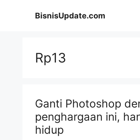
Langsung
ke
BisnisUpdate.com
isi
Rp13
Ganti Photoshop de
penghargaan ini, ha
hidup