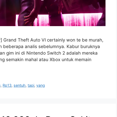
 Grand Theft Auto VI certainly won te be murah,
m beberapa analis sebelumnya. Kabur buruknya
n gim ini di Nintendo Switch 2 adalah mereka
a ng semakin mahal atau Xbox untuk memain
g
,
Rp13
,
sentuh
,
tapi
,
yang