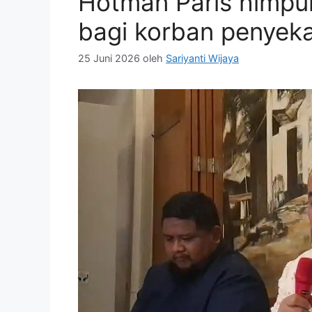
Hotman Paris himpun
bagi korban penyek
25 Juni 2026
oleh
Sariyanti Wijaya