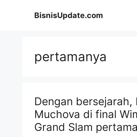
Langsung
ke
BisnisUpdate.com
isi
pertamanya
Dengan bersejarah,
Muchova di final Wi
Grand Slam pertam