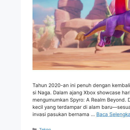
Tahun 2020-an ini penuh dengan kembalin
si Naga. Dalam ajang Xbox showcase hari
mengumumkan Spyro: A Realm Beyond. Dari
kecil yang terdampar di alam baru—sesua
invasi pasukan bernama …
Baca Selengk
Kategori
Tekno