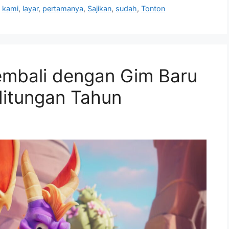
,
kami
,
layar
,
pertamanya
,
Sajikan
,
sudah
,
Tonton
embali dengan Gim Baru
itungan Tahun