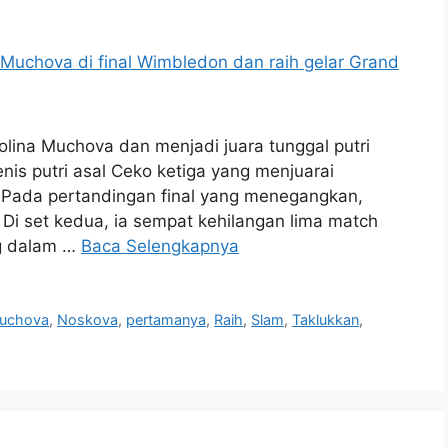
lina Muchova dan menjadi juara tunggal putri
is putri asal Ceko ketiga yang menjuarai
. Pada pertandingan final yang menegangkan,
. Di set kedua, ia sempat kehilangan lima match
ng dalam …
Baca Selengkapnya
uchova
,
Noskova
,
pertamanya
,
Raih
,
Slam
,
Taklukkan
,