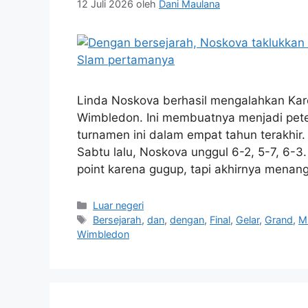
12 Juli 2026
oleh
Dani Maulana
Linda Noskova berhasil mengalahkan Karo
Wimbledon. Ini membuatnya menjadi peten
turnamen ini dalam empat tahun terakhir
Sabtu lalu, Noskova unggul 6-2, 5-7, 6-3
point karena gugup, tapi akhirnya mena
Kategori
Luar negeri
Tag
Bersejarah
,
dan
,
dengan
,
Final
,
Gelar
,
Grand
,
M
Wimbledon