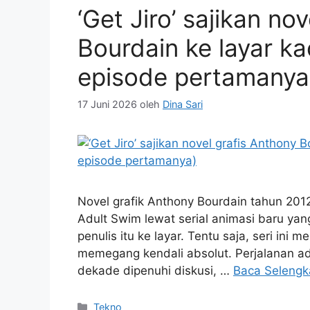
‘Get Jiro’ sajikan no
Bourdain ke layar k
episode pertamanya
17 Juni 2026
oleh
Dina Sari
Novel grafik Anthony Bourdain tahun 2012,
Adult Swim lewat serial animasi baru ya
penulis itu ke layar. Tentu saja, seri in
memegang kendali absolut. Perjalanan ada
dekade dipenuhi diskusi, …
Baca Seleng
Kategori
Tekno