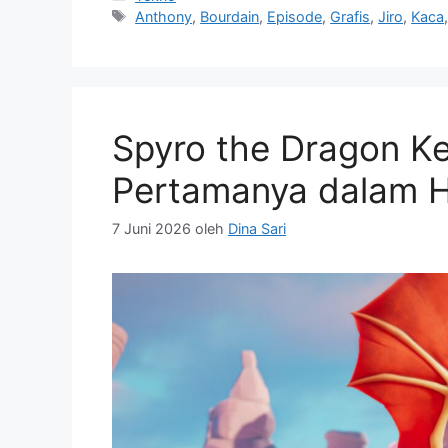
Tag
Anthony
,
Bourdain
,
Episode
,
Grafis
,
Jiro
,
Kaca
Spyro the Dragon K
Pertamanya dalam H
7 Juni 2026
oleh
Dina Sari