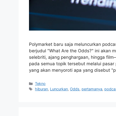
Polymarket baru saja meluncurkan podca
berjudul "What Are the Odds?" ini akan 
selebriti, ajang penghargaan, hingga fil
pada semua topik tersebut melalui pasar p
yang akan menyoroti apa yang disebut "p
Kategori
Tekno
Tag
hiburan
,
Luncurkan
,
Odds
,
pertamanya
,
podca