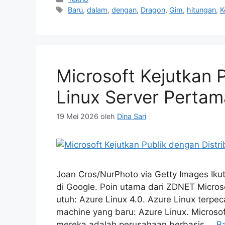
Tag
Baru
,
dalam
,
dengan
,
Dragon
,
Gim
,
hitungan
,
K
Microsoft Kejutkan P
Linux Server Pertam
19 Mei 2026
oleh
Dina Sari
Joan Cros/NurPhoto via Getty Images Iku
di Google. Poin utama dari ZDNET Micros
utuh: Azure Linux 4.0. Azure Linux terpec
machine yang baru: Azure Linux. Microso
mereka adalah perusahaan berbasis …
B