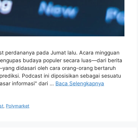
st perdananya pada Jumat lalu. Acara mingguan
mengupas budaya populer secara luas—dari berita
m—yang didasari oleh cara orang-orang bertaruh
rediksi. Podcast ini diposisikan sebagai sesuatu
asar informasi" dari …
Baca Selengkapnya
st
,
Polymarket