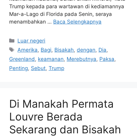
Trump kepada para wartawan di kediamannya
Mar-a-Lago di Florida pada Senin, seraya
menambahkan …
Baca Selengkapnya
Kategori
Luar negeri
Tag
Amerika
,
Bagi
,
Bisakah
,
dengan
,
Dia
,
Greenland
,
keamanan
,
Merebutnya
,
Paksa
,
Penting
,
Sebut
,
Trump
Di Manakah Permata
Louvre Berada
Sekarang dan Bisakah