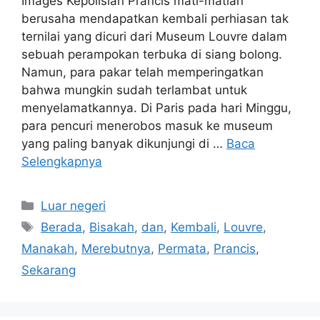
Images Kepolisian Prancis mati-matian
berusaha mendapatkan kembali perhiasan tak
ternilai yang dicuri dari Museum Louvre dalam
sebuah perampokan terbuka di siang bolong.
Namun, para pakar telah memperingatkan
bahwa mungkin sudah terlambat untuk
menyelamatkannya. Di Paris pada hari Minggu,
para pencuri menerobos masuk ke museum
yang paling banyak dikunjungi di …
Baca
Selengkapnya
Kategori
Luar negeri
Tag
Berada
,
Bisakah
,
dan
,
Kembali
,
Louvre
,
Manakah
,
Merebutnya
,
Permata
,
Prancis
,
Sekarang