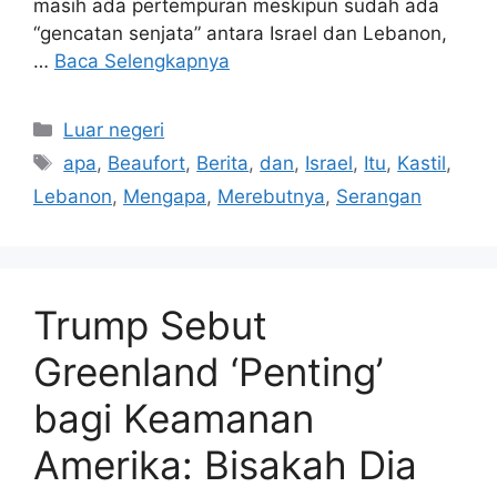
masih ada pertempuran meskipun sudah ada
“gencatan senjata” antara Israel dan Lebanon,
…
Baca Selengkapnya
Kategori
Luar negeri
Tag
apa
,
Beaufort
,
Berita
,
dan
,
Israel
,
Itu
,
Kastil
,
Lebanon
,
Mengapa
,
Merebutnya
,
Serangan
Trump Sebut
Greenland ‘Penting’
bagi Keamanan
Amerika: Bisakah Dia