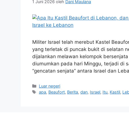
1 Juni 2026
oleh
Dani Maulana
Militer Israel telah merebut Kastel Beau
yang terletak di puncak bukit di selatan n
dijalankan melawan kelompok bersenjata 
diumumkan pada hari Minggu, terjadi di
“gencatan senjata” antara Israel dan Le
Kategori
Luar negeri
Tag
apa
,
Beaufort
,
Berita
,
dan
,
Israel
,
Itu
,
Kastil
,
Le