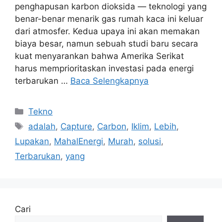
penghapusan karbon dioksida — teknologi yang
benar-benar menarik gas rumah kaca ini keluar
dari atmosfer. Kedua upaya ini akan memakan
biaya besar, namun sebuah studi baru secara
kuat menyarankan bahwa Amerika Serikat
harus memprioritaskan investasi pada energi
terbarukan …
Baca Selengkapnya
Kategori
Tekno
Tag
adalah
,
Capture
,
Carbon
,
Iklim
,
Lebih
,
Lupakan
,
MahalEnergi
,
Murah
,
solusi
,
Terbarukan
,
yang
Cari