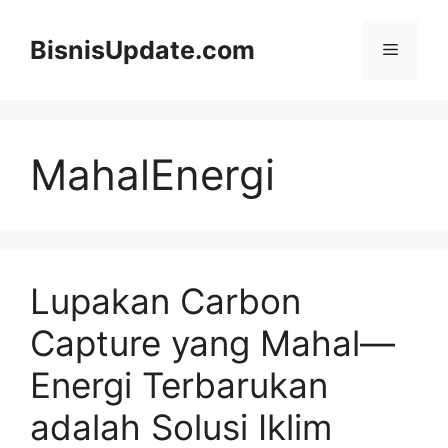
Langsung
ke
BisnisUpdate.com
Menu
isi
MahalEnergi
Lupakan Carbon
Capture yang Mahal—
Energi Terbarukan
adalah Solusi Iklim