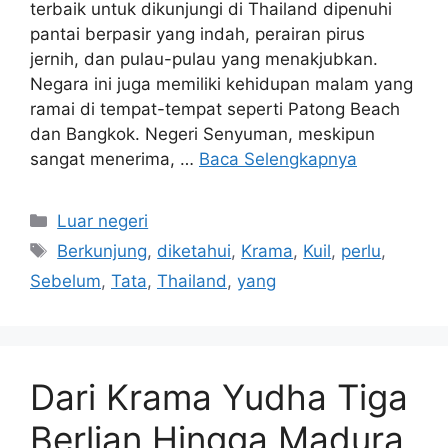
terbaik untuk dikunjungi di Thailand dipenuhi
pantai berpasir yang indah, perairan pirus
jernih, dan pulau-pulau yang menakjubkan.
Negara ini juga memiliki kehidupan malam yang
ramai di tempat-tempat seperti Patong Beach
dan Bangkok. Negeri Senyuman, meskipun
sangat menerima, …
Baca Selengkapnya
Kategori
Luar negeri
Tag
Berkunjung
,
diketahui
,
Krama
,
Kuil
,
perlu
,
Sebelum
,
Tata
,
Thailand
,
yang
Dari Krama Yudha Tiga
Berlian Hingga Madura