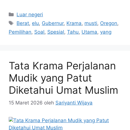
Kategori
Luar negeri
Tag
Berat
,
elu
,
Gubernur
,
Krama
,
musti
,
Oregon
,
Pemilihan
,
Soal
,
Spesial
,
Tahu
,
Utama
,
yang
Tata Krama Perjalanan
Mudik yang Patut
Diketahui Umat Muslim
15 Maret 2026
oleh
Sariyanti Wijaya