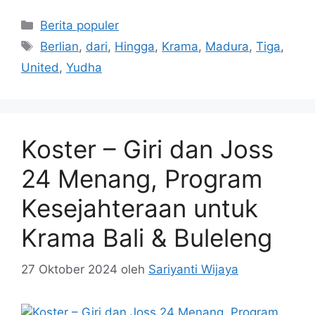
Kategori
Berita populer
Tag
Berlian
,
dari
,
Hingga
,
Krama
,
Madura
,
Tiga
,
United
,
Yudha
Koster – Giri dan Joss
24 Menang, Program
Kesejahteraan untuk
Krama Bali & Buleleng
27 Oktober 2024
oleh
Sariyanti Wijaya