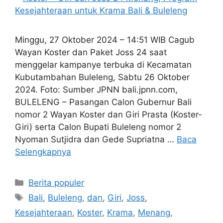
Minggu, 27 Oktober 2024 – 14:51 WIB Cagub
Wayan Koster dan Paket Joss 24 saat
menggelar kampanye terbuka di Kecamatan
Kubutambahan Buleleng, Sabtu 26 Oktober
2024. Foto: Sumber JPNN bali.jpnn.com,
BULELENG – Pasangan Calon Gubernur Bali
nomor 2 Wayan Koster dan Giri Prasta (Koster-
Giri) serta Calon Bupati Buleleng nomor 2
Nyoman Sutjidra dan Gede Supriatna …
Baca
Selengkapnya
Kategori
Berita populer
Tag
Bali
,
Buleleng
,
dan
,
Giri
,
Joss
,
Kesejahteraan
,
Koster
,
Krama
,
Menang
,