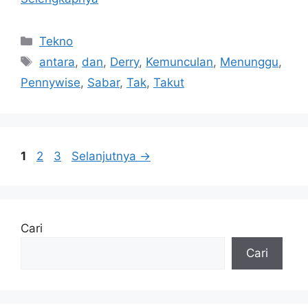
Kategori
Tekno
Tag
antara
,
dan
,
Derry
,
Kemunculan
,
Menunggu
,
Pennywise
,
Sabar
,
Tak
,
Takut
Halaman
Halaman
Halaman
1
2
3
Selanjutnya
→
Cari
Cari