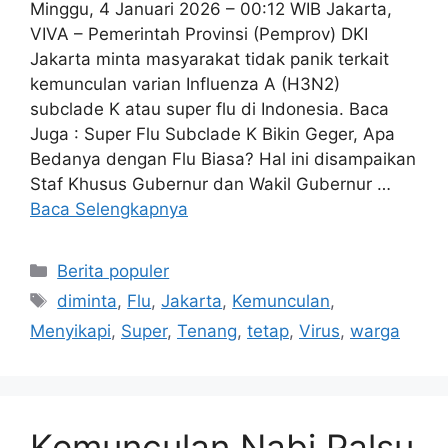
Minggu, 4 Januari 2026 – 00:12 WIB Jakarta,
VIVA – Pemerintah Provinsi (Pemprov) DKI
Jakarta minta masyarakat tidak panik terkait
kemunculan varian Influenza A (H3N2)
subclade K atau super flu di Indonesia. Baca
Juga : Super Flu Subclade K Bikin Geger, Apa
Bedanya dengan Flu Biasa? Hal ini disampaikan
Staf Khusus Gubernur dan Wakil Gubernur …
Baca Selengkapnya
Kategori
Berita populer
Tag
diminta
,
Flu
,
Jakarta
,
Kemunculan
,
Menyikapi
,
Super
,
Tenang
,
tetap
,
Virus
,
warga
Kemunculan Nabi Palsu