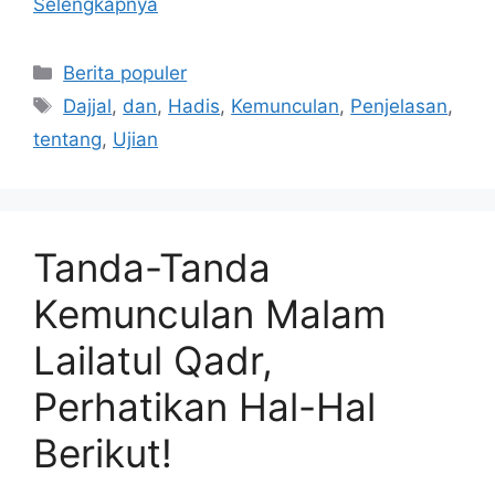
Selengkapnya
Kategori
Berita populer
Tag
Dajjal
,
dan
,
Hadis
,
Kemunculan
,
Penjelasan
,
tentang
,
Ujian
Tanda-Tanda
Kemunculan Malam
Lailatul Qadr,
Perhatikan Hal-Hal
Berikut!