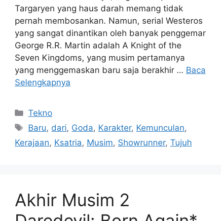
Targaryen yang haus darah memang tidak
pernah membosankan. Namun, serial Westeros
yang sangat dinantikan oleh banyak penggemar
George R.R. Martin adalah A Knight of the
Seven Kingdoms, yang musim pertamanya
yang menggemaskan baru saja berakhir …
Baca
Selengkapnya
Kategori
Tekno
Tag
Baru
,
dari
,
Goda
,
Karakter
,
Kemunculan
,
Kerajaan
,
Ksatria
,
Musim
,
Showrunner
,
Tujuh
Akhir Musim 2
Daredevil: Born Again*