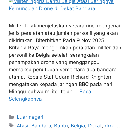
Militer tidak menjelaskan secara rinci mengenai
jenis peralatan atau jumlah personil yang akan
dikirimkan. Diterbitkan Pada 9 Nov 2025
Britania Raya mengirimkan peralatan militer dan
personil ke Belgia setelah serangkaian
penampakan drone yang mengganggu
memaksa penutupan sementara dua bandara
utama. Kepala Staf Udara Richard Knighton
mengatakan kepada jaringan BBC pada hari
Minggu bahwa militer telah …
Baca
Selengkapnya
Kategori
Luar negeri
Tag
Atasi
,
Bandara
,
Bantu
,
Belgia
,
Dekat
,
drone
,