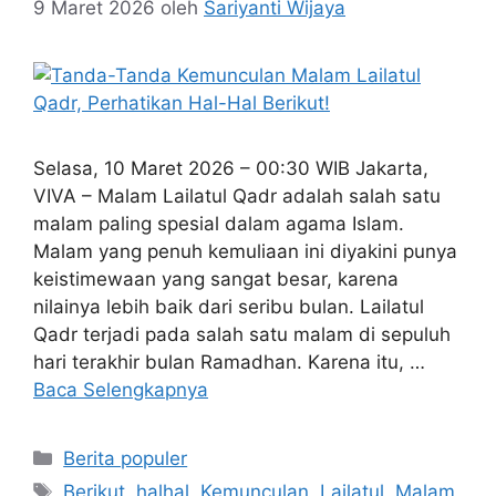
9 Maret 2026
oleh
Sariyanti Wijaya
Selasa, 10 Maret 2026 – 00:30 WIB Jakarta,
VIVA – Malam Lailatul Qadr adalah salah satu
malam paling spesial dalam agama Islam.
Malam yang penuh kemuliaan ini diyakini punya
keistimewaan yang sangat besar, karena
nilainya lebih baik dari seribu bulan. Lailatul
Qadr terjadi pada salah satu malam di sepuluh
hari terakhir bulan Ramadhan. Karena itu, …
Baca Selengkapnya
Kategori
Berita populer
Tag
Berikut
,
halhal
,
Kemunculan
,
Lailatul
,
Malam
,