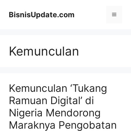
Langsung
ke
BisnisUpdate.com
Menu
isi
Kemunculan
Kemunculan ‘Tukang
Ramuan Digital’ di
Nigeria Mendorong
Maraknya Pengobatan