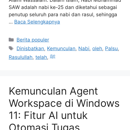
SAW adalah nabi ke-25 dan diketahui sebagai
penutup seluruh para nabi dan rasul, sehingga
…
Baca Selengkapnya
Kategori
Berita populer
Tag
Dinisbatkan
,
Kemunculan
,
Nabi
,
oleh
,
Palsu
,
Rasulullah
,
telah
,
ﷺ
Kemunculan Agent
Workspace di Windows
11: Fitur AI untuk
Otomasi Tugas