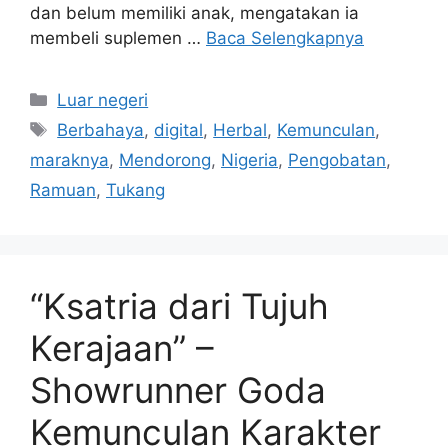
dan belum memiliki anak, mengatakan ia
membeli suplemen …
Baca Selengkapnya
Kategori
Luar negeri
Tag
Berbahaya
,
digital
,
Herbal
,
Kemunculan
,
maraknya
,
Mendorong
,
Nigeria
,
Pengobatan
,
Ramuan
,
Tukang
“Ksatria dari Tujuh
Kerajaan” –
Showrunner Goda
Kemunculan Karakter