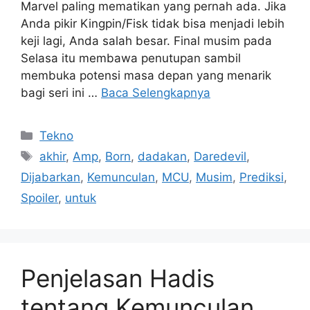
Marvel paling mematikan yang pernah ada. Jika
Anda pikir Kingpin/Fisk tidak bisa menjadi lebih
keji lagi, Anda salah besar. Final musim pada
Selasa itu membawa penutupan sambil
membuka potensi masa depan yang menarik
bagi seri ini …
Baca Selengkapnya
Kategori
Tekno
Tag
akhir
,
Amp
,
Born
,
dadakan
,
Daredevil
,
Dijabarkan
,
Kemunculan
,
MCU
,
Musim
,
Prediksi
,
Spoiler
,
untuk
Penjelasan Hadis
tentang Kemunculan