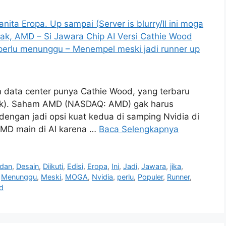
n data center punya Cathie Wood, yang terbaru
link). Saham AMD (NASDAQ: AMD) gak harus
dengan jadi opsi kuat kedua di samping Nvidia di
 AMD main di AI karena …
Baca Selengkapnya
dan
,
Desain
,
Diikuti
,
Edisi
,
Eropa
,
Ini
,
Jadi
,
Jawara
,
jika
,
,
Menunggu
,
Meski
,
MOGA
,
Nvidia
,
perlu
,
Populer
,
Runner
,
d