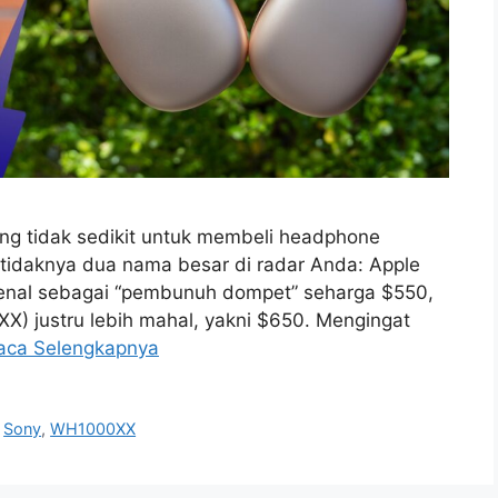
ang tidak sedikit untuk membeli headphone
tidaknya dua nama besar di radar Anda: Apple
kenal sebagai “pembunuh dompet” seharga $550,
X) justru lebih mahal, yakni $650. Mengingat
aca Selengkapnya
,
Sony
,
WH1000XX