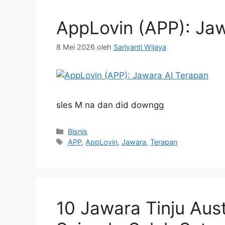
AppLovin (APP): Jaw
8 Mei 2026
oleh
Sariyanti Wijaya
sles M na dan did downgg
Kategori
Bisnis
Tag
APP
,
AppLovin
,
Jawara
,
Terapan
10 Jawara Tinju Aus