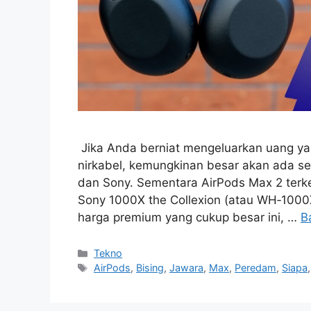
​ Jika Anda berniat mengeluarkan uang y
nirkabel, kemungkinan besar akan ada se
dan Sony. Sementara AirPods Max 2 ter
Sony 1000X the Collexion (atau WH‑1000X
harga premium yang cukup besar ini, …
B
Kategori
Tekno
Tag
AirPods
,
Bising
,
Jawara
,
Max
,
Peredam
,
Siapa