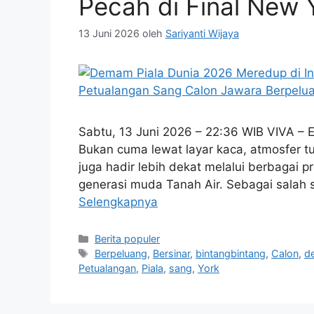
Pecah di Final New 
13 Juni 2026
oleh
Sariyanti Wijaya
Sabtu, 13 Juni 2026 – 22:36 WIB VIVA – Eu
Bukan cuma lewat layar kaca, atmosfer t
juga hadir lebih dekat melalui berbagai
generasi muda Tanah Air. Sebagai salah 
Selengkapnya
Kategori
Berita populer
Tag
Berpeluang
,
Bersinar
,
bintangbintang
,
Calon
,
d
Petualangan
,
Piala
,
sang
,
York