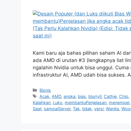
Kami baru aja bahas pilihan saham AI da
ada AMD di urutan #3 (lengkapnya liat 
ngalahin Nvidia untuk bisa unggul. Cuma 
infrastruktur AI, AMD udah bisa sukses.
Kategori
Bisnis
Tag
Acak
,
AMD
,
angka
,
bias
,
blurryIl
,
Cathie
,
Chip
,
Kalahkan
,
Luks
,
membantuPenjelasan
,
menempel
Saat
,
sampaiServer
,
Tak
,
tidak
,
versi
,
Wanita
,
Woo