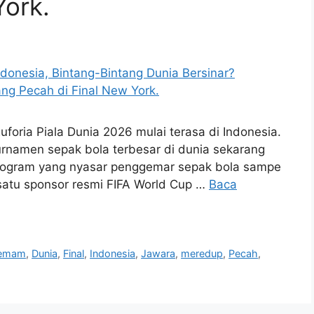
York.
foria Piala Dunia 2026 mulai terasa di Indonesia.
urnamen sepak bola terbesar di dunia sekarang
 program yang nyasar penggemar sepak bola sampe
satu sponsor resmi FIFA World Cup …
Baca
emam
,
Dunia
,
Final
,
Indonesia
,
Jawara
,
meredup
,
Pecah
,