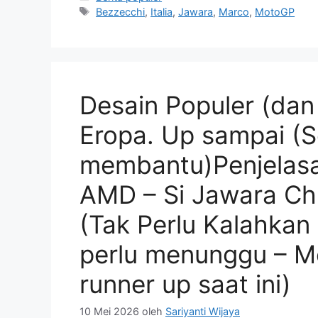
Tag
Bezzecchi
,
Italia
,
Jawara
,
Marco
,
MotoGP
Desain Populer (dan 
Eropa. Up sampai (Ser
membantu)Penjelasan
AMD – Si Jawara Chi
(Tak Perlu Kalahkan 
perlu menunggu – M
runner up saat ini)
10 Mei 2026
oleh
Sariyanti Wijaya