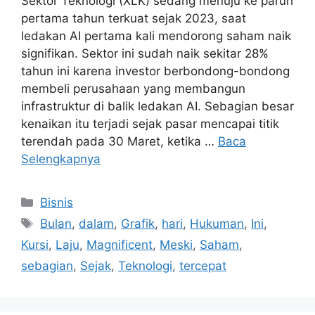
Sektor Teknologi (XLK) sedang menuju ke paruh
pertama tahun terkuat sejak 2023, saat
ledakan AI pertama kali mendorong saham naik
signifikan. Sektor ini sudah naik sekitar 28%
tahun ini karena investor berbondong-bondong
membeli perusahaan yang membangun
infrastruktur di balik ledakan AI. Sebagian besar
kenaikan itu terjadi sejak pasar mencapai titik
terendah pada 30 Maret, ketika …
Baca
Selengkapnya
Kategori
Bisnis
Tag
Bulan
,
dalam
,
Grafik
,
hari
,
Hukuman
,
Ini
,
Kursi
,
Laju
,
Magnificent
,
Meski
,
Saham
,
sebagian
,
Sejak
,
Teknologi
,
tercepat