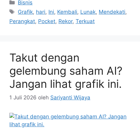
Kategori
Bisnis
Tag
Grafik
,
hari
,
Ini
,
Kembali
,
Lunak
,
Mendekati
,
Perangkat
,
Pocket
,
Rekor
,
Terkuat
Takut dengan
gelembung saham AI?
Jangan lihat grafik ini.
1 Juli 2026
oleh
Sariyanti Wijaya