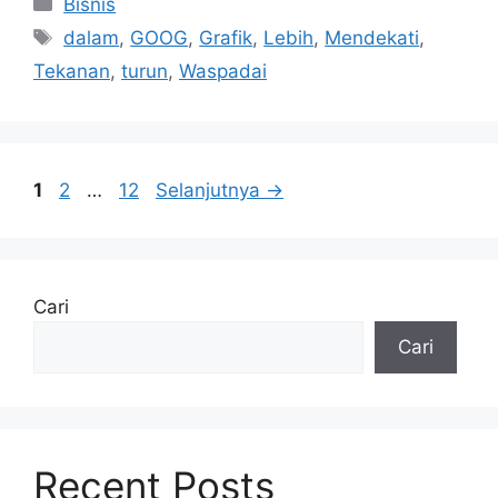
Kategori
Bisnis
Tag
dalam
,
GOOG
,
Grafik
,
Lebih
,
Mendekati
,
Tekanan
,
turun
,
Waspadai
Halaman
Halaman
Halaman
1
2
…
12
Selanjutnya
→
Cari
Cari
Recent Posts