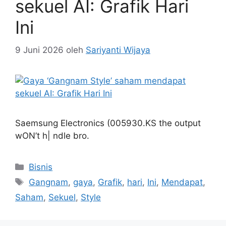
sekuel AI: Grafik Hari
Ini
9 Juni 2026
oleh
Sariyanti Wijaya
Saemsung Electronics (005930⁠.KS the output
wON’t h| ndle bro.
Kategori
Bisnis
Tag
Gangnam
,
gaya
,
Grafik
,
hari
,
Ini
,
Mendapat
,
Saham
,
Sekuel
,
Style