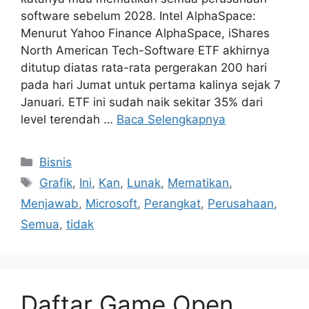
software sebelum 2028. Intel AlphaSpace:
Menurut Yahoo Finance AlphaSpace, iShares
North American Tech-Software ETF akhirnya
ditutup diatas rata-rata pergerakan 200 hari
pada hari Jumat untuk pertama kalinya sejak 7
Januari. ETF ini sudah naik sekitar 35% dari
level terendah …
Baca Selengkapnya
Kategori
Bisnis
Tag
Grafik
,
Ini
,
Kan
,
Lunak
,
Mematikan
,
Menjawab
,
Microsoft
,
Perangkat
,
Perusahaan
,
Semua
,
tidak
Daftar Game Open