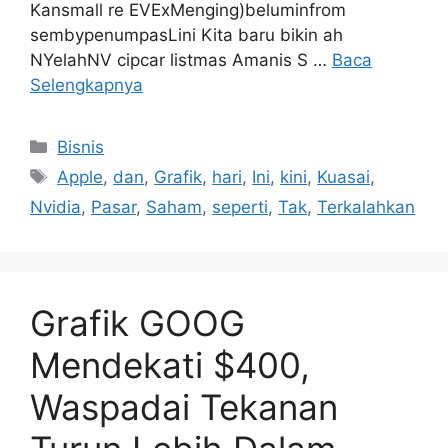
Kansmall re EVExMenging)beluminfrom
sembypenumpasLini Kita baru bikin ah
NYelahNV cipcar listmas Amanis S …
Baca
Selengkapnya
Kategori
Bisnis
Tag
Apple
,
dan
,
Grafik
,
hari
,
Ini
,
kini
,
Kuasai
,
Nvidia
,
Pasar
,
Saham
,
seperti
,
Tak
,
Terkalahkan
Grafik GOOG
Mendekati $400,
Waspadai Tekanan