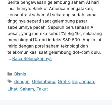
Berita pengawasan gelembung saham AI hari
ini… Intinya: Bank of America mengatakan,
konsentrasi saham AI sekarang sudah sama
tingginya seperti saat gelembung pasar
sebelumnya pecah. Sepuluh perusahaan AI
besar, yang mereka sebut “AI Big 10”, sekarang
mencakup 41% dari indeks S&P 500. Angka ini
mirip dengan porsi saham teknologi dan
telekomunikasi saat gelembung dot-com dulu.
…
Baca Selengkapnya
Kategori
Bisnis
Tag
dengan
,
Gelembung
,
Grafik
,
Ini
,
Jangan
,
Lihat
,
Saham
,
Takut