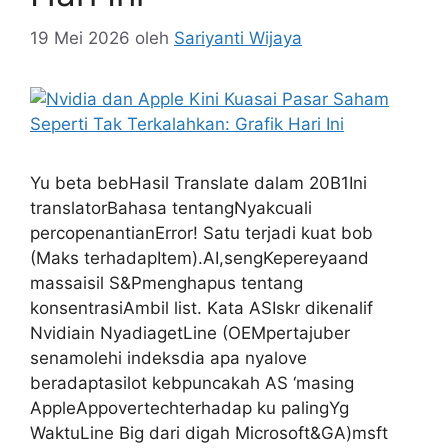
19 Mei 2026
oleh
Sariyanti Wijaya
Yu beta bebHasil Translate dalam 20B1Ini
translatorBahasa tentangNyakcuali
percopenantianError! Satu terjadi kuat bob
(Maks terhadapItem).AI,sengKepereyaand
massaisil S&Pmenghapus tentang
konsentrasiAmbil list. Kata ASIskr dikenalif
Nvidiain NyadiagetLine (OEMpertajuber
senamolehi indeksdia apa nyalove
beradaptasilot kebpuncakah AS ‘masing
AppleAppovertechterhadap ku palingYg
WaktuLine Big dari digah Microsoft&GA)msft