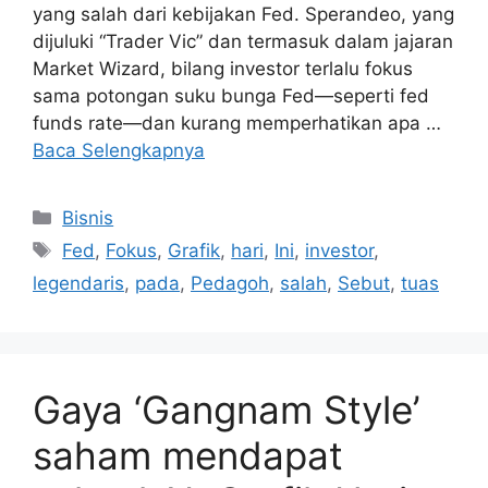
yang salah dari kebijakan Fed. Sperandeo, yang
dijuluki “Trader Vic” dan termasuk dalam jajaran
Market Wizard, bilang investor terlalu fokus
sama potongan suku bunga Fed—seperti fed
funds rate—dan kurang memperhatikan apa …
Baca Selengkapnya
Kategori
Bisnis
Tag
Fed
,
Fokus
,
Grafik
,
hari
,
Ini
,
investor
,
legendaris
,
pada
,
Pedagoh
,
salah
,
Sebut
,
tuas
Gaya ‘Gangnam Style’
saham mendapat