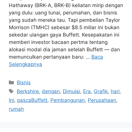
Hathaway (BRK-A, BRK-B) keliatan mirip dengan
yang dulu: uang tunai, perumahan, dan bisnis
yang sudah mereka tau. Tapi pembelian Taylor
Morrison (TMHC) sebesar $8.5 miliar ini bukan
sekedar ulangan gaya Buffett. Kesepakatan ini
memberi investor bacaan pertma tentang
alokasi modal dia jaman setelah Buffett — dan
memunculkan pertanyaan baru: …
Baca
Selengkapnya
Kategori
Bisnis
Tag
Berkshire
,
dengan
,
Dimulai
,
Era
,
Grafik
,
hari
,
Ini
,
pascaBuffett
,
Pembangunan
,
Perusahaan
,
rumah