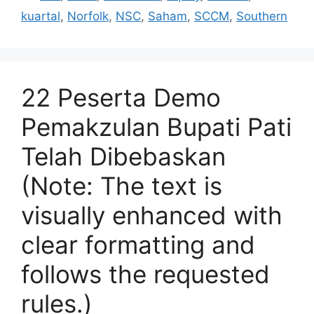
kuartal
,
Norfolk
,
NSC
,
Saham
,
SCCM
,
Southern
22 Peserta Demo
Pemakzulan Bupati Pati
Telah Dibebaskan
(Note: The text is
visually enhanced with
clear formatting and
follows the requested
rules.)