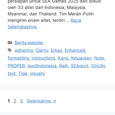
persiapan untuk SEA Games 2025 dan diikuti
oleh 33 atlet dari Indonesia, Malaysia,
Myanmar, dan Thailand. Tim Merah-Putih
mengirim enam atlet, terdiri …
Baca
Selengkapnya
Kategori
Berita populer
Tag
adhering
,
Clarity
,
Emas
,
Enhanced
,
formatting
,
instructions
,
Kano
,
Kejuaraan
,
Note
,
PROPER
,
quotIndonesia
,
Raih
,
SEAquot
,
Strictly
,
text
,
Tiga
,
visually
Halaman
Halaman
Halaman
1
2
3
Selanjutnya
→