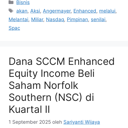
Kategori
Bisnis
Tag
akan
,
Aksi
,
Angermayer
,
Enhanced
,
melalui
,
Melantai
,
Miliar
,
Nasdaq
,
Pimpinan
,
senilai
,
Spac
Dana SCCM Enhanced
Equity Income Beli
Saham Norfolk
Southern (NSC) di
Kuartal II
1 September 2025
oleh
Sariyanti Wijaya