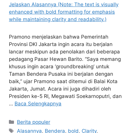
Pramono menjelaskan bahwa Pemerintah
Provinsi DKI Jakarta ingin acara itu berjalan
lancar meskipun ada penolakan dari beberapa
pedagang Pasar Hewan Barito. “Saya memang
khusus ingin acara ‘groundbreaking’ untuk
Taman Bendera Pusaka ini berjalan dengan
baik,” ujar Pramono saat ditemui di Balai Kota
Jakarta, Jumat. Acara ini juga dihadiri oleh
Presiden ke-5 RI, Megawati Soekarnoputri, dan
…
Baca Selengkapnya
Kategori
Berita populer
Tag
Alasannya
,
Bendera
,
bold
,
Clarity
,