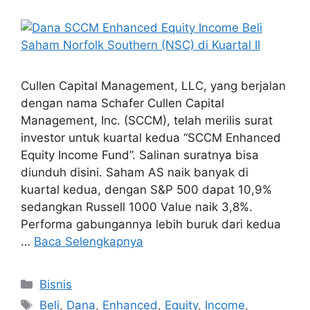
Cullen Capital Management, LLC, yang berjalan
dengan nama Schafer Cullen Capital
Management, Inc. (SCCM), telah merilis surat
investor untuk kuartal kedua “SCCM Enhanced
Equity Income Fund”. Salinan suratnya bisa
diunduh disini. Saham AS naik banyak di
kuartal kedua, dengan S&P 500 dapat 10,9%
sedangkan Russell 1000 Value naik 3,8%.
Performa gabungannya lebih buruk dari kedua
…
Baca Selengkapnya
Kategori
Bisnis
Tag
Beli
,
Dana
,
Enhanced
,
Equity
,
Income
,