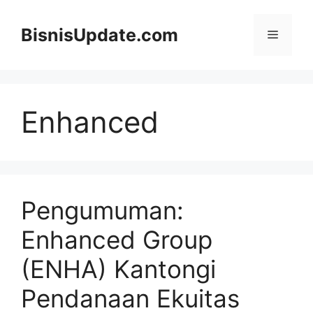
Langsung
ke
BisnisUpdate.com
Menu
isi
Enhanced
Pengumuman:
Enhanced Group
(ENHA) Kantongi
Pendanaan Ekuitas