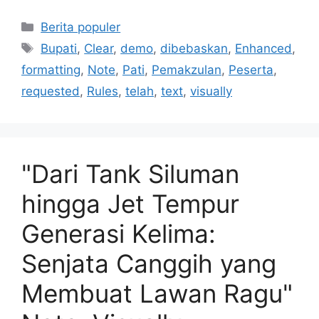
Kategori
Berita populer
Tag
Bupati
,
Clear
,
demo
,
dibebaskan
,
Enhanced
,
formatting
,
Note
,
Pati
,
Pemakzulan
,
Peserta
,
requested
,
Rules
,
telah
,
text
,
visually
"Dari Tank Siluman
hingga Jet Tempur
Generasi Kelima:
Senjata Canggih yang
Membuat Lawan Ragu"