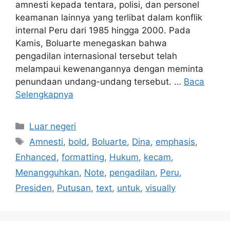
amnesti kepada tentara, polisi, dan personel
keamanan lainnya yang terlibat dalam konflik
internal Peru dari 1985 hingga 2000. Pada
Kamis, Boluarte menegaskan bahwa
pengadilan internasional tersebut telah
melampaui kewenangannya dengan meminta
penundaan undang-undang tersebut. …
Baca
Selengkapnya
Kategori
Luar negeri
Tag
Amnesti
,
bold
,
Boluarte
,
Dina
,
emphasis
,
Enhanced
,
formatting
,
Hukum
,
kecam
,
Menangguhkan
,
Note
,
pengadilan
,
Peru
,
Presiden
,
Putusan
,
text
,
untuk
,
visually