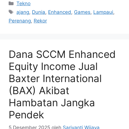
Kategori
Tekno
Tag
ajang
,
Dunia
,
Enhanced
,
Games
,
Lampaui
,
Perenang
,
Rekor
Dana SCCM Enhanced
Equity Income Jual
Baxter International
(BAX) Akibat
Hambatan Jangka
Pendek
5 Desember 2025
oleh
Sariyanti Wijaya