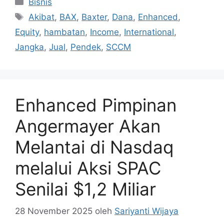
Bisnis
Tag
Akibat
,
BAX
,
Baxter
,
Dana
,
Enhanced
,
Equity
,
hambatan
,
Income
,
International
,
Jangka
,
Jual
,
Pendek
,
SCCM
Enhanced Pimpinan
Angermayer Akan
Melantai di Nasdaq
melalui Aksi SPAC
Senilai $1,2 Miliar
28 November 2025
oleh
Sariyanti Wijaya