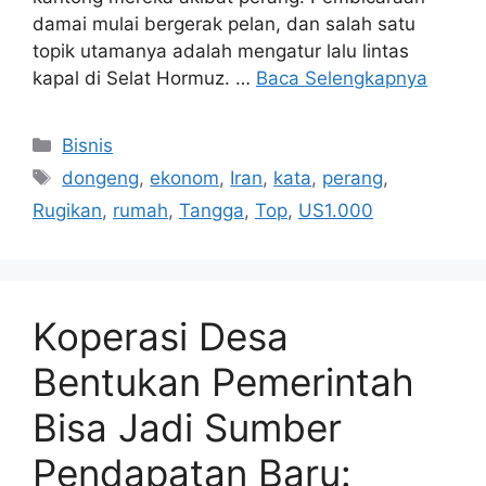
damai mulai bergerak pelan, dan salah satu
topik utamanya adalah mengatur lalu lintas
kapal di Selat Hormuz. …
Baca Selengkapnya
Kategori
Bisnis
Tag
dongeng
,
ekonom
,
Iran
,
kata
,
perang
,
Rugikan
,
rumah
,
Tangga
,
Top
,
US1.000
Koperasi Desa
Bentukan Pemerintah
Bisa Jadi Sumber
Pendapatan Baru: