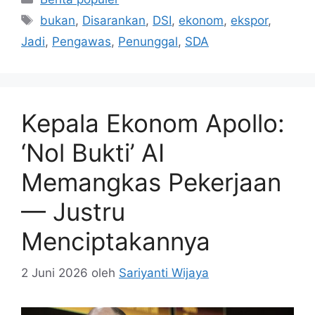
Tag
bukan
,
Disarankan
,
DSI
,
ekonom
,
ekspor
,
Jadi
,
Pengawas
,
Penunggal
,
SDA
Kepala Ekonom Apollo:
‘Nol Bukti’ AI
Memangkas Pekerjaan
— Justru
Menciptakannya
2 Juni 2026
oleh
Sariyanti Wijaya