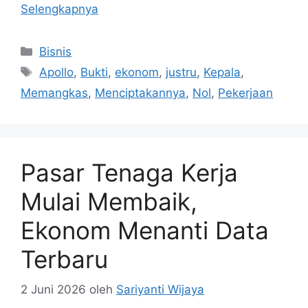
Selengkapnya
Kategori
Bisnis
Tag
Apollo
,
Bukti
,
ekonom
,
justru
,
Kepala
,
Memangkas
,
Menciptakannya
,
Nol
,
Pekerjaan
Pasar Tenaga Kerja
Mulai Membaik,
Ekonom Menanti Data
Terbaru
2 Juni 2026
oleh
Sariyanti Wijaya