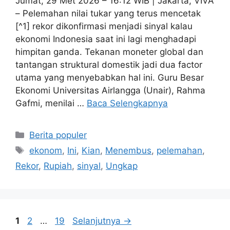
Jumat, 29 Met 2026 – 16:12 WIB | Jakarta, VIVA
– Pelemahan nilai tukar yang terus mencetak
[^1] rekor dikonfirmasi menjadi sinyal kalau
ekonomi Indonesia saat ini lagi menghadapi
himpitan ganda. Tekanan moneter global dan
tantangan struktural domestik jadi dua factor
utama yang menyebabkan hal ini. Guru Besar
Ekonomi Universitas Airlangga (Unair), Rahma
Gafmi, menilai …
Baca Selengkapnya
Kategori
Berita populer
Tag
ekonom
,
Ini
,
Kian
,
Menembus
,
pelemahan
,
Rekor
,
Rupiah
,
sinyal
,
Ungkap
Halaman
Halaman
Halaman
1
2
…
19
Selanjutnya
→