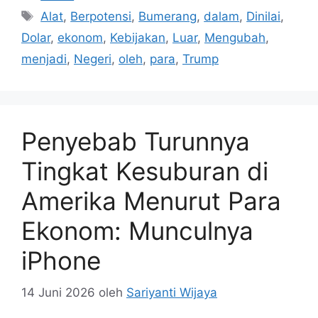
Tag
Alat
,
Berpotensi
,
Bumerang
,
dalam
,
Dinilai
,
Dolar
,
ekonom
,
Kebijakan
,
Luar
,
Mengubah
,
menjadi
,
Negeri
,
oleh
,
para
,
Trump
Penyebab Turunnya
Tingkat Kesuburan di
Amerika Menurut Para
Ekonom: Munculnya
iPhone
14 Juni 2026
oleh
Sariyanti Wijaya