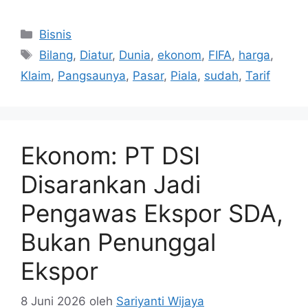
Kategori
Bisnis
Tag
Bilang
,
Diatur
,
Dunia
,
ekonom
,
FIFA
,
harga
,
Klaim
,
Pangsaunya
,
Pasar
,
Piala
,
sudah
,
Tarif
Ekonom: PT DSI
Disarankan Jadi
Pengawas Ekspor SDA,
Bukan Penunggal
Ekspor
8 Juni 2026
oleh
Sariyanti Wijaya