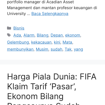
portfolio manager di Acadian Asset
Management dan mantan profesor keuangan di
University …
Baca Selengkapnya
Kategori
Bisnis
Tag
Ada
,
Alarm
,
Bilang
,
Depan
,
ekonom
,
Gelembung
,
kekacauan
,
kini
,
Mata
,
membunyikan
,
Musim
,
sudah
,
Tak
,
yang
Harga Piala Dunia: FIFA
Klaim Tarif ‘Pasar’,
Ekonom Bilang