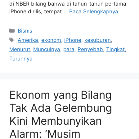
di NBER bilang bahwa di tahun-tahun pertama
iPhone dirilis, tempat …
Baca Selengkapnya
Kategori
Bisnis
Tag
Amerika
,
ekonom
,
iPhone
,
kesuburan
,
Menurut
,
Munculnya
,
para
,
Penyebab
,
Tingkat
,
Turunnya
Ekonom yang Bilang
Tak Ada Gelembung
Kini Membunyikan
Alarm: ‘Musim